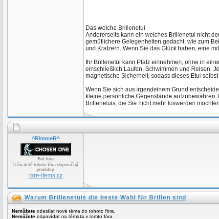
Das weiche Brillenetui
Andererseits kann ein weiches Brillenetui nicht de
gemütlichere Gelegenheiten gedacht, wie zum Beis
und Kratzern. Wenn Sie das Glück haben, eine mit M
Ihr Brillenetui kann Platz einnehmen, ohne in ei
einschließlich Laufen, Schwimmen und Reisen. Jedes
magnetische Sicherheit, sodass dieses Etui selbs
Wenn Sie sich aus irgendeinem Grund entscheide
kleine persönliche Gegenstände aufzubewahren. Kl
Brillenetuis, die Sie nicht mehr loswerden möchte
^RimmeR^
Bot fora
Uživatelé tohoto fóra doporučují
produkty
rare-items.cz
Warum Brillenetuis die beste Wahl für Brillen sind
Nemůžete
odesílat nové téma do tohoto fóra.
Nemůžete
odpovídat na témata v tomto fóru.