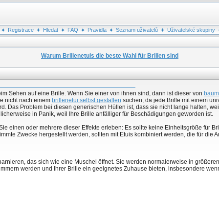
Registrace
Hledat
FAQ
Pravidla
Seznam uživatelů
Uživatelské skupiny
Warum Brillenetuis die beste Wahl für Brillen sind
m Sehen auf eine Brille. Wenn Sie einer von ihnen sind, dann ist dieser von
baum
se nicht nach einem
brillenetui selbst gestalten
suchen, da jede Brille mit einem uni
ird. Das Problem bei diesen generischen Hüllen ist, dass sie nicht lange halten, wei
cherweise in Panik, weil Ihre Brille anfälliger für Beschädigungen geworden ist.
ie einen oder mehrere dieser Effekte erleben: Es sollte keine Einheitsgröße für Bri
timmte Zwecke hergestellt werden, sollten mit Etuis kombiniert werden, die für die A
 Scharnieren, das sich wie eine Muschel öffnet. Sie werden normalerweise in größ
immern werden und Ihrer Brille ein geeignetes Zuhause bieten, insbesondere wenn 