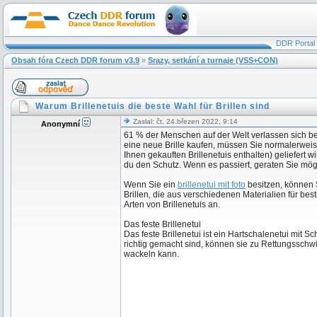
DDR Portal
Obsah fóra Czech DDR forum v3.9
»
Srazy, setkání a turnaje (VSS+CON)
Warum Brillenetuis die beste Wahl für Brillen sind
Zaslal: čt, 24.březen 2022, 9:14
Anonymní
61 % der Menschen auf der Welt verlassen sich bei
eine neue Brille kaufen, müssen Sie normalerwei
Ihnen gekauften Brillenetuis enthalten) geliefert w
du den Schutz. Wenn es passiert, geraten Sie mögli
Wenn Sie ein
brillenetui mit foto
besitzen, können S
Brillen, die aus verschiedenen Materialien für bes
Arten von Brillenetuis an.
Das feste Brillenetui
Das feste Brillenetui ist ein Hartschalenetui mit
richtig gemacht sind, können sie zu Rettungsschw
wackeln kann.