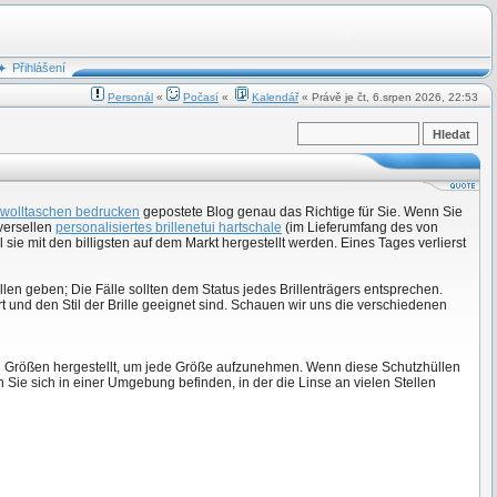
Přihlášení
Personál
«
Počasí
«
Kalendář
« Právě je čt, 6.srpen 2026, 22:53
wolltaschen bedrucken
gepostete Blog genau das Richtige für Sie. Wenn Sie
versellen
personalisiertes brillenetui hartschale
(im Lieferumfang des von
l sie mit den billigsten auf dem Markt hergestellt werden. Eines Tages verlierst
llen geben; Die Fälle sollten dem Status jedes Brillenträgers entsprechen.
rt und den Stil der Brille geeignet sind. Schauen wir uns die verschiedenen
eren Größen hergestellt, um jede Größe aufzunehmen. Wenn diese Schutzhüllen
Sie sich in einer Umgebung befinden, in der die Linse an vielen Stellen