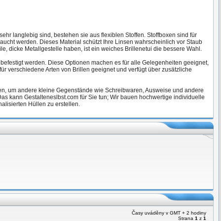
ehr langlebig sind, bestehen sie aus flexiblen Stoffen. Stoffboxen sind für
ucht werden. Dieses Material schützt Ihre Linsen wahrscheinlich vor Staub
e, dicke Metallgestelle haben, ist ein weiches Brillenetui die bessere Wahl.
 befestigt werden. Diese Optionen machen es für alle Gelegenheiten geeignet,
für verschiedene Arten von Brillen geeignet und verfügt über zusätzliche
nden, um andere kleine Gegenstände wie Schreibwaren, Ausweise und andere
as kann Gestalteneslbst.com für Sie tun; Wir bauen hochwertige individuelle
lisierten Hüllen zu erstellen.
Časy uváděny v GMT + 2 hodiny
Strana
1
z
1