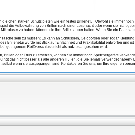
n gleichen starken Schutz bieten wie ein festes Brillenetui. Obwohl sie immer noch s
piel die Aufbewahrung von Brillen nach einer Lesenacht oder wenn sie nicht gebra
ikrofaser zu haben, können sie Ihre Brille sauber halten. Wenn Sie ein Paar stabil
ner Tasche sein zu müssen; Es kann an Schlüsseln, Geldbörsen oder sogar Kleidung
 Brillenetui wurde mit Blick auf Einfachheit und Praktikabilität entworfen und ist 
t bei getragenem Reißverschluss nicht als nutzlos angesehen wird.
n, Brillen oder Etuis zu ersetzen, können Sie immer noch Speichergeräte verwe
ingt das nicht besser als alle anderen Hüllen, die Sie jemals verwendet haben? D
n, selbst wenn sie ausgegangen sind. Kontaktieren Sie uns, um Ihre eigenen persona