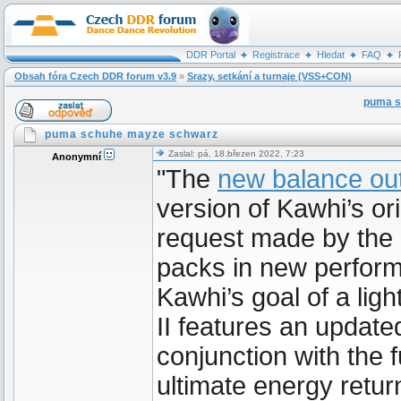
DDR Portal
Registrace
Hledat
FAQ
Obsah fóra Czech DDR forum v3.9
»
Srazy, setkání a turnaje (VSS+CON)
puma s
puma schuhe mayze schwarz
Zaslal: pá, 18.březen 2022, 7:23
Anonymní
"The
new balance out
version of Kawhi’s or
request made by the 
packs in new perform
Kawhi’s goal of a lig
II features an update
conjunction with the f
ultimate energy retur