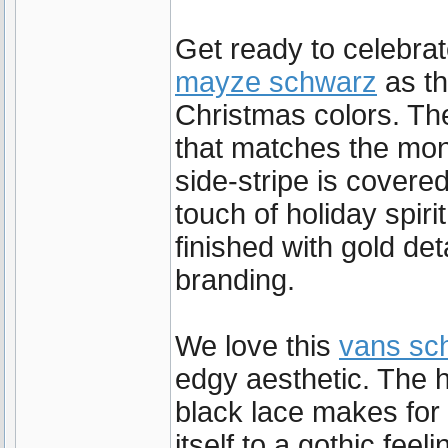
Get ready to celebrate
mayze schwarz
as th
Christmas colors. Th
that matches the mo
side-stripe is covered
touch of holiday spiri
finished with gold de
branding.
We love this
vans sch
edgy aesthetic. The h
black lace makes for 
itself to a gothic fee