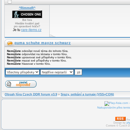
^RimmeR^
Bot fora
Hledáte kvalitní pad
pro opravdové hráče?
Je tu
rare-items.cz
puma schuhe mayze schwarz
Nemůžete
odesílat nové téma do tohoto fóra.
Nemůžete
odpovídat na témata v tomto fóru.
Nemůžete
upravovat své příspěvky v tomto fóru.
Nemůžete
mazat své příspěvky v tomto fóru.
Nemůžete
hlasovat v tomto fóru.
Obsah fóra Czech DDR forum v3.9
»
Srazy, setkání a turnaje (VSS+CON)
Nakupováním přes tento 
Po
Design by
ph
Content © Czech D