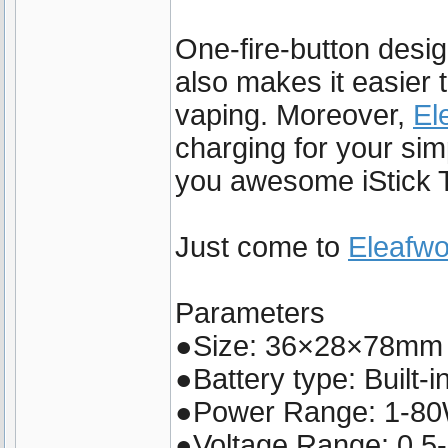
One-fire-button desig
also makes it easier 
vaping. Moreover,
El
charging for your sim
you awesome iStick T
Just come to
Eleafwo
Parameters
●Size: 36×28×78mm
●Battery type: Built
●Power Range: 1-8
●Voltage Range: 0.5