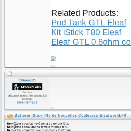
Related Products:
Pod Tank GTL Eleaf
Kit iStick T80 Eleaf
Eleaf GTL 0.8ohm coi
^RimmeR^
Bot fora
Uživatelé tohoto fóra doporučují
produkty
rare-items.cz
Batterie iStick T80 de Nouvelles Couleures-Eleafworld.FR
Nemůžete
odesílat nové téma do tohoto fóra.
Nemůžete
odpovídat na témata v tomto fóru.
Nemůžete
upravovat své příspěvky v tomto fóru.