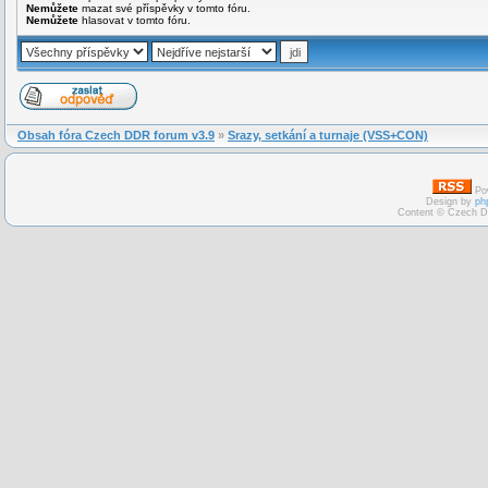
Nemůžete
mazat své příspěvky v tomto fóru.
Nemůžete
hlasovat v tomto fóru.
Obsah fóra Czech DDR forum v3.9
»
Srazy, setkání a turnaje (VSS+CON)
Po
Design by
ph
Content © Czech D