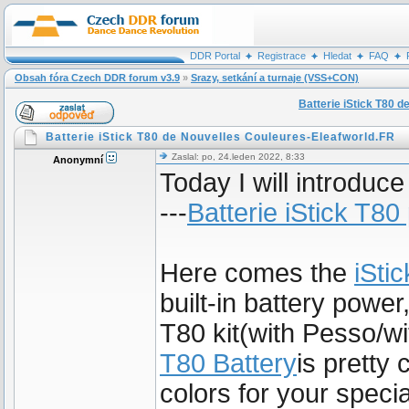
DDR Portal
Registrace
Hledat
FAQ
Obsah fóra Czech DDR forum v3.9
»
Srazy, setkání a turnaje (VSS+CON)
Batterie iStick T80 
Batterie iStick T80 de Nouvelles Couleures-Eleafworld.FR
Zaslal: po, 24.leden 2022, 8:33
Anonymní
Today I will introduc
---
Batterie iStick T80
Here comes the
iSti
built-in battery power
T80 kit(with Pesso/w
T80 Battery
is pretty
colors for your specia