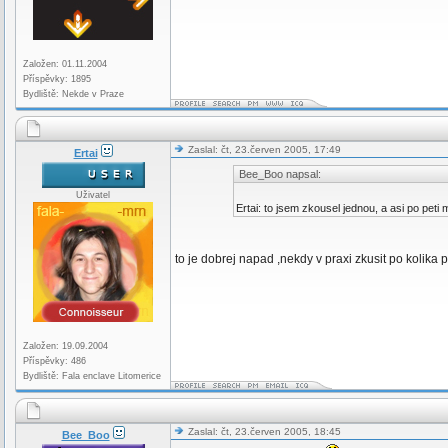
Založen: 01.11.2004
Příspěvky: 1895
Bydliště: Nekde v Praze
Zaslal: čt, 23.červen 2005, 17:49
Ertai
Bee_Boo napsal:
Uživatel
Ertai: to jsem zkousel jednou, a asi po peti
to je dobrej napad ,nekdy v praxi zkusit po kolika
Založen: 19.09.2004
Příspěvky: 486
Bydliště: Fala enclave Litomerice
Zaslal: čt, 23.červen 2005, 18:45
Bee_Boo