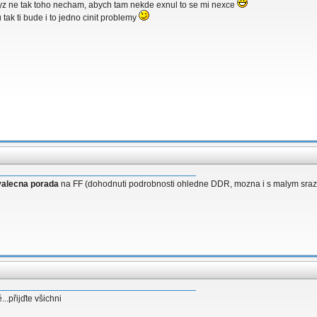
yz ne tak toho necham, abych tam nekde exnul to se mi nexce
tak ti bude i to jedno cinit problemy
valecna porada
na FF (dohodnuti podrobnosti ohledne DDR, mozna i s malym srazem ..
..přijďte všichni