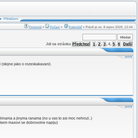
Přihlášení
Personál
«
Počasí
«
Kalendář
« Právě je so, 8.srpen 2026, 12:44
Jdi na stránku
Předchozí
1
,
2
,
3
,
4
,
5
,
6
Další
i (stejne jako o rozeskakavani).
odrinama a jinyma ranama (no u vas to asi moc nehrozi..)
nejakem maxovi se dobrovolne napiju)