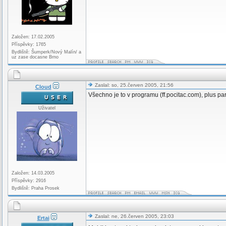
Založen: 17.02.2005
Příspěvky: 1765
Bydliště: Šumperk/Nový Malín/ a
uz zase docasne Brno
Zaslal: so, 25.červen 2005, 21:56
Cloud
Všechno je to v programu (ff.pocitac.com), plus pa
Uživatel
Založen: 14.03.2005
Příspěvky: 2916
Bydliště: Praha Prosek
Zaslal: ne, 26.červen 2005, 23:03
Ertai