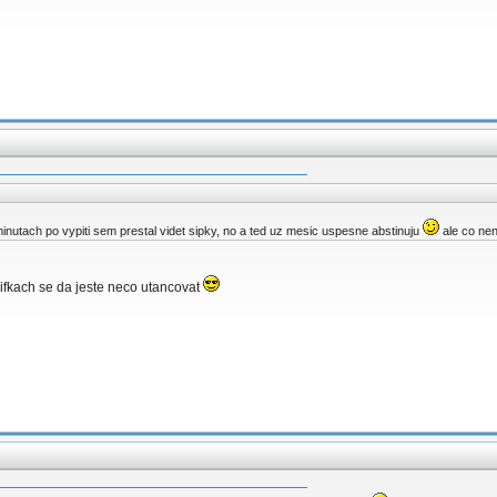
 minutach po vypiti sem prestal videt sipky, no a ted uz mesic uspesne abstinuju
ale co nen
 pifkach se da jeste neco utancovat