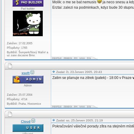
Molik: o me se bat nemusis
ja neco snesu a kd
Erztai: zalezi na podminkach, kdyz bude 30 stupnu 
Pad builder
Založen: 17.02.2005
Příspěvky: 1765
Bydliště: Šumperk/Nový Malín/ a
uz zase docasne Brno
Zaslal: čt, 23.červen 2005, 20:43
xsoft
Zatim se planuje na zitrek (patek) - 18:00 v Praze
Admin
Založen: 25.07.2004
Příspěvky: 4714
Bydliště: Praha, Hostomice
Zaslal: so, 25.červen 2005, 21:19
Cloud
Pokračování válečné porady zítra na stejném místě.