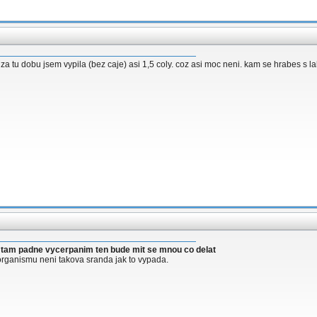
a za tu dobu jsem vypila (bez caje) asi 1,5 coly. coz asi moc neni. kam se hrabes s 
i) tam padne vycerpanim ten bude mit se mnou co delat
organismu neni takova sranda jak to vypada.