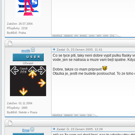
Založen: 26.07.2004
Příspěvky: 2218
Bydliště: Praha
Zaslal: čt, 23.červen 2005, 11:41
molik
Co se tyce piti, taky neni dobre vypit pulku flasky v
vode, jen se natrasa a muze vam bejt spatne. Kdyz 
Uživatel
Dobre, takze co mam pripravit
Otazka je, jeslti me budete poslouchat. To ze toho
Založen: 01.11.2004
Příspěvky: 1895
Bydliště: Nekde v Praze
Zaslal: čt, 23.červen 2005, 12:29
Ertai