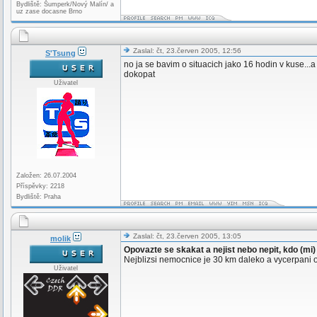
Bydliště: Šumperk/Nový Malín/ a
uz zase docasne Brno
Zaslal: čt, 23.červen 2005, 12:56
S'Tsung
no ja se bavim o situacich jako 16 hodin v kuse...
dokopat
Uživatel
Založen: 26.07.2004
Příspěvky: 2218
Bydliště: Praha
Zaslal: čt, 23.červen 2005, 13:05
molik
Opovazte se skakat a nejist nebo nepit, kdo (m
Nejblizsi nemocnice je 30 km daleko a vycerpani 
Uživatel