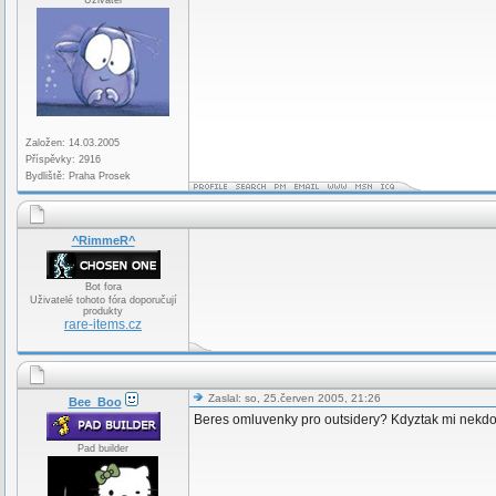
Uživatel
Založen: 14.03.2005
Příspěvky: 2916
Bydliště: Praha Prosek
^RimmeR^
Bot fora
Uživatelé tohoto fóra doporučují
produkty
rare-items.cz
Zaslal: so, 25.červen 2005, 21:26
Bee_Boo
Beres omluvenky pro outsidery? Kdyztak mi nekdo n
Pad builder