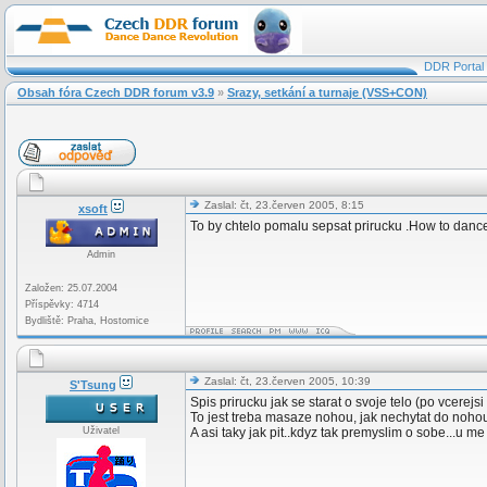
DDR Portal
Obsah fóra Czech DDR forum v3.9
»
Srazy, setkání a turnaje (VSS+CON)
Zaslal: čt, 23.červen 2005, 8:15
xsoft
To by chtelo pomalu sepsat prirucku .How to dance.
Admin
Založen: 25.07.2004
Příspěvky: 4714
Bydliště: Praha, Hostomice
Zaslal: čt, 23.červen 2005, 10:39
S'Tsung
Spis prirucku jak se starat o svoje telo (po vcerej
To jest treba masaze nohou, jak nechytat do nohou 
Uživatel
A asi taky jak pit..kdyz tak premyslim o sobe...u m