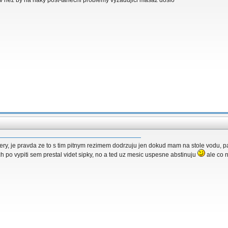
riv nez by na naky post-tanecni problemy vyzadujici masaz doslo
ry, je pravda ze to s tim pitnym rezimem dodrzuju jen dokud mam na stole vodu, pa
ch po vypiti sem prestal videt sipky, no a ted uz mesic uspesne abstinuju
ale co n