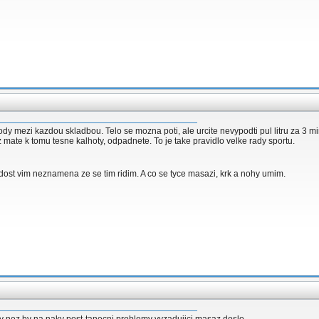
ody mezi kazdou skladbou. Telo se mozna poti, ale urcite nevypodti pul litru za 3 minut
mate k tomu tesne kalhoty, odpadnete. To je take pravidlo velke rady sportu.
 dost vim neznamena ze se tim ridim. A co se tyce masazi, krk a nohy umim.