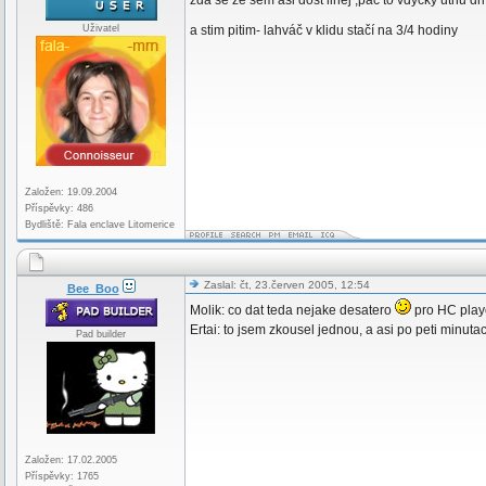
zdá se že sem asi dost linej ,pac to vdycky utnu d
Uživatel
a stim pitim- lahváč v klidu stačí na 3/4 hodiny
Založen: 19.09.2004
Příspěvky: 486
Bydliště: Fala enclave Litomerice
Zaslal: čt, 23.červen 2005, 12:54
Bee_Boo
Molik: co dat teda nejake desatero
pro HC playe
Ertai: to jsem zkousel jednou, a asi po peti minuta
Pad builder
Založen: 17.02.2005
Příspěvky: 1765