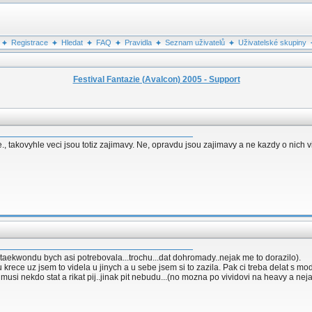
Registrace
Hledat
FAQ
Pravidla
Seznam uživatelů
Uživatelské skupiny
Festival Fantazie (Avalcon) 2005 - Support
, takovyhle veci jsou totiz zajimavy. Ne, opravdu jsou zajimavy a ne kazdy o nich v
si taekwondu bych asi potrebovala...trochu...dat dohromady..nejak me to dorazilo).
krece uz jsem to videla u jinych a u sebe jsem si to zazila. Pak ci treba delat s m
e musi nekdo stat a rikat pij..jinak pit nebudu...(no mozna po vividovi na heavy a 