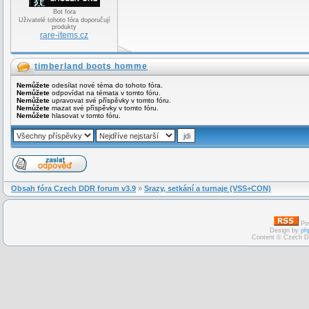
Bot fora
Uživatelé tohoto fóra doporučují
produkty
rare-items.cz
timberland boots homme
Nemůžete
odesílat nové téma do tohoto fóra.
Nemůžete
odpovídat na témata v tomto fóru.
Nemůžete
upravovat své příspěvky v tomto fóru.
Nemůžete
mazat své příspěvky v tomto fóru.
Nemůžete
hlasovat v tomto fóru.
Obsah fóra Czech DDR forum v3.9
»
Srazy, setkání a turnaje (VSS+CON)
Po
Design by
ph
Content © Czech D