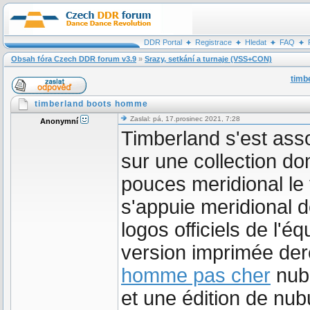
DDR Portal
Registrace
Hledat
FAQ
Obsah fóra Czech DDR forum v3.9
»
Srazy, setkání a turnaje (VSS+CON)
timb
timberland boots homme
Zaslal: pá, 17.prosinec 2021, 7:28
Anonymní
Timberland s'est ass
sur une collection d
pouces meridional le
s'appuie meridional d
logos officiels de l'éq
version imprimée der
homme pas cher
nubu
et une édition de nub