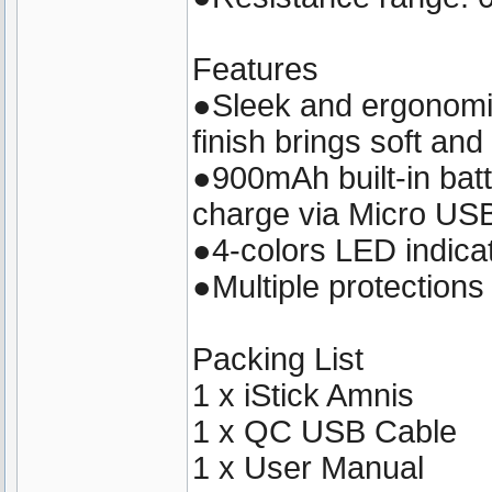
Features
●Sleek and ergonomic
finish brings soft an
●900mAh built-in batt
charge via Micro USB
●4-colors LED indicat
●Multiple protections
Packing List
1 x iStick Amnis
1 x QC USB Cable
1 x User Manual