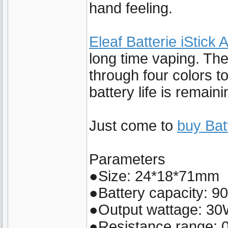
hand feeling.
Eleaf Batterie iStick 
long time vaping. The
through four colors 
battery life is remaini
Just come to
buy Bat
Parameters
●Size: 24*18*71mm
●Battery capacity: 
●Output wattage: 3
●Resistance range: