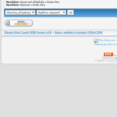
Nemůžete
mazat své příspěvky v tomto fóru.
Nemůžete
hlasovat v tomto fóru.
Obsah fóra Czech DDR forum v3.9
»
Srazy, setkání a turnaje (VSS+CON)
Nakupujte přes ten
Po
Design by
ph
Content © Czech D