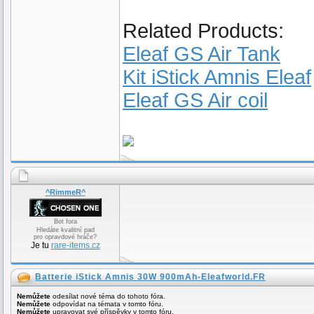
Related Products:
Eleaf GS Air Tank
Kit iStick Amnis Eleaf
Eleaf GS Air coil
^RimmeR^
Bot fora
Hledáte kvalitní pad
pro opravdové hráče?
Je tu
rare-items.cz
Batterie iStick Amnis 30W 900mAh-Eleafworld.FR
Nemůžete
odesílat nové téma do tohoto fóra.
Nemůžete
odpovídat na témata v tomto fóru.
Nemůžete
upravovat své příspěvky v tomto fóru.