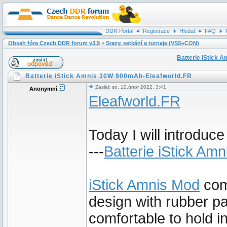
DDR Portal
Registrace
Hledat
FAQ
Obsah fóra Czech DDR forum v3.9
»
Srazy, setkání a turnaje (VSS+CON)
Batterie iStick 
Batterie iStick Amnis 30W 900mAh-Eleafworld.FR
Zaslal: so, 12.únor 2022, 3:41
Anonymní
Eleafworld.FR
Today I will introduc
---
Batterie iStick Amn
iStick Amnis Mod
com
design with rubber pai
comfortable to hold i