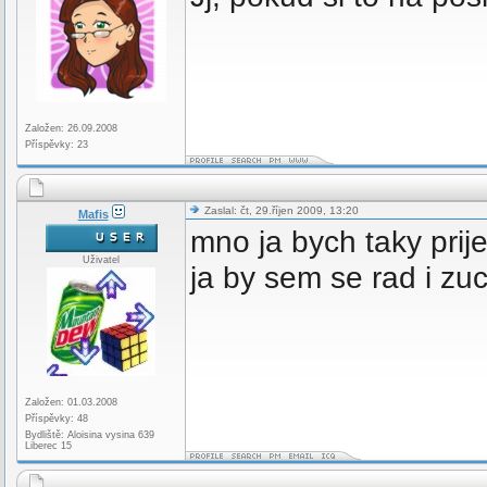
Založen: 26.09.2008
Příspěvky: 23
Zaslal: čt, 29.říjen 2009, 13:20
Mafis
mno ja bych taky prij
Uživatel
ja by sem se rad i zuc
Založen: 01.03.2008
Příspěvky: 48
Bydliště: Aloisina vysina 639
Liberec 15