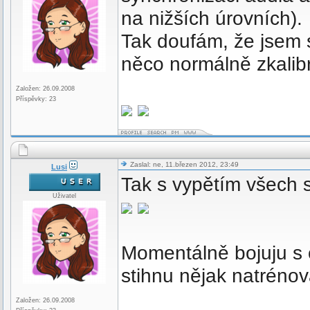
na nižších úrovních).
Tak doufám, že jsem s
něco normálně zkali
Založen: 26.09.2008
Příspěvky: 23
Zaslal: ne, 11.březen 2012, 23:49
Lusi
Tak s vypětím všech s
Uživatel
Momentálně bojuju s o
stihnu nějak natrénova
Založen: 26.09.2008