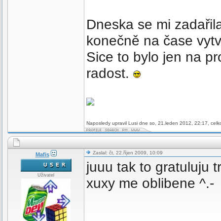
Dneska se mi zadařila 
konečně na čase vytvoř
Sice to bylo jen na p
radost.
Naposledy upravil Lusi dne so, 21.leden 2012, 22:17, celk
Zaslal: čt, 22.říjen 2009, 10:09
Mafis
juuu tak to gratuluju
Uživatel
xuxy me oblibene ^.-