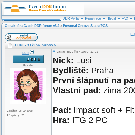
DDR Portal
Registrace
Hledat
FAQ
Obsah fóra Czech DDR forum v3.9
»
Personal Groove Stats (PGS)
Lu
Lusi - začíná nanovo
Zaslal: so, 3.říjen 2009, 11:23
Lusi
Nick:
Lusi
Uživatel
Bydliště:
Praha
První šlápnutí na p
Vlastní pad:
zima 20
Pad:
Impact soft + F
Založen: 26.09.2008
Příspěvky: 23
Hra:
ITG 2 PC