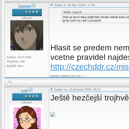
Zaslal: čt, 29.říjen 2009, 17:58
Centime
Mafis napsal:
mno ja bych taky prijel btw nevite nekdo kam se 
Uživatel
ja by sem se rad i zucastnil
Hlasit se predem nemu
vcetne pravidel najde
Založen: 22.07.2005
Příspěvky: 500
http://czechddr.cz/mi
Bydliště: Brno
Zaslal: ne, 15.listopad 2009, 16:14
Lusi
Ještě hezčejší trojhv
Uživatel