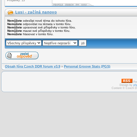
Příspěvky: 23
Lusi - začíná nanovo
Nemůžete
odesílat nové téma do tohoto fóra.
Nemůžete
odpovídat na témata v tomto fóru.
Nemůžete
upravovat své příspěvky v tomto fóru.
Nemůžete
mazat své příspěvky v tomto fóru.
Nemůžete
hlasovat v tomto fóru.
Obsah fóra Czech DDR forum v3.9
»
Personal Groove Stats (PGS)
Po
Design by
ph
Content © Czech D