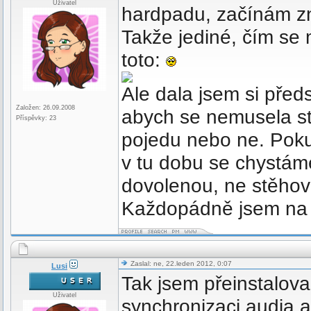
Uživatel
hardpadu, začínám z
Takže jediné, čím se 
toto:
Ale dala jsem si před
Založen: 26.09.2008
abych se nemusela styd
Příspěvky: 23
pojedu nebo ne. Pokud
v tu dobu se chystám
dovolenou, ne stěho
Každopádně jsem na 
Zaslal: ne, 22.leden 2012, 0:07
Lusi
Tak jsem přeinstalova
Uživatel
synchronizaci audia a 