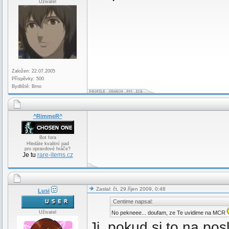
Uživatel
Založen: 22.07.2005
Příspěvky: 500
Bydliště: Brno
^RimmeR^
Bot fora
Hledáte kvalitní pad
pro opravdové hráče?
Je tu
rare-items.cz
Zaslal: čt, 29.říjen 2009, 0:48
Lusi
Centime napsal:
Uživatel
No pekneee... doufam, ze Te uvidime na MCR
Jj, pokud si to na pos