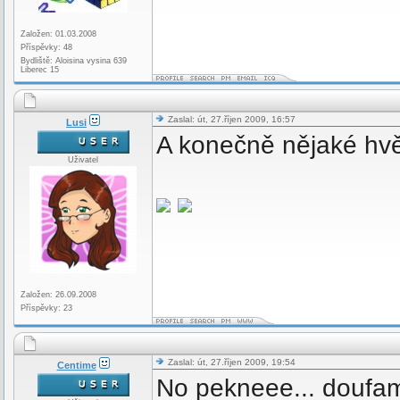
Založen: 01.03.2008
Příspěvky: 48
Bydliště: Aloisina vysina 639
Liberec 15
Zaslal: út, 27.říjen 2009, 16:57
Lusi
A konečně nějaké hv
Uživatel
Založen: 26.09.2008
Příspěvky: 23
Zaslal: út, 27.říjen 2009, 19:54
Centime
No pekneee... doufa