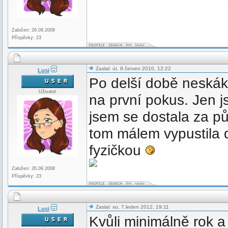
Založen: 26.09.2008
Příspěvky: 23
Zaslal: út, 8.červen 2010, 12:22
Lusi
Po delší době neskák
Uživatel
na první pokus. Jen js
jsem se dostala za pů
tom málem vypustila 
fyzičkou
Založen: 26.09.2008
Příspěvky: 23
Zaslal: so, 7.leden 2012, 19:11
Lusi
Kvůli minimálně rok 