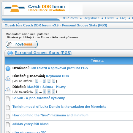
DDR Portal
Registrace
Hledat
FAQ
Obsah fóra Czech DDR forum v3.9
»
Personal Groove Stats (PGS)
Moderátoři: nikdo není přítomen
Uživatelé prohlížející toto fórum: nikdo není přítomen
Personal Groove Stats (PGS)
Témata
Oznámení:
Jak zalozit a spravovat profil na PGS
Důležité:
[Hlasování]
Keyboard DDR
[
Jdi na stránku:
1
...
6
,
7
,
8
]
Důležité:
Max300 + Sakura - Heavy
[
Jdi na stránku:
1
...
5
,
6
,
7
]
Shivan - a jeho skromné výsledky
Tonight model of Luka Doncic is the variation the Mavericks
How do I find the "true" maximum and minimum
adidas yeezy 500 blush
nike air vapormax 360