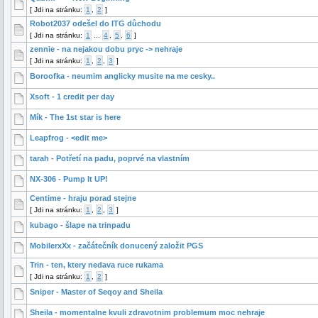
[
Jdi na stránku:
1
,
2
]
Robot2037 odešel do ITG důchodu
[
Jdi na stránku:
1
...
4
,
5
,
6
]
zennie - na nejakou dobu pryc -> nehraje
[
Jdi na stránku:
1
,
2
,
3
]
Boroofka - neumim anglicky musite na me cesky..
Xsoft - 1 credit per day
Mík - The 1st star is here
Leapfrog - <edit me>
tarah - Potřetí na padu, poprvé na vlastním
NX-306 - Pump It UP!
Centime - hraju porad stejne
[
Jdi na stránku:
1
,
2
,
3
]
kubago - šlape na trinpadu
MobilerxXx - začátečník donucený založit PGS
Trin - ten, ktery nedava ruce rukama
[
Jdi na stránku:
1
,
2
]
Sniper - Master of Seqoy and Sheila
Sheila - momentalne kvuli zdravotnim problemum moc nehraje