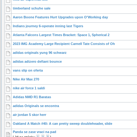
timberland schuhe sale
Aaron Boone Features Hurt Upgrades upon O'Working day
Indians journey 6-operate inning last Tigers
Atlanta Falcons Largest Times Bracket: Space 1, Spherical 2
2023 IMG Academy Large Recipient Carnell Tate Consists of Oh
adidas originals yung 96 schwarz
adidas adizero defiant bounce
vans slip on oferta
Nike Air Max 270
nike air force 1 saldi
Adidas NMD R1 Baratas
adidas Originals se encontra
air jordan 5 skor herr
Oakland A Match #40: A can pretty sweep doubleheader, slide
Panda se zase vraci na pad
[
Jdi na stránku:
1
,
2
,
3
]