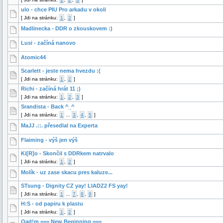
ulo - chce PIU Pro arkadu v okoli
[
Jdi na stránku:
1
,
2
]
Madlinecka - DDR o zkouskovem :)
Lusi - začíná nanovo
Atomic44
Scarlett - jeste nema hvezdu :(
[
Jdi na stránku:
1
,
2
]
Richi - začíná hrát 11 ;)
[
Jdi na stránku:
1
,
2
,
3
]
Srandista - Back ^_^
[
Jdi na stránku:
1
...
3
,
4
,
5
]
MaJJ .::. přesedlal na Experta
Flaiming - výš jen výš
Ki[R]o - Skončil s DDRkem natrvalo
[
Jdi na stránku:
1
,
2
]
Molík - uz zase skacu pres kaluze...
STsung - Dignity CZ yay! LIADZ2 FS yay!
[
Jdi na stránku:
1
...
7
,
8
,
9
]
H:S - od papiru k plastu
[
Jdi na stránku:
1
,
2
]
Qad!m === New Beginning ===