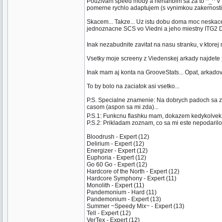
Pouzivam speed mody a nehanbim sa za to ^_^ V ro
pomerne rychlo adaptujem (s vynimkou zakernosti t
Skacem... Takze... Uz istu dobu doma moc neskacem
jednoznacne SCS vo Viedni a jeho miestny ITG2 
Inak nezabudnite zavitat na nasu stranku, v ktorej
Vsetky moje screeny z Viedenskej arkady najdete
Inak mam aj konta na GrooveStats... Opat, arkado
To by bolo na zaciatok asi vsetko...
P.S. Specialne znamenie: Na dobrych padoch sa za
casom (aspon sa mi zda)...
P.S.1: Funkcnu flashku mam, dokazem kedykolve
P.S.2: Prikladam zoznam, co sa mi este nepodarilo z
Bloodrush - Expert (12)
Delirium - Expert (12)
Energizer - Expert (12)
Euphoria - Expert (12)
Go 60 Go - Expert (12)
Hardcore of the North - Expert (12)
Hardcore Symphony - Expert (11)
Monolith - Expert (11)
Pandemonium - Hard (11)
Pandemonium - Expert (13)
Summer ~Speedy Mix~ - Expert (13)
Tell - Expert (12)
VerTex - Expert (12)