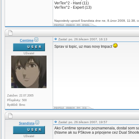
VerTex^2 - Hard (11)
VerTex^2 - Expert (13)
Naposledy upravil Srandista dne ne, 8.únor 2009, 11:38, c
Zaslal: po, 26.březen 2007, 16:13
Centime
Sprav si topic, uz mas novy Impact
Uživatel
Založen: 22.07.2005
Příspěvky: 500
Bydliště: Brno
Zaslal: po, 26.březen 2007, 19:57
Srandista
Ako Centime spravne poznamenala, dostal som sa k 
(hlavne ak su PSkove a pripojene cez Dual Shooter
Uživatel