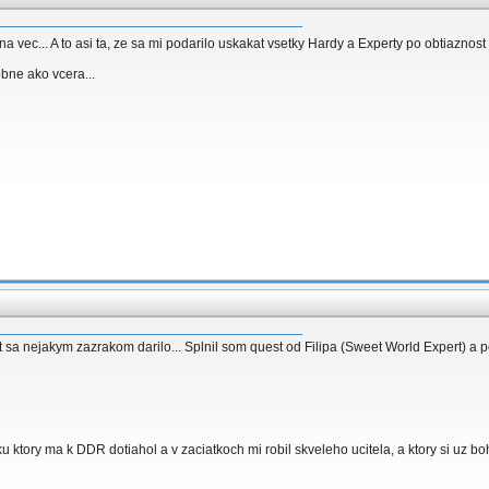
a vec... A to asi ta, ze sa mi podarilo uskakat vsetky Hardy a Experty po obtiaznos
obne ako vcera...
t sa nejakym zazrakom darilo... Splnil som quest od Filipa (Sweet World Expert) a 
ku ktory ma k DDR dotiahol a v zaciatkoch mi robil skveleho ucitela, a ktory si u