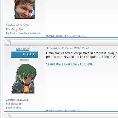
Založen: 05.04.2006
Příspěvky: 740
Bydliště: somewhere in the Void
Zaslal: st, 11.duben 2007, 22:46
Srandista
Hmm, tak NXsov quest je stale in progress, svoj (
priamo obrazky, ale len link na galeriu, koho to zau
Uživatel
Srandistove skakanie - 11.4.2007
Založen: 23.10.2005
Příspěvky: 368
Bydliště: Brno