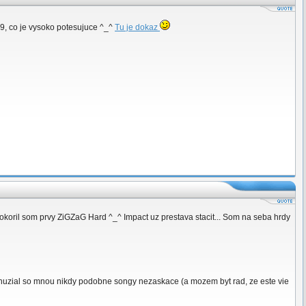
t 9, co je vysoko potesujuce ^_^
Tu je dokaz
pokoril som prvy ZiGZaG Hard ^_^ Impact uz prestava stacit... Som na seba hrdy
z bohuzial so mnou nikdy podobne songy nezaskace (a mozem byt rad, ze este vie