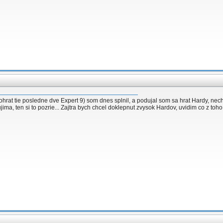
dohrat tie posledne dve Expert 9) som dnes splnil, a podujal som sa hrat Hardy, ne
jima, ten si to pozrie... Zajtra bych chcel doklepnut zvysok Hardov, uvidim co z toho