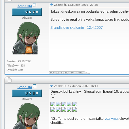
Zaslal: čt, 12.duben 2007, 20:36
Srandista
Takze, dneskom sa mi podarila jedna velmi pozitivn
Uživatel
Screenov je opat prilis velka kopa, takze link, pod
Srandistove skakanie - 12.4.2007
Založen: 23.10.2005
Příspěvky: 368
Bydliště: Brno
Zaslal: út, 17.duben 2007, 16:41
Srandista
Dnesok bol kvalitny... Skusal som Expert 10, a opa
^_^
Uživatel
P.S.: Tento post venujem pamiatke
yoz-ymu
, clove
chodit)...