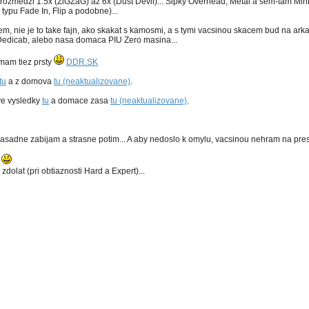
zmedzi 1.5x (ZiGZaG) az 6x (Dust Devil)... Sipky Overhead, Metal a sem-tam Mini.
ypu Fade In, Flip a podobne)...
, nie je to take fajn, ako skakat s kamosmi, a s tymi vacsinou skacem bud na arkad
Dedicab, alebo nasa domaca PIU Zero masina...
 mam tiez prsty
DDR.SK
tu
a z domova
tu (neaktualizovane)
.
ve vysledky
tu
a domace zasa
tu (neaktualizovane)
.
sadne zabijam a strasne potim... A aby nedoslo k omylu, vacsinou nehram na presn
k
dolat (pri obtiaznosti Hard a Expert)...