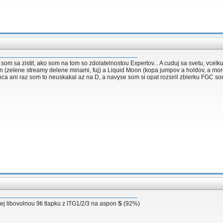
som sa zistit, ako som na tom so zdolatelnostou Expertov... A cuduj sa svetu, vcel
(zelene streamy delene minami, fuj) a Liquid Moon (kopa jumpov a holdov, a more z
onca ani raz som to neuskakal az na D, a navyse som si opat rozsiril zbierku FGC so
dej libovolnou 9ti tlapku z ITG1/2/3 na aspon
S
(92%)