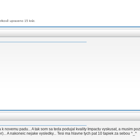
elkově upraveno 15 krát.
novemu padu... A tak som sa teda podujal kvality Impactu vyskusat, a musim pozna
)... A nakoneic nejake vysledky... Tesi ma hlavne tych pat 10 tapiek za sebou ^_^