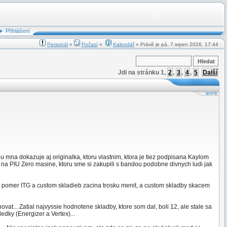
Přihlášení
Personál
«
Počasí
«
Kalendář
« Právě je pá, 7.srpen 2026, 17:44
Jdi na stránku
1
,
2
,
3
,
4
,
5
Další
u mna dokazuje aj originalka, ktoru vlastnim, ktora je tiez podpisana Kaylom
na PIU Zero masine, ktoru sme si zakupili s bandou podobne divnych ludi jak
 pomer ITG a custom skladieb zacina trosku menit, a custom skladby skacem
... Zatial najvyssie hodnotene skladby, ktore som dal, boli 12, ale stale sa
edky (Energizer a Vertex)...