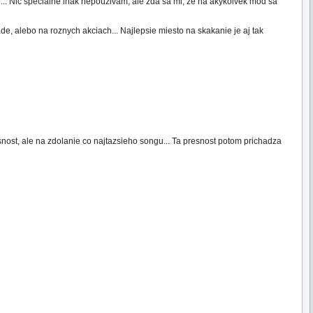
.. Nic specialne inak nepouzivam, ale zda sa mi, ze na akykolvek mod sa
e, alebo na roznych akciach... Najlepsie miesto na skakanie je aj tak
ost, ale na zdolanie co najtazsieho songu... Ta presnost potom prichadza