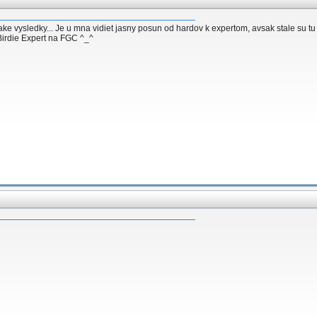
e vysledky... Je u mna vidiet jasny posun od hardov k expertom, avsak stale su tu j
Birdie Expert na FGC ^_^