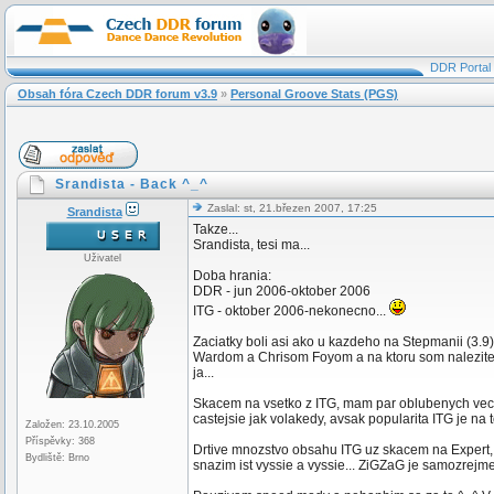
DDR Portal
Obsah fóra Czech DDR forum v3.9
»
Personal Groove Stats (PGS)
Srandista - Back ^_^
Zaslal: st, 21.březen 2007, 17:25
Srandista
Takze...
Srandista, tesi ma...
Uživatel
Doba hrania:
DDR - jun 2006-oktober 2006
ITG - oktober 2006-nekonecno...
Zaciatky boli asi ako u kazdeho na Stepmanii (3.9)
Wardom a Chrisom Foyom a na ktoru som nalezite h
ja...
Skacem na vsetko z ITG, mam par oblubenych veci 
castejsie jak volakedy, avsak popularita ITG je na t
Založen: 23.10.2005
Příspěvky: 368
Drtive mnozstvo obsahu ITG uz skacem na Expert, a
Bydliště: Brno
snazim ist vyssie a vyssie... ZiGZaG je samozrejme