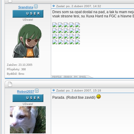
Zaslal: po, 2.duben 2007, 14:32
Srandista
Dnes som sa opat dostal na pad, a tak tu mam nejak
vsak strasne tesi, su Xuxa Hard na FGC a hlavne 
Uživatel
Založen: 23.10.2005
Příspěvky: 368
Bydliště: Brno
Zaslal: po, 2.duben 2007, 15:18
Robot2037
Parada. (Robot tise zavidi)
Uživatel