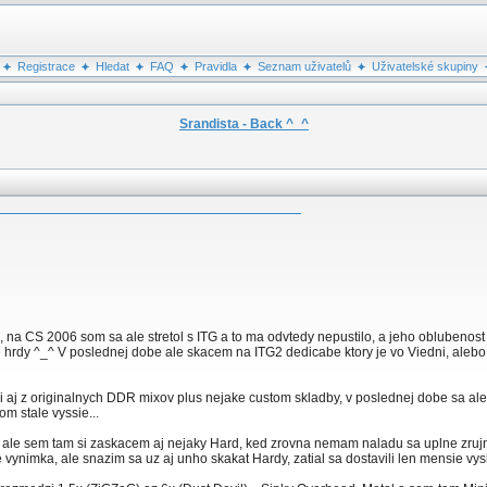
Registrace
Hledat
FAQ
Pravidla
Seznam uživatelů
Uživatelské skupiny
Srandista - Back ^_^
, na CS 2006 som sa ale stretol s ITG a to ma odvtedy nepustilo, a jeho oblubenost 
rdy ^_^ V poslednej dobe ale skacem na ITG2 dedicabe ktory je vo Viedni, alebo 
aj z originalnych DDR mixov plus nejake custom skladby, v poslednej dobe sa ale
om stale vyssie...
le sem tam si zaskacem aj nejaky Hard, ked zrovna nemam naladu sa uplne zrujnovat
 vynimka, ale snazim sa uz aj unho skakat Hardy, zatial sa dostavili len mensie vysl