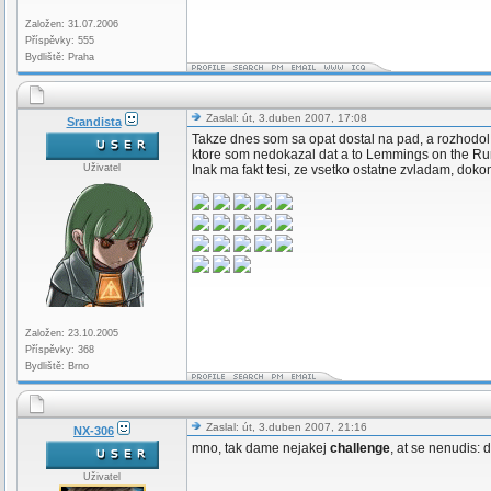
Založen: 31.07.2006
Příspěvky: 555
Bydliště: Praha
Zaslal: út, 3.duben 2007, 17:08
Srandista
Takze dnes som sa opat dostal na pad, a rozhodol 
ktore som nedokazal dat a to Lemmings on the Run 
Uživatel
Inak ma fakt tesi, ze vsetko ostatne zvladam, dok
Založen: 23.10.2005
Příspěvky: 368
Bydliště: Brno
Zaslal: út, 3.duben 2007, 21:16
NX-306
mno, tak dame nejakej
challenge
, at se nenudis: 
Uživatel