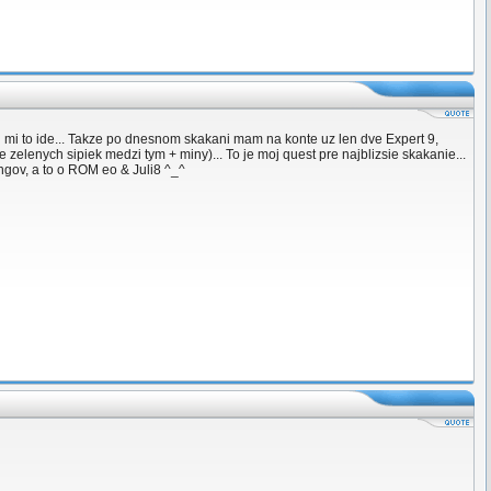
ku mi to ide... Takze po dnesnom skakani mam na konte uz len dve Expert 9,
elenych sipiek medzi tym + miny)... To je moj quest pre najblizsie skakanie...
ngov, a to o ROM eo & Juli8 ^_^