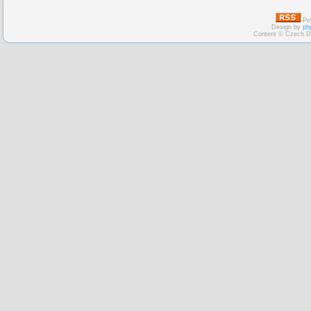
Po
Design by
ph
Content © Czech D