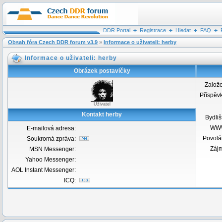
DDR Portal
Registrace
Hledat
FAQ
Obsah fóra Czech DDR forum v3.9
»
Informace o uživateli: herby
Informace o uživateli: herby
Obrázek postavičky
Založ
Příspěv
Uživatel
Kontakt herby
Bydliš
WW
E-mailová adresa:
Povolá
Soukromá zpráva:
Záj
MSN Messenger:
Yahoo Messenger:
AOL Instant Messenger:
ICQ: