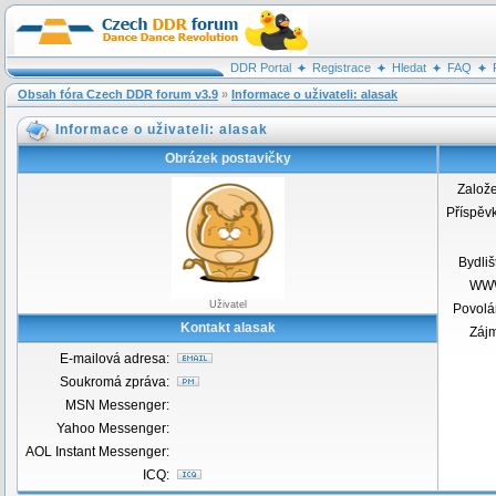
DDR Portal
Registrace
Hledat
FAQ
Obsah fóra Czech DDR forum v3.9
»
Informace o uživateli: alasak
Informace o uživateli: alasak
Obrázek postavičky
Založ
Příspěv
Bydliš
WW
Uživatel
Povolá
Kontakt alasak
Záj
E-mailová adresa:
Soukromá zpráva:
MSN Messenger:
Yahoo Messenger:
AOL Instant Messenger:
ICQ: