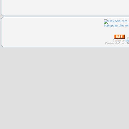
Nakupujte přes ten
Po
Design by
ph
Content © Czech D