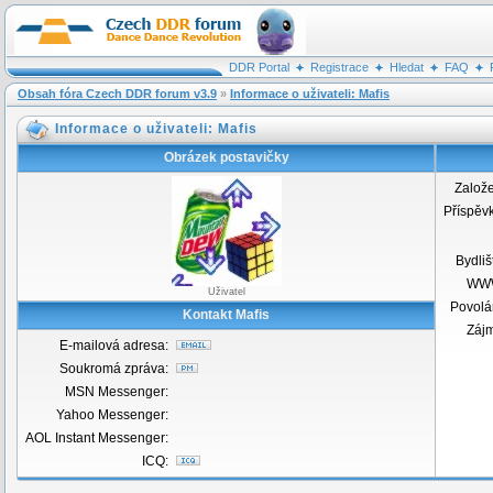
DDR Portal
Registrace
Hledat
FAQ
Obsah fóra Czech DDR forum v3.9
»
Informace o uživateli: Mafis
Informace o uživateli: Mafis
Obrázek postavičky
Založ
Příspěv
Bydliš
WW
Uživatel
Povolá
Kontakt Mafis
Záj
E-mailová adresa:
Soukromá zpráva:
MSN Messenger:
Yahoo Messenger:
AOL Instant Messenger:
ICQ: