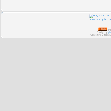
Nakupujte přes ten
Po
Design by
ph
Content © Czech D