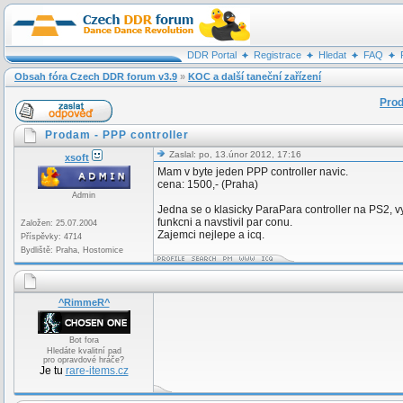
DDR Portal
Registrace
Hledat
FAQ
Obsah fóra Czech DDR forum v3.9
»
KOC a další taneční zařízení
Prod
Prodam - PPP controller
Zaslal: po, 13.únor 2012, 17:16
xsoft
Mam v byte jeden PPP controller navic.
cena: 1500,- (Praha)
Admin
Jedna se o klasicky ParaPara controller na PS2, vy
funkcni a navstivil par conu.
Založen: 25.07.2004
Zajemci nejlepe a icq.
Příspěvky: 4714
Bydliště: Praha, Hostomice
^RimmeR^
Bot fora
Hledáte kvalitní pad
pro opravdové hráče?
Je tu
rare-items.cz