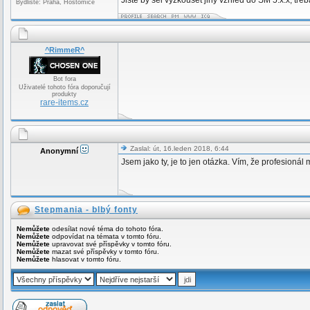
Jiste by sel vyzkouset jiny vzhled do SM 5.x.x, tr
Bydliště: Praha, Hostomice
^RimmeR^
Bot fora
Uživatelé tohoto fóra doporučují
produkty
rare-items.cz
Zaslal: út, 16.leden 2018, 6:44
Anonymní
Jsem jako ty, je to jen otázka. Vím, že profesionál 
Stepmania - blbý fonty
Nemůžete
odesílat nové téma do tohoto fóra.
Nemůžete
odpovídat na témata v tomto fóru.
Nemůžete
upravovat své příspěvky v tomto fóru.
Nemůžete
mazat své příspěvky v tomto fóru.
Nemůžete
hlasovat v tomto fóru.