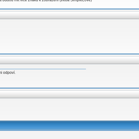
eba budou mit vice znaku k zobrazeni (treba SimpleLove)
mi odpoví.