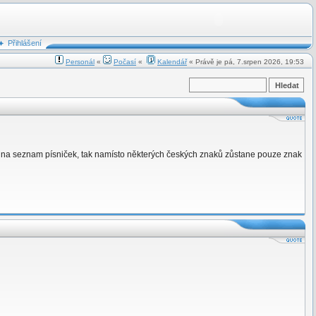
Přihlášení
Personál
«
Počasí
«
Kalendář
« Právě je pá, 7.srpen 2026, 19:53
u na seznam písniček, tak namísto některých českých znaků zůstane pouze znak