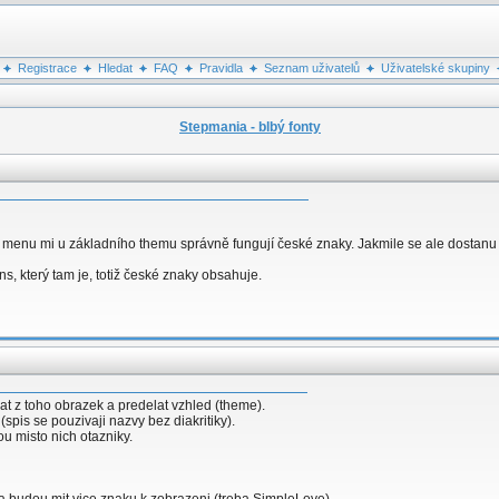
Registrace
Hledat
FAQ
Pravidla
Seznam uživatelů
Uživatelské skupiny
Stepmania - blbý fonty
v menu mi u základního themu správně fungují české znaky. Jakmile se ale dostan
s, který tam je, totiž české znaky obsahuje.
lat z toho obrazek a predelat vzhled (theme).
(spis se pouzivaji nazvy bez diakritiky).
ou misto nich otazniky.