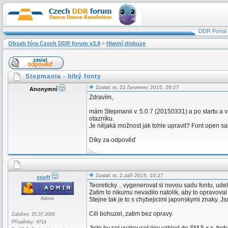
DDR Portal
Obsah fóra Czech DDR forum v3.9
»
Hlavní diskuze
Stepmania - blbý fonty
Zaslal: st, 22.červenec 2015, 20:27
Anonymní
Zdravím,
mám Stepmanii v. 5.0.7 (20150331) a po startu a 
otazníku.
Je nějaká možnost jak tohle upravit? Font open san
Díky za odpověď
Zaslal: st, 2.září 2015, 10:27
xsoft
Teoreticky .. vygenerovat si novou sadu fontu, ude
Zatim to nikumu nevadilo natolik, aby to opravoval 
Admin
Stejne tak je to s chybejicimi japonskymi znaky. Js
Cili bohuzel, zatim bez opravy.
Založen: 25.07.2004
Příspěvky: 4714