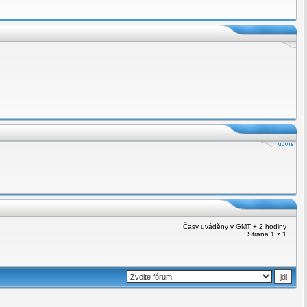
Časy uváděny v GMT + 2 hodiny
Strana
1
z
1