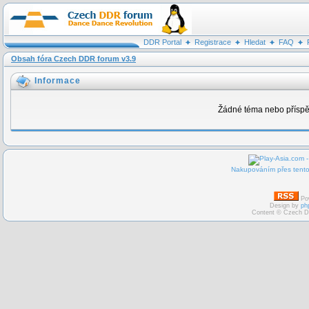
DDR Portal
Registrace
Hledat
FAQ
Obsah fóra Czech DDR forum v3.9
Informace
Žádné téma nebo příspěv
Nakupováním přes tento 
Po
Design by
ph
Content © Czech D