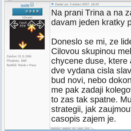
Zaslal: po, 2.duben 2007, 18:43
molik
Na prani Trina a na
Uživatel
davam jeden kratky p
Doneslo se mi, ze lid
Cilovou skupinou meli
Založen: 01.11.2004
chycene duse, ktere
Příspěvky: 1895
Bydliště: Nekde v Praze
dve vydana cisla slavi
bud novi, nebo dokon
me pak zadaji kolegov
to zas tak spatne. M
strategii, jak zaujm
casopis zajem je.