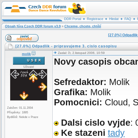
DDR Portal
Registrace
Hledat
FAQ
Obsah fóra Czech DDR forum v3.9
»
Chceme, chcete, chtějí
[27.0%] Odpadlik 
[27.0%] Odpadlik - pripravujeme 3. cislo casopisu
Zaslal: čt, 2.listopad 2006, 10:59
molik
Novy casopis obca
Uživatel
Sefredaktor:
Molik
Grafika:
Molik
Pomocnici:
Cloud, S
Založen: 01.11.2004
Příspěvky: 1895
Bydliště: Nekde v Praze
Dalsi cislo vyjde
:
Ke stazeni
tady