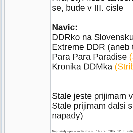
se, bude v III. cisle
Navic:
DDRko na Slovensk
Extreme DDR (aneb 
Para Para Paradise
Kronika DDMka
(Stri
Stale jeste prijimam 
Stale prijimam dalsi
napady)
Naposledy upravil molik dne st, 7.březen 2007, 12:03, celk