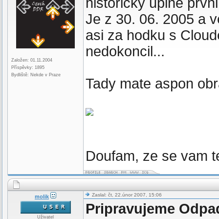
historicky uplne prv
Je z 30. 06. 2005 a v
asi za hodku s Cloud
nedokoncil...
Založen: 01.11.2004
Příspěvky: 1895
Bydliště: Nekde v Praze
Tady mate aspon ob
Doufam, ze se vam te
Zaslal: čt, 22.únor 2007, 15:06
molik
Pripravujeme Odpad
Uživatel