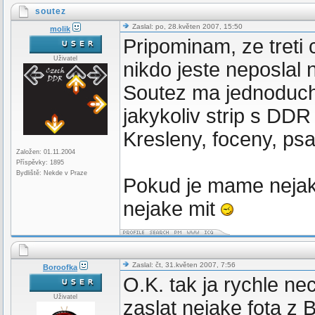
soutez
Zaslal: po, 28.květen 2007, 15:50
molik
Pripominam, ze treti 
Uživatel
nikdo jeste neposlal 
Soutez ma jednoducha
jakykoliv strip s DDR
Kresleny, foceny, psan
Založen: 01.11.2004
Příspěvky: 1895
Bydliště: Nekde v Praze
Pokud je mame nejak
nejake mit
Zaslal: čt, 31.květen 2007, 7:56
Boroofka
O.K. tak ja rychle ne
Uživatel
zaslat nejake fota z 