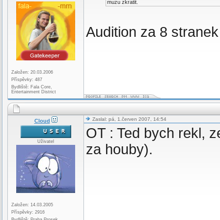
muzu zkratit.
Audition za 8 stranek
Založen: 20.03.2006
Příspěvky: 487
Bydliště: Fala Core,
Entertainment District
Zaslal: pá, 1.červen 2007, 14:54
Cloud
OT : Ted bych rekl, z
Uživatel
za houby).
Založen: 14.03.2005
Příspěvky: 2916
Bydliště: Praha Prosek