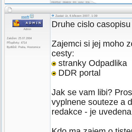
Zaslal: út, 6.březen 2007, 1:39
xsoft
Druhe cislo casopisu
Admin
Založen: 25.07.2004
Zajemci si jej moho 
Příspěvky: 4714
Bydliště: Praha, Hostomice
cesty:
stranky Odpadlika
DDR portal
Jak se vam libi? Pros
vyplnene souteze a d
redakce - je uvedena
Kdo ma zajem o tisten