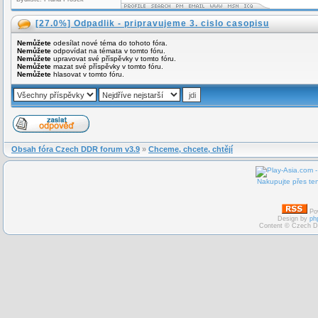
[27.0%] Odpadlik - pripravujeme 3. cislo casopisu
Nemůžete
odesílat nové téma do tohoto fóra.
Nemůžete
odpovídat na témata v tomto fóru.
Nemůžete
upravovat své příspěvky v tomto fóru.
Nemůžete
mazat své příspěvky v tomto fóru.
Nemůžete
hlasovat v tomto fóru.
Obsah fóra Czech DDR forum v3.9
»
Chceme, chcete, chtějí
Nakupujte přes ten
Po
Design by
ph
Content © Czech D