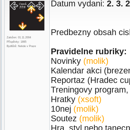
Datum vydani:
2. 3. 
Predbezny obsah cis
Založen: 01.11.2004
Příspěvky: 1895
Bydliště: Nekde v Praze
Pravidelne rubriky:
Novinky
(molik)
Kalendar akci (breze
Reportaz (Hradec c
Treningovy program, 
Hratky
(xsoft)
10nej
(molik)
Soutez
(molik)
Hra, styl nebo tanecn