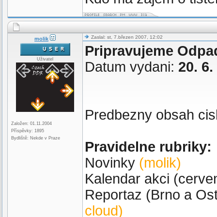
Zaslal: st, 7.březen 2007, 12:02
molik
Pripravujeme Odpad
Uživatel
Datum vydani:
20. 6.
Predbezny obsah cis
Založen: 01.11.2004
Příspěvky: 1895
Bydliště: Nekde v Praze
Pravidelne rubriky:
Novinky
(molik)
Kalendar akci (cerve
Reportaz (Brno a Os
cloud)