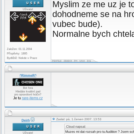
Myslim ze me uz je to
Uživatel
dohodneme se na hro
vubec bude).
Normalne bych chtela
Založen: 01.11.2004
Příspěvky: 1895
Bydliště: Nekde v Praze
^RimmeR^
Bot fora
Hledáte kvalitní pad
pro opravdové hráče?
Je tu
rare-items.cz
Zaslal: pá, 1.červen 2007, 13:53
Deirh
Cloud napsal:
Muzes mi dat rozsah pro tu Audition ? Jsem scho
Uživatel