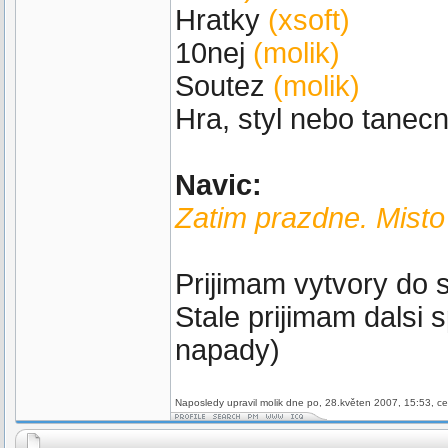
Hratky
(xsoft)
10nej
(molik)
Soutez
(molik)
Hra, styl nebo tanecn
Navic:
Zatim prazdne. Misto 
Prijimam vytvory do 
Stale prijimam dalsi
napady)
Naposledy upravil molik dne po, 28.květen 2007, 15:53, ce