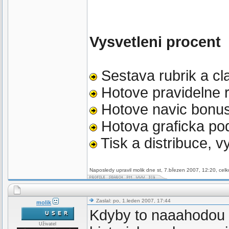
Vysvetleni procent
Sestava rubrik a cl
Hotove pravidelne 
Hotove navic bonu
Hotova graficka po
Tisk a distribuce, 
Naposledy upravil molik dne st, 7.březen 2007, 12:20, cel
Zaslal: po, 1.leden 2007, 17:44
molik
Kdyby to naaahodou 
Uživatel