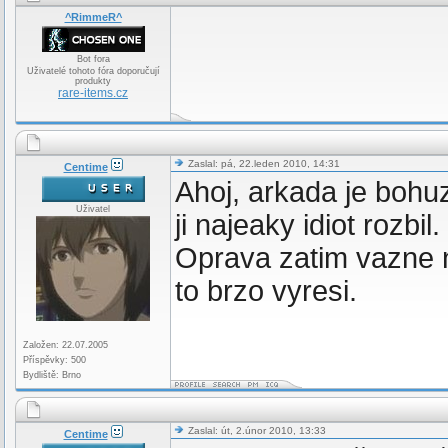
^RimmeR^
Bot fora
Uživatelé tohoto fóra doporučují
produkty
rare-items.cz
Zaslal: pá, 22.leden 2010, 14:31
Centime
Ahoj, arkada je boh
Uživatel
ji najeaky idiot rozbi
Oprava zatim vazne n
to brzo vyresi.
Založen: 22.07.2005
Příspěvky: 500
Bydliště: Brno
Zaslal: út, 2.únor 2010, 13:33
Centime