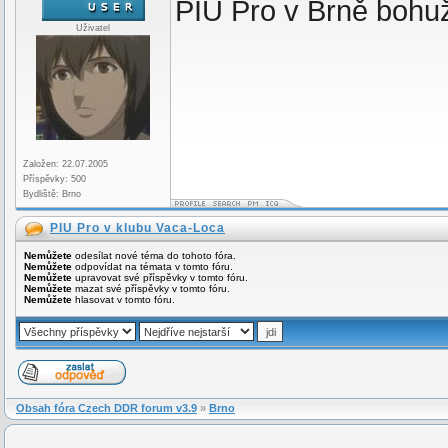
PIU Pro v Brně bohuže
Uživatel
Založen: 22.07.2005
Příspěvky: 500
Bydliště: Brno
PIU Pro v klubu Vaca-Loca
Nemůžete
odesílat nové téma do tohoto fóra.
Nemůžete
odpovídat na témata v tomto fóru.
Nemůžete
upravovat své příspěvky v tomto fóru.
Nemůžete
mazat své příspěvky v tomto fóru.
Nemůžete
hlasovat v tomto fóru.
Obsah fóra Czech DDR forum v3.9
»
Brno