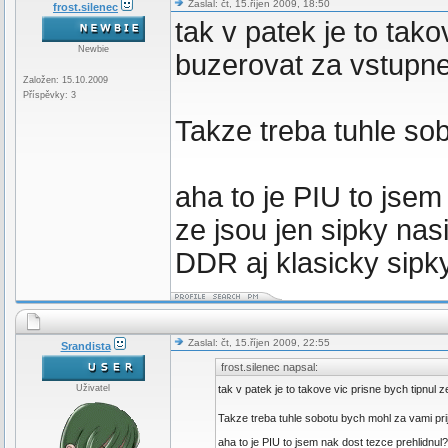
Zaslal: čt, 15.říjen 2009, 18:50
frost.silenec
tak v patek je to tak
Newbie
buzerovat za vstupn
Založen: 15.10.2009
Příspěvky: 3
Takze treba tuhle so
aha to je PIU to jse
ze jsou jen sipky nas
DDR aj klasicky sip
Zaslal: čt, 15.říjen 2009, 22:55
Srandista
frost.silenec napsal:
Uživatel
tak v patek je to takove vic prisne bych tipnul
Takze treba tuhle sobotu bych mohl za vami pri
aha to je PIU to jsem nak dost tezce prehlidnu