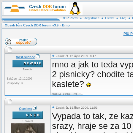
DDR Portal
Registrace
Hledat
FAQ
Obsah fóra Czech DDR forum v3.9
»
Brno
PIU P
Zaslal: čt, 15.říjen 2009, 8:47
frost.silenec
mno a jak to teda vy
Newbie
2 pisnicky? chodite 
Založen: 15.10.2009
kaslete?
Příspěvky: 3
Zaslal: čt, 15.říjen 2009, 11:53
Centime
Vypada to tak, ze k
Uživatel
srazy, hraje se za 10