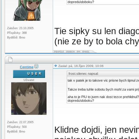
dopredu\doboku?
Tie sipky su len diago
Založen: 23.10.2005
Příspěvky: 368
Bydliště: Brno
(nie ze by to bola chy
Zaslal: pá, 16.říjen 2009, 10:06
Centime
frost.silenec napsal:
Uživatel
tak v patek je to takove vic prisne bych tipnul
Takze treba tuhle sobotu bych mohl za vami pri
aha to je PIU to jsem nak dost tezce prehlidnu
dopredu\doboku?
Založen: 22.07.2005
Klidne dojdi, jen nev
Příspěvky: 500
Bydliště: Brno