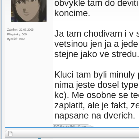
obvykle tam do deviti
koncime.
Založen: 22.07.2005
Ja tam chodivam i v s
Příspěvky: 500
Bydliště: Brno
vetsinou jen ja a jed
stejne jako ve stredu
Kluci tam byli minuly
nima jeste dosel type
kc). Me osobne se ted
zaplatit, ale je fakt,
napsane na dverich.