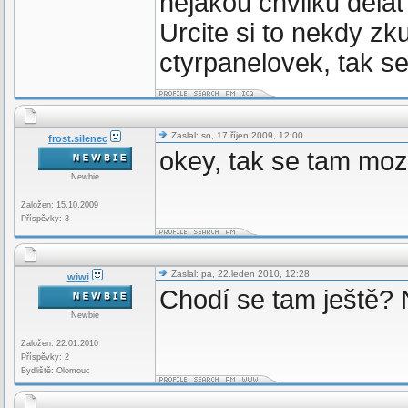
nejakou chvilku delat 
Urcite si to nekdy z
ctyrpanelovek, tak se
Zaslal: so, 17.říjen 2009, 12:00
frost.silenec
okey, tak se tam mo
Newbie
Založen: 15.10.2009
Příspěvky: 3
Zaslal: pá, 22.leden 2010, 12:28
wiwi
Chodí se tam ještě? 
Newbie
Založen: 22.01.2010
Příspěvky: 2
Bydliště: Olomouc