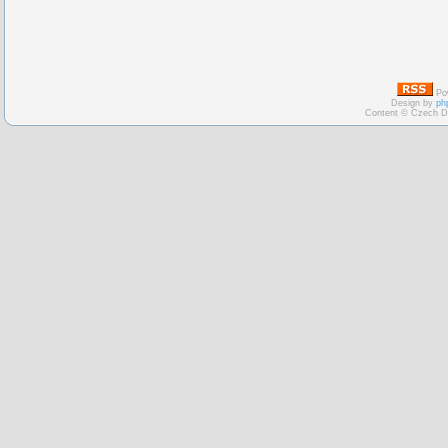
Po
Design by
ph
Content © Czech D