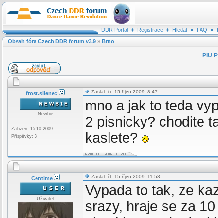
DDR Portal
Registrace
Hledat
FAQ
Obsah fóra Czech DDR forum v3.9
»
Brno
PIU P
Zaslal: čt, 15.říjen 2009, 8:47
frost.silenec
mno a jak to teda vy
Newbie
2 pisnicky? chodite 
Založen: 15.10.2009
kaslete?
Příspěvky: 3
Zaslal: čt, 15.říjen 2009, 11:53
Centime
Vypada to tak, ze k
Uživatel
srazy, hraje se za 10