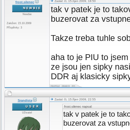
Zaslal: čt, 15.říjen 2009, 18:50
frost.silenec
tak v patek je to tak
Newbie
buzerovat za vstupn
Založen: 15.10.2009
Příspěvky: 3
Takze treba tuhle so
aha to je PIU to jse
ze jsou jen sipky nas
DDR aj klasicky sip
Zaslal: čt, 15.říjen 2009, 22:55
Srandista
frost.silenec napsal:
tak v patek je to tak
Uživatel
buzerovat za vstup