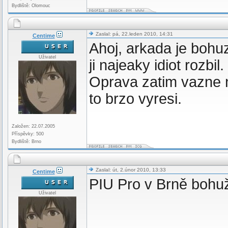
Bydliště: Olomouc
Zaslal: pá, 22.leden 2010, 14:31
Centime
Ahoj, arkada je boh
Uživatel
ji najeaky idiot rozbi
Oprava zatim vazne n
to brzo vyresi.
Založen: 22.07.2005
Příspěvky: 500
Bydliště: Brno
Zaslal: út, 2.únor 2010, 13:33
Centime
PIU Pro v Brně bohuže
Uživatel