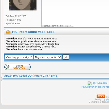
Založen: 22.07.2005
Příspěvky: 500
Bydliště: Brno
PIU Pro v klubu Vaca-Loca
Nemůžete
odesílat nové téma do tohoto fóra.
Nemůžete
odpovídat na témata v tomto fóru.
Nemůžete
upravovat své příspěvky v tomto fóru.
Nemůžete
mazat své příspěvky v tomto fóru.
Nemůžete
hlasovat v tomto fóru.
Obsah fóra Czech DDR forum v3.9
»
Brno
Nakupováním přes tento 
Po
Design by
ph
Content © Czech D