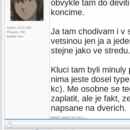
obvykle tam do deviti
koncime.
Založen: 22.07.2005
Ja tam chodivam i v s
Příspěvky: 500
Bydliště: Brno
vetsinou jen ja a jed
stejne jako ve stredu
Kluci tam byli minuly
nima jeste dosel type
kc). Me osobne se ted
zaplatit, ale je fakt,
napsane na dverich.