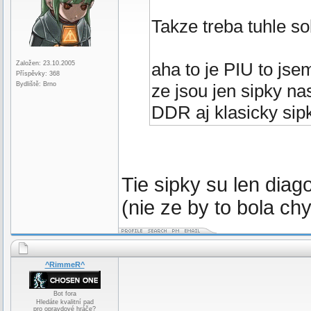
Takze treba tuhle s
aha to je PIU to js
Založen: 23.10.2005
Příspěvky: 368
Bydliště: Brno
ze jsou jen sipky na
DDR aj klasicky si
Tie sipky su len diago
(nie ze by to bola chy
^RimmeR^
Bot fora
Hledáte kvalitní pad
pro opravdové hráče?