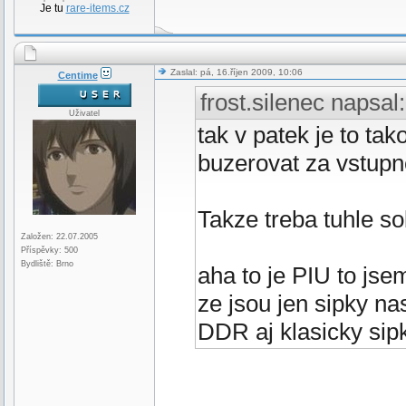
Je tu
rare-items.cz
Zaslal: pá, 16.říjen 2009, 10:06
Centime
frost.silenec napsal:
Uživatel
tak v patek je to tak
buzerovat za vstup
Takze treba tuhle s
Založen: 22.07.2005
Příspěvky: 500
Bydliště: Brno
aha to je PIU to js
ze jsou jen sipky na
DDR aj klasicky si