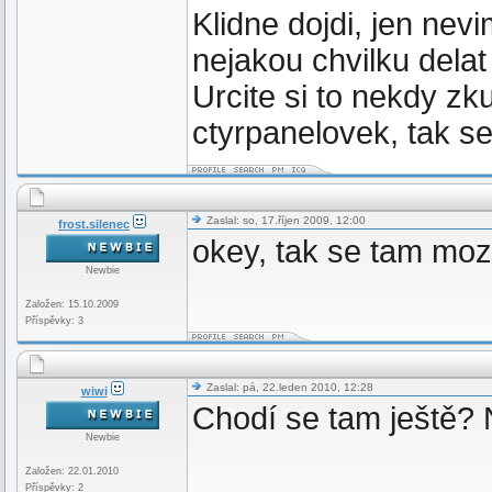
Klidne dojdi, jen nev
nejakou chvilku delat 
Urcite si to nekdy z
ctyrpanelovek, tak se
Zaslal: so, 17.říjen 2009, 12:00
frost.silenec
okey, tak se tam mo
Newbie
Založen: 15.10.2009
Příspěvky: 3
Zaslal: pá, 22.leden 2010, 12:28
wiwi
Chodí se tam ještě? 
Newbie
Založen: 22.01.2010
Příspěvky: 2