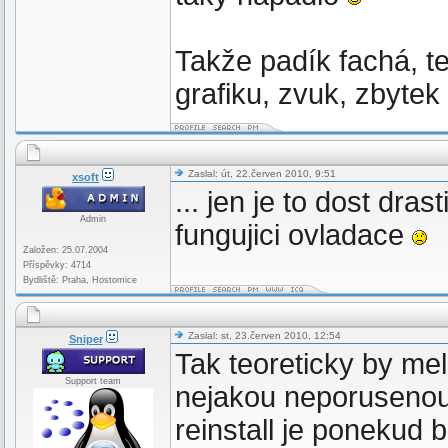
Takže padík fachá, te
grafiku, zvuk, zbytek
Zaslal: út, 22.červen 2010, 9:51
xsoft
... jen je to dost dr
Admin
fungujici ovladace
Založen: 25.07.2004
Příspěvky: 4714
Bydliště: Praha, Hostomice
Zaslal: st, 23.červen 2010, 12:54
Sniper
Tak teoreticky by mel
Support team
nejakou neporusenou 
reinstall je ponekud 