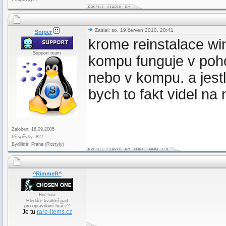
Zaslal: so, 19.červen 2010, 20:41
Sniper
krome reinstalace win
Support team
kompu funguje v poh
nebo v kompu. a jestl
bych to fakt videl na
Založen: 16.09.2005
Příspěvky: 827
Bydliště: Praha (Roztyly)
^RimmeR^
Bot fora
Hledáte kvalitní pad
pro opravdové hráče?
Je tu
rare-items.cz