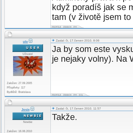
když poradíš jak se 
tam (v životě jsem to
Zaslal: čt, 17.červen 2010, 8:06
ulo
Ja by som este vysku
Uživatel
je nejaky volny). Na
Založen: 27.09.2005
Příspěvky: 117
Bydliště: Bratislava
Zaslal: čt, 17.červen 2010, 11:57
Josix
Takže.
Newbie
Založen: 16.06.2010