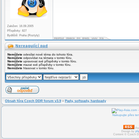
Založen: 16.09.2005
Příspěvky: 827
Bydliště: Praha (Roztyly)
Nereagující pad
Nemůžete
odesílat nové téma do tohoto fóra.
Nemůžete
odpovídat na témata v tomto fóru.
Nemůžete
upravovat své příspěvky v tomto fóru.
Nemůžete
mazat své příspěvky v tomto fóru.
Nemůžete
hlasovat v tomto fóru.
Obsah fóra Czech DDR forum v3.9
»
Pady, softpady, hardpady
Nakupujte přes ten
Po
Design by
ph
Content © Czech D