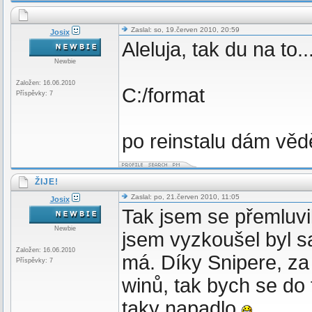
Zaslal: so, 19.červen 2010, 20:59
Josix
Aleluja, tak du na to...
Newbie
Založen: 16.06.2010
C:/format
Příspěvky: 7
po reinstalu dám věd
ŽIJE!
Zaslal: po, 21.červen 2010, 11:05
Josix
Tak jsem se přemluvil
Newbie
jsem vyzkoušel byl s
Založen: 16.06.2010
má. Díky Snipere, za 
Příspěvky: 7
winů, tak bych se do
taky napadlo