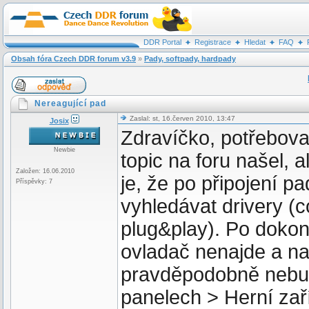
DDR Portal
Registrace
Hledat
FAQ
Obsah fóra Czech DDR forum v3.9
»
Pady, softpady, hardpady
Nereagující pad
Zaslal: st, 16.červen 2010, 13:47
Josix
Zdravíčko, potřebova
Newbie
topic na foru našel,
Založen: 16.06.2010
je, že po připojení 
Příspěvky: 7
vyhledávat drivery (
plug&play). Po doko
ovladač nenajde a n
pravděpodobně nebud
panelech > Herní zař