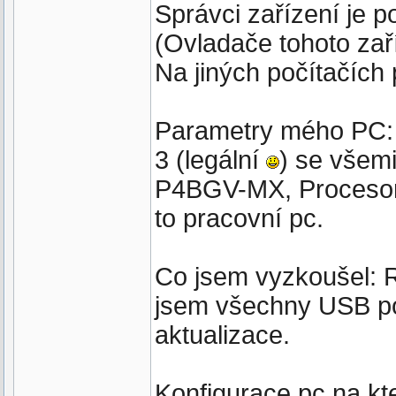
Správci zařízení je 
(Ovladače tohoto zaří
Na jiných počítačích
Parametry mého PC: 
3 (legální
) se všem
P4BGV-MX, Procesor
to pracovní pc.
Co jsem vyzkoušel: R
jsem všechny USB po
aktualizace.
Konfigurace pc na kt