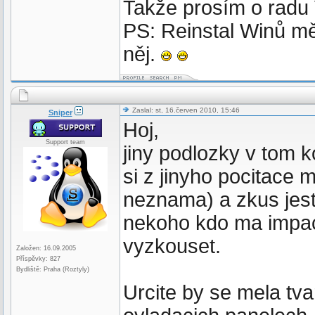
Takže prosím o radu 
PS: Reinstal Winů mě
něj.
Zaslal: st, 16.červen 2010, 15:46
Sniper
Hoj,
Support team
jiny podlozky v tom 
si z jinyho pocitace 
neznama) a zkus jest
nekoho kdo ma impact 
vyzkouset.
Založen: 16.09.2005
Příspěvky: 827
Bydliště: Praha (Roztyly)
Urcite by se mela tvar