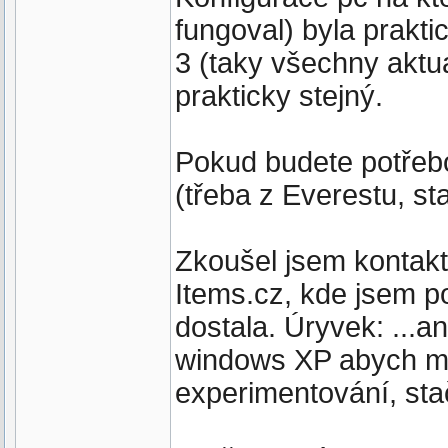
fungoval) byla prakt
3 (taky všechny aktua
prakticky stejný.
Pokud budete potřeb
(třeba z Everestu, st
Zkoušel jsem kontakto
Items.cz, kde jsem p
dostala. Úryvek: ...
windows XP abych moh
experimentování, stačí