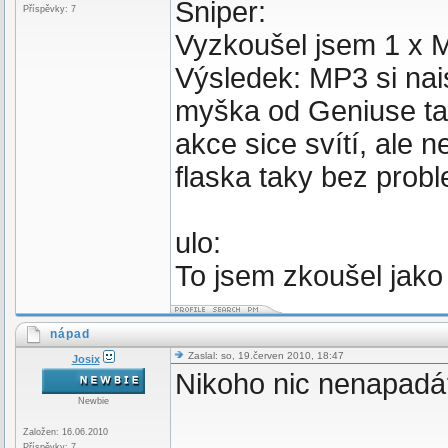
Sniper:
Příspěvky: 7
Vyzkoušel jsem 1 x M
Výsledek: MP3 si nai
myška od Geniuse tak
akce sice svítí, ale 
flaska taky bez probl
ulo:
To jsem zkoušel jako 
nápad
Zaslal: so, 19.červen 2010, 18:47
Josix
Nikoho nic nenapad
Newbie
Založen: 16.06.2010
Příspěvky: 7