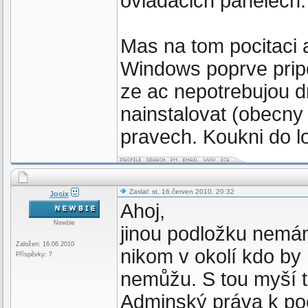
ovladacich panelech.
Mas na tom pocitaci 
Windows poprve pripo
ze ac nepotrebujou dr
nainstalovat (obecny
pravech. Koukni do l
Zaslal: st, 16.červen 2010, 20:32
Josix
Ahoj,
Newbie
jinou podložku nemám
Založen: 16.06.2010
nikom v okolí kdo by 
Příspěvky: 7
nemůžu. S tou myší t
Adminský práva k poč