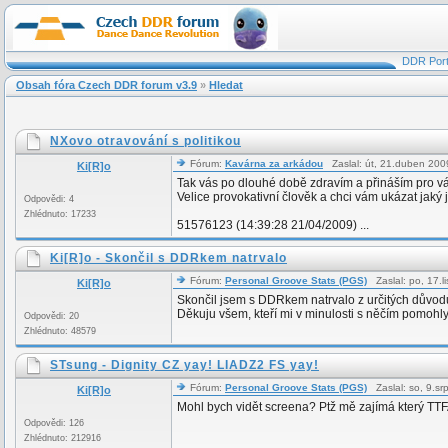
DDR Port
Obsah fóra Czech DDR forum v3.9
»
Hledat
NXovo otravování s politikou
Fórum:
Kavárna za arkádou
Zaslal: út, 21.duben 20
Ki[R]o
Tak vás po dlouhé době zdravím a přináším pro v
Velice provokativní člověk a chci vám ukázat jaký j
Odpovědi: 4
Zhlédnuto: 17233
51576123 (14:39:28 21/04/2009) ...
Ki[R]o - Skončil s DDRkem natrvalo
Fórum:
Personal Groove Stats (PGS)
Zaslal: po, 17.
Ki[R]o
Skončil jsem s DDRkem natrvalo z určitých důvodů 
Děkuju všem, kteří mi v minulosti s něčím pomohl
Odpovědi: 20
Zhlédnuto: 48579
STsung - Dignity CZ yay! LIADZ2 FS yay!
Fórum:
Personal Groove Stats (PGS)
Zaslal: so, 9.s
Ki[R]o
Mohl bych vidět screena? Ptž mě zajímá který TTFA
Odpovědi: 126
Zhlédnuto: 212916