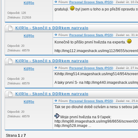
Fórum:
Personal Groove Stats (PGS)
Zaslal: út, 10.
Ki[R]o
gratuluji.
byl jsem u toho a po přežití opravdu
Odpovědi: 126
Zhlédnuto: 212916
Ki[R]o - Skončil s DDRkem natrvalo
Fórum:
Personal Groove Stats (PGS)
Zaslal: so, 31.
Ki[R]o
Konečně to přišlo první hvězda na experta.
Odpovědi: 20
http://img112.imageshack.us/img112/9655/screen
Zhlédnuto: 48579
Ki[R]o - Skončil s DDRkem natrvalo
Fórum:
Personal Groove Stats (PGS)
Zaslal: út, 27.
Ki[R]o
Kihttp://img514.imageshack.us/img514/954/scre
Odpovědi: 20
A taky první S- na http://img440.imageshack.us/
Zhlédnuto: 48579
Ki[R]o - Skončil s DDRkem natrvalo
Fórum:
Personal Groove Stats (PGS)
Zaslal: ne, 25.
Ki[R]o
Tak se po dlouhé době ozívám a nesu s sebou jak
Odpovědi: 20
Zhlédnuto: 48579
Moje první hvězda na 9 ťapek:
http://img98.imageshack.us/img98/8656/screen003
http://img528.image ...
Strana
1
z
7