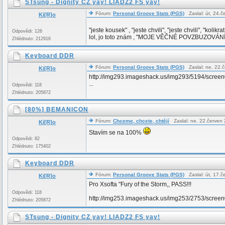
STsung - Dignity CZ yay! LIADZ2 FS yay!
Fórum:
Personal Groove Stats (PGS)
Zaslal: út, 24.
Ki[R]o
"jeste kousek" , "jeste chvili", "jeste chvili", "kol
Odpovědi: 126
lol, jo toto znám , "MOJE VĚČNÉ POVZBUZOVÁNÍ&
Zhlédnuto: 212916
Keyboard DDR
Fórum:
Personal Groove Stats (PGS)
Zaslal: ne, 22.
Ki[R]o
http://img293.imageshack.us/img293/5194/screen
...
Odpovědi: 118
Zhlédnuto: 205872
[80%] BEMANICON
Fórum:
Chceme, chcete, chtějí
Zaslal: ne, 22.červen
Ki[R]o
Stavím se na 100%
Odpovědi: 82
Zhlédnuto: 175402
Keyboard DDR
Fórum:
Personal Groove Stats (PGS)
Zaslal: út, 17.
Ki[R]o
Pro Xsofta "Fury of the Storm,, PASS!!!
Odpovědi: 118
http://img253.imageshack.us/img253/2753/scree
Zhlédnuto: 205872
STsung - Dignity CZ yay! LIADZ2 FS yay!