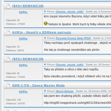
[80%] BEMANICON
Fórum:
Chceme, chcete, chtějí
Zaslal: pá, 4.červene
Ki[R]o
kiro zaujal slavneho Bacona, kdyz videl fotku jak
Odpovědi: 82
Nebylo to špatné. Mohl bych ty fotky někde shled
Zhlédnuto: 175402
Ki[R]o - Skončil s DDRkem natrvalo
Fórum:
Personal Groove Stats (PGS)
Zaslal: st, 2.č
Ki[R]o
Tikky nechápu proč opakuješ challenge , stejně mi
Odpovědi: 20
Ale tak ja challenge neodmítám ale plním.
Zhlédnuto: 48579
[80%] BEMANICON
Fórum:
Chceme, chcete, chtějí
Zaslal: po, 30.červen
Ki[R]o
Taky se přidám a něco o této akci napíšu.
Odpovědi: 82
Byla vskutku povedená, i když některé věci mi na
Zhlédnuto: 175402
DDR // ITG - Dance Master Mode
Fórum:
Hlavní diskuze
Zaslal: ne, 29.červen 2008, 
Ki[R]o
tak jsem ten challeng přežil, zadejte někdo další
Odpovědi: 126
http://img90.imageshack.us/img90/1158/screen0
Zhlédnuto: 216792