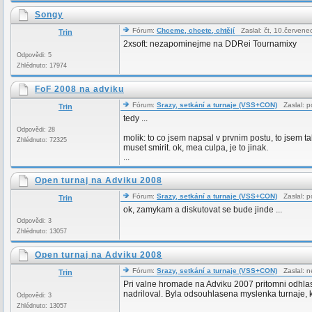
Songy
Fórum:
Chceme, chcete, chtějí
Zaslal: čt, 10.červen
Trin
2xsoft: nezapominejme na DDRei Tournamixy
Odpovědi: 5
Zhlédnuto: 17974
FoF 2008 na adviku
Fórum:
Srazy, setkání a turnaje (VSS+CON)
Zaslal: p
Trin
tedy ...
Odpovědi: 28
molik: to co jsem napsal v prvnim postu, to jsem ta
Zhlédnuto: 72325
muset smirit. ok, mea culpa, je to jinak.
...
Open turnaj na Adviku 2008
Fórum:
Srazy, setkání a turnaje (VSS+CON)
Zaslal: p
Trin
ok, zamykam a diskutovat se bude jinde ...
Odpovědi: 3
Zhlédnuto: 13057
Open turnaj na Adviku 2008
Fórum:
Srazy, setkání a turnaje (VSS+CON)
Zaslal: n
Trin
Pri valne hromade na Adviku 2007 pritomni odhlasova
nadriloval. Byla odsouhlasena myslenka turnaje, k
Odpovědi: 3
Zhlédnuto: 13057