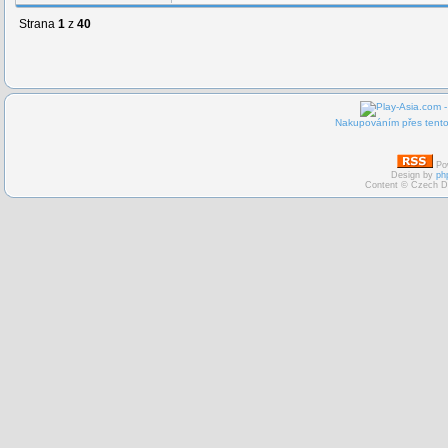
Strana
1
z
40
Nakupováním přes tento 
Po
Design by
ph
Content © Czech D