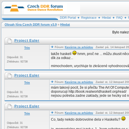
DDR Portal
Registrace
Hledat
FAQ
Obsah fóra Czech DDR forum v3.9
»
Hledat
Bylo nalez
Project Euler
Fórum:
Kavárna za arkádou
Zaslal: pá, 14.listopad 
Trin
takže haskell
hmm, proč ne ... můžu zkusit ně
Odpovědi: 31
dík za odkaz...
Zhlédnuto: 92738
mimochodem, urychluje to zkrácené vyhodnocování (t
Project Euler
Fórum:
Kavárna za arkádou
Zaslal: st, 12.listopad 
Trin
mám takový pocit, že si přečtu The Art Of Comput
doporucuji http://book.realworldhaskell.org/read/
Odpovědi: 31
nejsou potreba zadne zaklady, jede se hezky od n
Zhlédnuto: 92738
Project Euler
Fórum:
Kavárna za arkádou
Zaslal: st, 12.listopad 
Trin
Co, tady nekdo dobrovolne dela v Haskellu?
Odpovědi: 31
Zhlédnuto: 92738