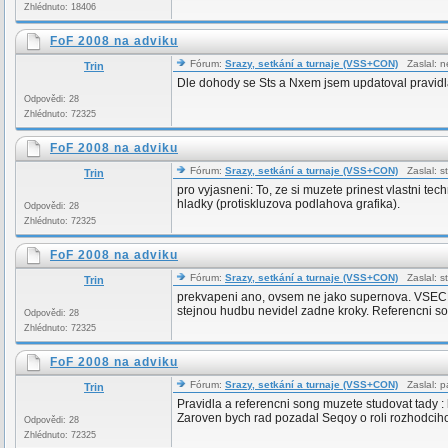
Zhlédnuto: 18406
FoF 2008 na adviku
Fórum:
Srazy, setkání a turnaje (VSS+CON)
Zaslal: n
Trin
Dle dohody se Sts a Nxem jsem updatoval pravidla 
Odpovědi: 28
Zhlédnuto: 72325
FoF 2008 na adviku
Fórum:
Srazy, setkání a turnaje (VSS+CON)
Zaslal: s
Trin
pro vyjasneni: To, ze si muzete prinest vlastni te
hladky (protiskluzova podlahova grafika).
Odpovědi: 28
Zhlédnuto: 72325
FoF 2008 na adviku
Fórum:
Srazy, setkání a turnaje (VSS+CON)
Zaslal: s
Trin
prekvapeni ano, ovsem ne jako supernova. VSECHNY
stejnou hudbu nevidel zadne kroky. Referencni song
Odpovědi: 28
Zhlédnuto: 72325
FoF 2008 na adviku
Fórum:
Srazy, setkání a turnaje (VSS+CON)
Zaslal: p
Trin
Pravidla a referencni song muzete studovat tady : 
Zaroven bych rad pozadal Seqoy o roli rozhodcih
Odpovědi: 28
Zhlédnuto: 72325