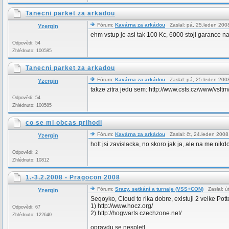
Tanecni parket za arkadou
Fórum:
Kavárna za arkádou
Zaslal: pá, 25.leden 20
Yzergin
ehm vstup je asi tak 100 Kc, 6000 stoji garance na 
Odpovědi: 54
Zhlédnuto: 100585
Tanecni parket za arkadou
Fórum:
Kavárna za arkádou
Zaslal: pá, 25.leden 20
Yzergin
takze zitra jedu sem: http://www.csts.cz/www/v
Odpovědi: 54
Zhlédnuto: 100585
co se mi obcas prihodi
Fórum:
Kavárna za arkádou
Zaslal: čt, 24.leden 200
Yzergin
holt jsi zavislacka, no skoro jak ja, ale na me 
Odpovědi: 2
Zhlédnuto: 10812
1.-3.2.2008 - Pragocon 2008
Fórum:
Srazy, setkání a turnaje (VSS+CON)
Zaslal: ú
Yzergin
Seqoyko, Cloud to rika dobre, existuji 2 velke Pot
1) http://www.hocz.org/
Odpovědi: 67
2) http://hogwarts.czechzone.net/
Zhlédnuto: 122640
opravdu se nespletl...