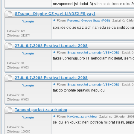
nezapomnel jsi dodat: 3) stihni to do konce roku 
STsung - Dignity CZ yay! LIADZ2 FS yay!
Fórum:
Personal Groove Stats (PGS)
Zaslal: čt, 6.b
Yzergin
spis jde oto ze uz z tech nahledu se da zjistit co j
Odpovědi: 126
Zhlédnuto: 212874
27.6.-6.7.2008 Festival fantazie 2008
Fórum:
Srazy, setkání a turnaje (VSS+CON)
Zaslal: ú
Yzergin
takze upresnuji, pro FF nehodlam nic delat, jsem 
Odpovědi: 30
Zhlédnuto: 64693
27.6.-6.7.2008 Festival fantazie 2008
Fórum:
Srazy, setkání a turnaje (VSS+CON)
Zaslal: ú
Yzergin
tak do tohohle opravdu nepujdu
Odpovědi: 30
Zhlédnuto: 64693
Tanecni parket za arkadou
Fórum:
Kavárna za arkádou
Zaslal: so, 26.leden 200
Yzergin
se jdu jen koukat, neni potreba mi prat stesti, pr
Odpovědi: 54
Zhlédnuto: 100585