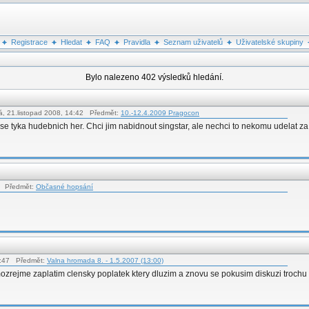
Registrace
Hledat
FAQ
Pravidla
Seznam uživatelů
Uživatelské skupiny
Bylo nalezeno 402 výsledků hledání.
á, 21.listopad 2008, 14:42 Předmět:
10.-12.4.2009 Pragocon
 se tyka hudebnich her. Chci jim nabidnout singstar, ale nechci to nekomu udelat za
04 Předmět:
Občasné hopsání
3:47 Předmět:
Valna hromada 8. - 1.5.2007 (13:00)
samozrejme zaplatim clensky poplatek ktery dluzim a znovu se pokusim diskuzi troc