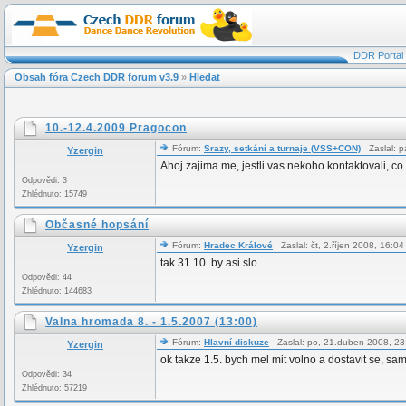
DDR Portal
Obsah fóra Czech DDR forum v3.9
»
Hledat
10.-12.4.2009 Pragocon
Fórum:
Srazy, setkání a turnaje (VSS+CON)
Zaslal: p
Yzergin
Ahoj zajima me, jestli vas nekoho kontaktovali, co
Odpovědi: 3
Zhlédnuto: 15749
Občasné hopsání
Fórum:
Hradec Králové
Zaslal: čt, 2.říjen 2008, 16:
Yzergin
tak 31.10. by asi slo...
Odpovědi: 44
Zhlédnuto: 144683
Valna hromada 8. - 1.5.2007 (13:00)
Fórum:
Hlavní diskuze
Zaslal: po, 21.duben 2008, 2
Yzergin
ok takze 1.5. bych mel mit volno a dostavit se, 
Odpovědi: 34
Zhlédnuto: 57219