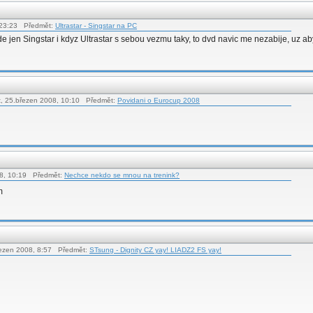
, 23:23 Předmět:
Ultrastar - Singstar na PC
de jen Singstar i kdyz Ultrastar s sebou vezmu taky, to dvd navic me nezabije, uz 
t, 25.březen 2008, 10:10 Předmět:
Povidani o Eurocup 2008
08, 10:19 Předmět:
Nechce nekdo se mnou na trenink?
m
řezen 2008, 8:57 Předmět:
STsung - Dignity CZ yay! LIADZ2 FS yay!