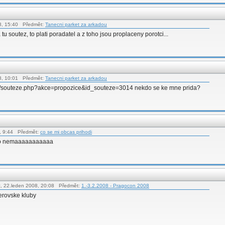
08, 15:40 Předmět:
Tanecni parket za arkadou
tu soutez, to plati poradatel a z toho jsou proplaceny porotci...
08, 10:01 Předmět:
Tanecni parket za arkadou
sltm/souteze.php?akce=propozice&id_souteze=3014 nekdo se ke mne prida?
8, 9:44 Předmět:
co se mi obcas prihodi
nikdo nemaaaaaaaaaaa
t, 22.leden 2008, 20:08 Předmět:
1.-3.2.2008 - Pragocon 2008
terovske kluby