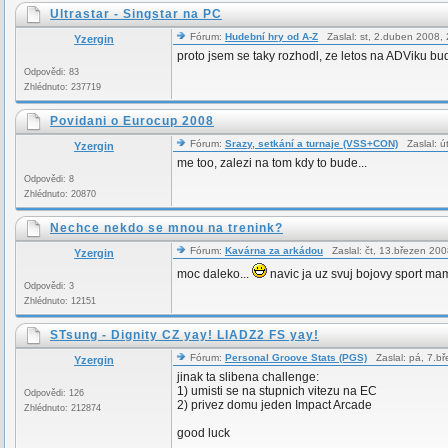
Ultrastar - Singstar na PC
Fórum:
Hudební hry od A-Z
Zaslal: st, 2.duben 2008
Yzergin
proto jsem se taky rozhodl, ze letos na ADViku bu
Odpovědi: 83
Zhlédnuto: 237719
Povidani o Eurocup 2008
Fórum:
Srazy, setkání a turnaje (VSS+CON)
Zaslal: ú
Yzergin
me too, zalezi na tom kdy to bude...
Odpovědi: 8
Zhlédnuto: 20870
Nechce nekdo se mnou na trenink?
Fórum:
Kavárna za arkádou
Zaslal: čt, 13.březen 20
Yzergin
moc daleko...
navic ja uz svuj bojovy sport ma
Odpovědi: 3
Zhlédnuto: 12151
STsung - Dignity CZ yay! LIADZ2 FS yay!
Fórum:
Personal Groove Stats (PGS)
Zaslal: pá, 7.b
Yzergin
jinak ta slibena challenge:
1) umisti se na stupnich vitezu na EC
Odpovědi: 126
2) privez domu jeden Impact Arcade
Zhlédnuto: 212874
good luck