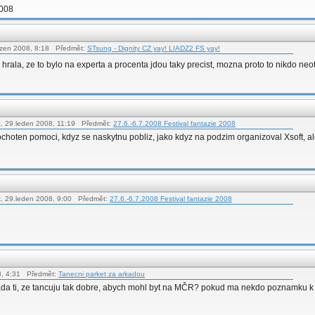
2008
řezen 2008, 8:18 Předmět:
STsung - Dignity CZ yay! LIADZ2 FS yay!
si hrala, ze to bylo na experta a procenta jdou taky precist, mozna proto to nikdo neo
t, 29.leden 2008, 11:19 Předmět:
27.6.-6.7.2008 Festival fantazie 2008
ochoten pomoci, kdyz se naskytnu pobliz, jako kdyz na podzim organizoval Xsoft, al
t, 29.leden 2008, 9:00 Předmět:
27.6.-6.7.2008 Festival fantazie 2008
8, 4:31 Předmět:
Tanecni parket za arkadou
ipada ti, ze tancuju tak dobre, abych mohl byt na MČR? pokud ma nekdo poznamku k ca