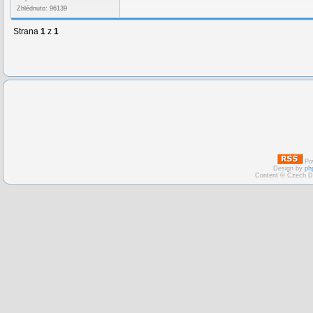
Zhlédnuto: 96139
Strana
1
z
1
Po
Design by
ph
Content © Czech D