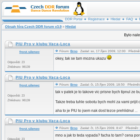
DDR Portal
Registrace
Hledat
FAQ
Obsah fóra Czech DDR forum v3.9
»
Hledat
Bylo nale
PIU Pro v klubu Vaca-Loca
Fórum:
Brno
Zaslal: so, 17.říjen 2009, 12:00 Předmě
frost.silenec
okey, tak se tam mozna ukazu
Odpovědi: 23
Zhlédnuto: 96139
PIU Pro v klubu Vaca-Loca
Fórum:
Brno
Zaslal: čt, 15.říjen 2009, 18:50 Předmět
frost.silenec
tak v patek je to takove vic prisne bych tipnul ze
Odpovědi: 23
Zhlédnuto: 96139
Takze treba tuhle sobotu bych mohl za vami prijit
aha to je PIU to jsem nak dost tezce prehlidnul ...
PIU Pro v klubu Vaca-Loca
Fórum:
Brno
Zaslal: čt, 15.říjen 2009, 8:47 Předmět:
frost.silenec
mno a jak to teda vypada? facha to tam? cena por
Odpovědi: 23