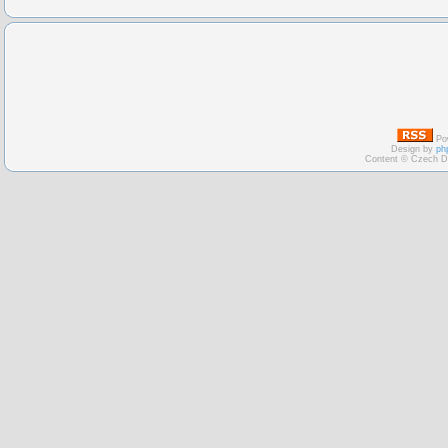
Po
Design by
ph
Content © Czech D