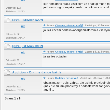
kus som dnes hral a zistil som ze beat up mode mi
jednom songu), nejaky newb ma dokonca obvinil z
Odpovědi: 132
Zhlédnuto: 211463
[80%] BEMANICON
Fórum:
Chceme, chcete, chtějí
Zaslal: po, 30.červen
ulo
ja tiez chcem podakovat organizatorom a vsetkym
Odpovědi: 82
Zhlédnuto: 175417
[80%] BEMANICON
Fórum:
Chceme, chcete, chtějí
Zaslal: pá, 27.červen
ulo
ja sa tiez objavim
Odpovědi: 82
Zhlédnuto: 175417
Audition - On-line dance battle
Fórum:
Hudební hry od A-Z
Zaslal: pá, 20.červen 200
ulo
obcas mozem dojst zahrat, ale asi nic pravidelnej
(inak nie su tam problemy s nedostatkom songov? l
Odpovědi: 132
auditi ...
Zhlédnuto: 211463
Strana
1
z
8