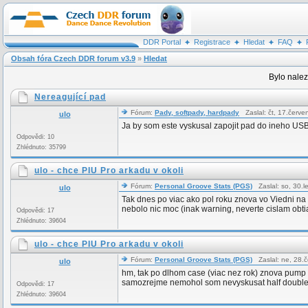
DDR Portal
Registrace
Hledat
FAQ
Obsah fóra Czech DDR forum v3.9
»
Hledat
Bylo nalez
Nereagující pad
Fórum:
Pady, softpady, hardpady
Zaslal: čt, 17.červ
ulo
Ja by som este vyskusal zapojit pad do ineho USB
Odpovědi: 10
Zhlédnuto: 35799
ulo - chce PIU Pro arkadu v okoli
Fórum:
Personal Groove Stats (PGS)
Zaslal: so, 30.
ulo
Tak dnes po viac ako pol roku znova vo Viedni na 
nebolo nic moc (inak warning, neverte cislam obtia
Odpovědi: 17
Zhlédnuto: 39604
ulo - chce PIU Pro arkadu v okoli
Fórum:
Personal Groove Stats (PGS)
Zaslal: ne, 28.
ulo
hm, tak po dlhom case (viac nez rok) znova pump 
samozrejme nemohol som nevyskusat half double a zi
Odpovědi: 17
Zhlédnuto: 39604