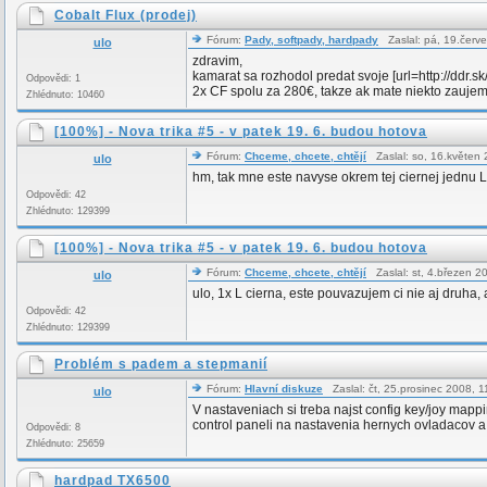
Cobalt Flux (prodej)
Fórum:
Pady, softpady, hardpady
Zaslal: pá, 19.červ
ulo
zdravim,
kamarat sa rozhodol predat svoje [url=http://ddr.sk
Odpovědi: 1
2x CF spolu za 280€, takze ak mate niekto zaujem, 
Zhlédnuto: 10460
[100%] - Nova trika #5 - v patek 19. 6. budou hotova
Fórum:
Chceme, chcete, chtějí
Zaslal: so, 16.květen
ulo
hm, tak mne este navyse okrem tej ciernej jednu L
Odpovědi: 42
Zhlédnuto: 129399
[100%] - Nova trika #5 - v patek 19. 6. budou hotova
Fórum:
Chceme, chcete, chtějí
Zaslal: st, 4.březen 
ulo
ulo, 1x L cierna, este pouvazujem ci nie aj druha,
Odpovědi: 42
Zhlédnuto: 129399
Problém s padem a stepmanií
Fórum:
Hlavní diskuze
Zaslal: čt, 25.prosinec 2008,
ulo
V nastaveniach si treba najst config key/joy mappi
control paneli na nastavenia hernych ovladacov a o
Odpovědi: 8
Zhlédnuto: 25659
hardpad TX6500