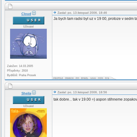
Zaslal: po, 13.listopad 2006, 18:46
Cloud
Ja bych tam radsi byl uz v 19 00, protoze v sedm t
Uživatel
Založen: 14.03.2005
Příspěvky: 2916
Bydliště: Praha Prosek
Zaslal: po, 13.listopad 2006, 18:56
Sheila
tak dobre... tak v 19.00 =) aspon stihneme zopako
Uživatel