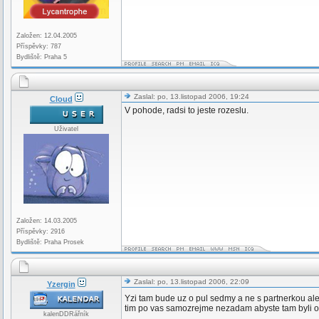
Založen: 12.04.2005
Příspěvky: 787
Bydliště: Praha 5
Zaslal: po, 13.listopad 2006, 19:24
Cloud
V pohode, radsi to jeste rozeslu.
Uživatel
Založen: 14.03.2005
Příspěvky: 2916
Bydliště: Praha Prosek
Zaslal: po, 13.listopad 2006, 22:09
Yzergin
Yzi tam bude uz o pul sedmy a ne s partnerkou ale
tim po vas samozrejme nezadam abyste tam byli o p
kalenDDRářník