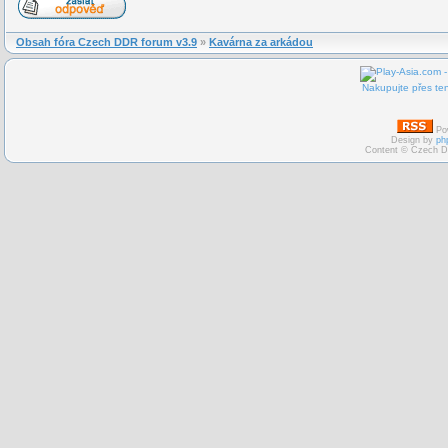
Obsah fóra Czech DDR forum v3.9
»
Kavárna za arkádou
Nakupujte přes ten
Po
Design by
ph
Content © Czech D