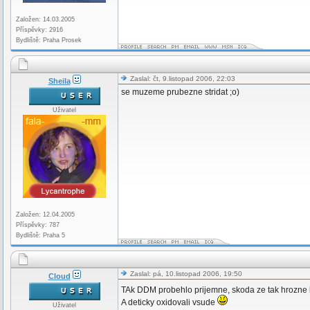
Založen: 14.03.2005
Příspěvky: 2916
Bydliště: Praha Prosek
Zaslal: čt, 9.listopad 2006, 22:03
Sheila
se muzeme prubezne stridat ;o)
Uživatel
Založen: 12.04.2005
Příspěvky: 787
Bydliště: Praha 5
Zaslal: pá, 10.listopad 2006, 19:50
Cloud
TAk DDM probehlo prijemne, skoda ze tak hrozne 
A deticky oxidovali vsude
Uživatel