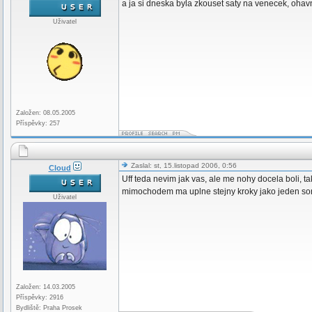
a ja si dneska byla zkouset saty na venecek, ohavn
Uživatel
Založen: 08.05.2005
Příspěvky: 257
Zaslal: st, 15.listopad 2006, 0:56
Cloud
Uff teda nevim jak vas, ale me nohy docela boli, ta
mimochodem ma uplne stejny kroky jako jeden s
Uživatel
Založen: 14.03.2005
Příspěvky: 2916
Bydliště: Praha Prosek