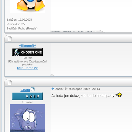
Založen: 16.09.2005
Příspěvky: 827
Bydliště: Praha (Roztyly)
^RimmeR^
Bot fora
Uživatelé tohoto fóra doporučují
produkty
rare-items.cz
Zaslal: čt, 9.listopad 2006, 20:44
Cloud
Ja teda jen dotaz, kdo bude hlidat pady ?
Uživatel