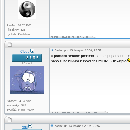
Založen: 09.07.2006
Příspěvky: 423
Bydliště: Pardubice
Zaslal: po, 13.listopad 2006, 22:51
Cloud
V poradku nebude problem. Jenom pripomenu.--> Kdo
nebo si ho budete kupovat na mustku v ticketpro
Uživatel
Založen: 14.03.2005
Příspěvky: 2916
Bydliště: Praha Prosek
Zaslal: út, 14.listopad 2006, 20:52
will