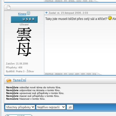
Zaslal: st, 15.listopad 2006, 2:03
Kirara
Taky jste museli běžet přes celý sál a křičet?
Ale
Uživatel
Založen: 21.08.2006
Příspěvky: 406
Bydliště: Praha 3 - Žižkov
Taneční
Nemůžete
odesílat nové téma do tohoto fóra.
Nemůžete
odpovídat na témata v tomto fóru.
Nemůžete
upravovat své příspěvky v tomto fóru.
Nemůžete
mazat své příspěvky v tomto fóru.
Nemůžete
hlasovat v tomto fóru.