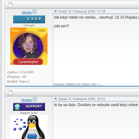
Zaslal: čt, 9.listopad 2006, 17:18
Sheila
tak kdyz nikdo nic nerika... navrhuji: 15.15 Rajska
Uživatel
jste pro?
Založen: 12.04.2005
Příspěvky: 787
Bydliště: Praha 5
Zaslal: čt, 9.listopad 2006, 19:51
Sniper
to by se dalo. Doufam ze nebude vadit kdyz obl
Support team