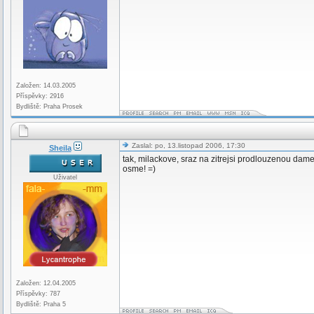
Založen: 14.03.2005
Příspěvky: 2916
Bydliště: Praha Prosek
Zaslal: po, 13.listopad 2006, 17:30
Sheila
tak, milackove, sraz na zitrejsi prodlouzenou dam
osme! =)
Uživatel
Založen: 12.04.2005
Příspěvky: 787
Bydliště: Praha 5