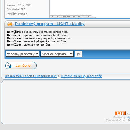
Založen: 12.04.2005
Příspěvky: 787
Bydliště: Praha 5
Tréninkový program - LIGHT skladby
Nemůžete
odesílat nové téma do tohoto fóra.
Nemůžete
odpovídat na témata v tomto fóru.
Nemůžete
upravovat své příspěvky v tomto fóru.
Nemůžete
mazat své příspěvky v tomto fóru.
Nemůžete
hlasovat v tomto fóru.
Obsah fóra Czech DDR forum v3.9
»
Turnaje, tréninky a soutěže
Po
Design by
ph
Content © Czech D