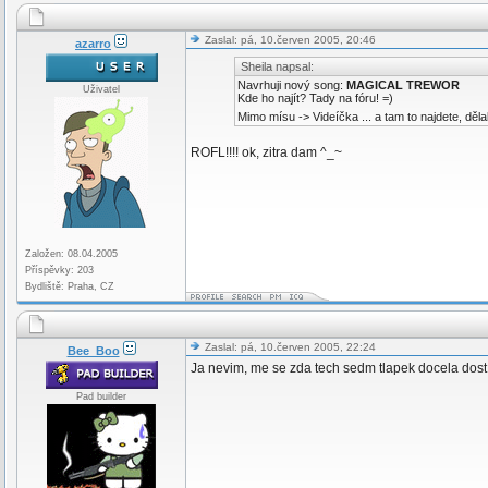
Zaslal: pá, 10.červen 2005, 20:46
azarro
Sheila napsal:
Navrhuji nový song:
MAGICAL TREWOR
Uživatel
Kde ho najít? Tady na fóru! =)
Mimo mísu -> Videíčka ... a tam to najdete, děla
ROFL!!!! ok, zitra dam ^_~
Založen: 08.04.2005
Příspěvky: 203
Bydliště: Praha, CZ
Zaslal: pá, 10.červen 2005, 22:24
Bee_Boo
Ja nevim, me se zda tech sedm tlapek docela dost 
Pad builder