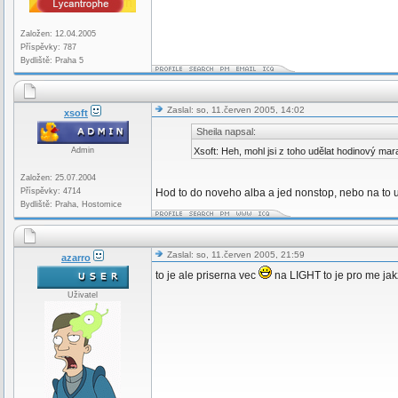
Založen: 12.04.2005
Příspěvky: 787
Bydliště: Praha 5
Zaslal: so, 11.červen 2005, 14:02
xsoft
Sheila napsal:
Admin
Xsoft: Heh, mohl jsi z toho udělat hodinový mara
Založen: 25.07.2004
Příspěvky: 4714
Hod to do noveho alba a jed nonstop, nebo na to 
Bydliště: Praha, Hostomice
Zaslal: so, 11.červen 2005, 21:59
azarro
to je ale priserna vec
na LIGHT to je pro me jakz 
Uživatel