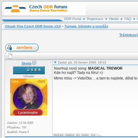
DDR Portal
Registrace
Hledat
FAQ
Obsah fóra Czech DDR forum v3.9
»
Turnaje, tréninky a soutěže
Tréninkový
Zaslal: pá, 10.červen 2005, 18:42
Sheila
Navrhuji nový song:
MAGICAL TREWOR
Kde ho najít? Tady na fóru! =)
Uživatel
Mimo mísu -> Videíčka ... a tam to najdete, dělal to
Založen: 12.04.2005
Příspěvky: 787
Bydliště: Praha 5