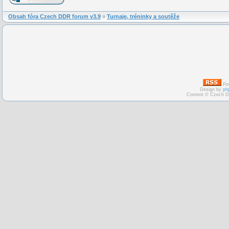
Obsah fóra Czech DDR forum v3.9
»
Turnaje, tréninky a soutěže
Po
Design by
ph
Content © Czech D