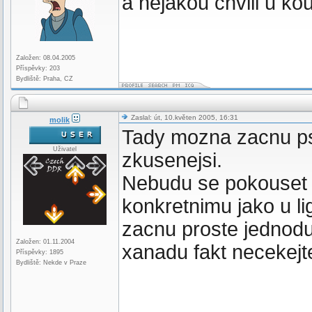
a nejakou chvili u k
Založen: 08.04.2005
Příspěvky: 203
Bydliště: Praha, CZ
Zaslal: út, 10.květen 2005, 16:31
molik
Tady mozna zacnu psa
Uživatel
zkusenejsi.
Nebudu se pokouset 
konkretnimu jako u l
zacnu proste jednodu
Založen: 01.11.2004
xanadu fakt necekej
Příspěvky: 1895
Bydliště: Nekde v Praze