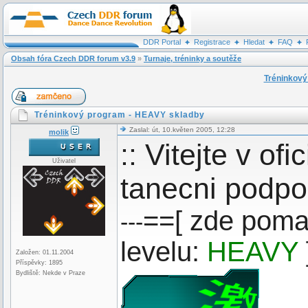
DDR Portal
Registrace
Hledat
FAQ
Obsah fóra Czech DDR forum v3.9
»
Turnaje, tréninky a soutěže
Tréninkový
Tréninkový program - HEAVY skladby
Zaslal: út, 10.květen 2005, 12:28
molik
:: Vitejte v o
Uživatel
tanecni podpor
==[ zde pom
---
levelu:
HEAVY
Založen: 01.11.2004
Příspěvky: 1895
Bydliště: Nekde v Praze