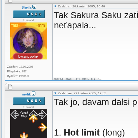
Zaslal: čt, 26.květen 2005, 16:46
Sheila
Tak Sakura Saku zatím
Uživatel
neťapala...
Založen: 12.04.2005
Příspěvky: 787
Bydliště: Praha 5
Zaslal: ne, 29.květen 2005, 19:53
molik
Tak jo, davam dalsi p
Uživatel
1.
Hot limit
(long)