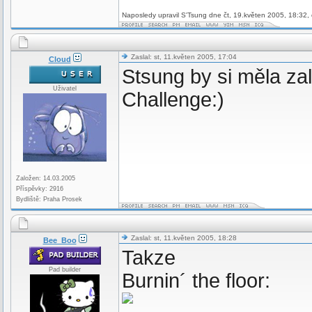
Naposledy upravil S'Tsung dne čt, 19.květen 2005, 18:32, 
Zaslal: st, 11.květen 2005, 17:04
Cloud
Stsung by si měla zal
Uživatel
Challenge:)
Založen: 14.03.2005
Příspěvky: 2916
Bydliště: Praha Prosek
Zaslal: st, 11.květen 2005, 18:28
Bee_Boo
Takze
Pad builder
Burnin´ the floor: