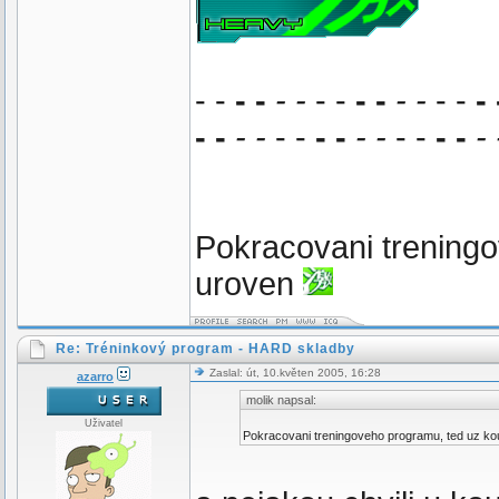
- -
- -
- -
- -
- -
- -
- -
- 
- -
- -
- -
- -
- -
- -
- -
-
Pokracovani treningo
uroven
Re: Tréninkový program - HARD skladby
Zaslal: út, 10.květen 2005, 16:28
azarro
molik napsal:
Uživatel
Pokracovani treningoveho programu, ted uz ko