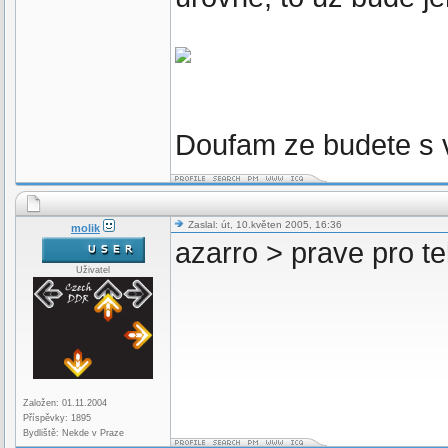
Doufam ze budete s 
Zaslal: út, 10.květen 2005, 16:36
molik
azarro > prave pro te
Uživatel
Založen: 01.11.2004
Příspěvky: 1895
Bydliště: Nekde v Praze