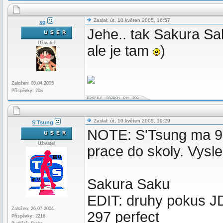
Zaslal: út, 10.květen 2005, 16:57
xg
Jehe.. tak Sakura S
Uživatel
ale je tam
)
Založen: 08.04.2005
Příspěvky: 208
Zaslal: út, 10.květen 2005, 19:29
S'Tsung
NOTE: S'Tsung ma 95
Uživatel
prace do skoly. Vysle
Sakura Saku
EDIT: druhy pokus J
Založen: 26.07.2004
297 perfect
Příspěvky: 2218