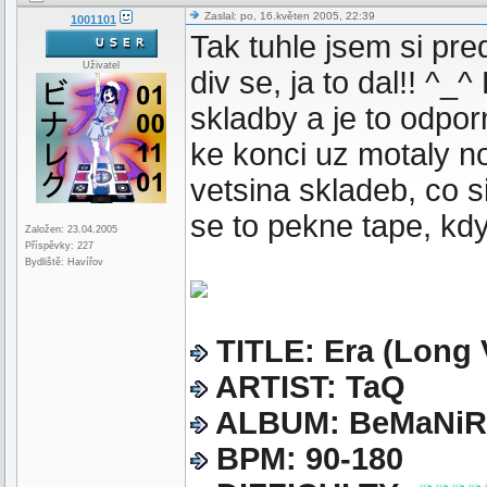
Zaslal: po, 16.květen 2005, 22:39
1001101
Tak tuhle jsem si pred
Uživatel
div se, ja to dal!! ^_
skladby a je to odpo
ke konci uz motaly no
vetsina skladeb, co s
se to pekne tape, kd
Založen: 23.04.2005
Příspěvky: 227
Bydliště: Havířov
TITLE: Era (Long 
ARTIST: TaQ
ALBUM: BeMaNiRul
BPM: 90-180