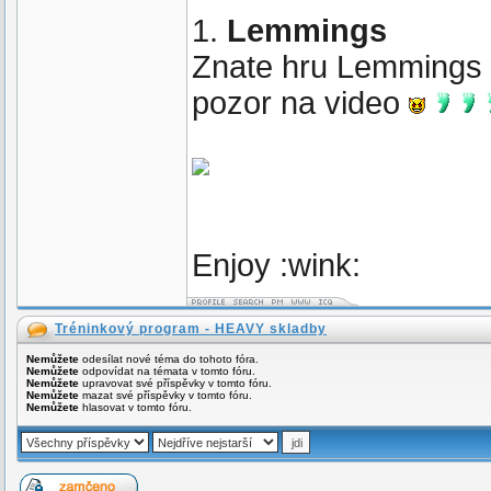
1.
Lemmings
Znate hru Lemmings ?
pozor na video
Enjoy :wink:
Tréninkový program - HEAVY skladby
Nemůžete
odesílat nové téma do tohoto fóra.
Nemůžete
odpovídat na témata v tomto fóru.
Nemůžete
upravovat své příspěvky v tomto fóru.
Nemůžete
mazat své příspěvky v tomto fóru.
Nemůžete
hlasovat v tomto fóru.