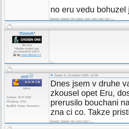
no eru vedu bohuzel je
^RimmeR^
Bot fora
Hledáte kvalitní pad
pro opravdové hráče?
Je tu
rare-items.cz
Zaslal: čt, 19.květen 2005, 23:39
xsoft
Dnes jsem v druhe va
Admin
zkousel opet Eru, do
Založen: 25.07.2004
prerusilo bouchani na
Příspěvky: 4714
Bydliště: Praha, Hostomice
zna ci co. Takze prist