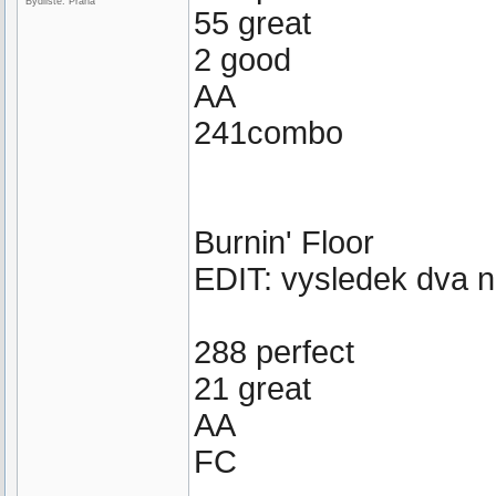
Bydliště: Praha
55 great
2 good
AA
241combo
Burnin' Floor
EDIT: vysledek dva 
288 perfect
21 great
AA
FC