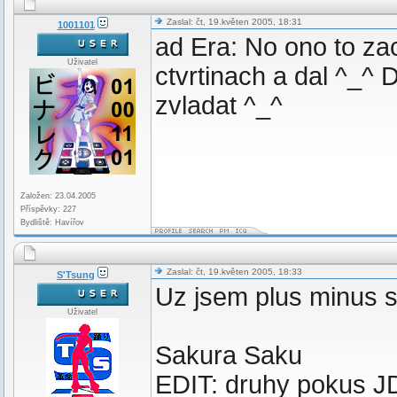
Zaslal: čt, 19.květen 2005, 18:31
1001101
ad Era: No ono to za
Uživatel
ctvrtinach a dal ^_^
zvladat ^_^
Založen: 23.04.2005
Příspěvky: 227
Bydliště: Havířov
Zaslal: čt, 19.květen 2005, 18:33
S'Tsung
Uz jsem plus minus s
Uživatel
Sakura Saku
EDIT: druhy pokus J