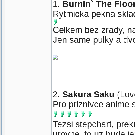
1.
Burnin` The Floo
Rytmicka pekna skladb
Celkem bez zrady, na
Jen same pulky a dvo
2.
Sakura Saku
(Lov
Pro priznivce anime 
Tezsi stepchart, prek
urovne, to uz bude j