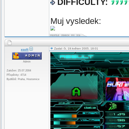
DIFFICULTY:
Muj vysledek:
Zaslal: čt, 19.květen 2005, 18:01
xsoft
Admin
Založen: 25.07.2004
Příspěvky: 4714
Bydliště: Praha, Hostomice