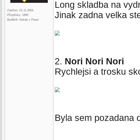
Long skladba na vydrz
Založen: 01.11.2004
Jinak zadna velka st
Příspěvky: 1895
Bydliště: Nekde v Praze
2.
Nori Nori Nori
Rychlejsi a trosku sk
Byla sem pozadana da