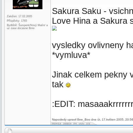
Sakura Saku - vsichni
Založen: 17.02.2005
Love Hina a Sakura s
Příspěvky: 1765
Bydliště: Šumperk/Nový Malín/ a
uz zase docasne Brno
vysledky ovlivneny h
*vymluva*
Jinak celkem pekny vyb
tak
:EDIT: masaaakrrrrrr
Naposledy upravil Bee_Boo dne út, 17.květen 2005, 20:56,