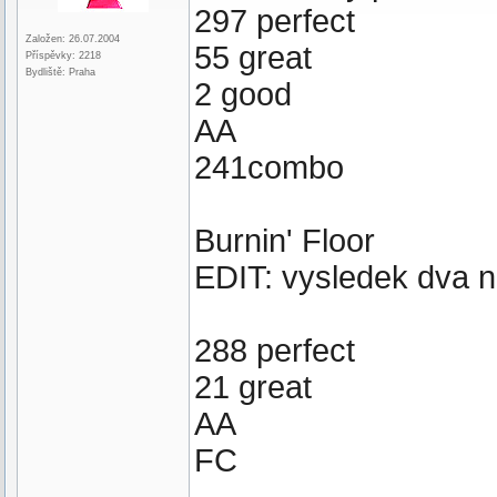
297 perfect
Založen: 26.07.2004
55 great
Příspěvky: 2218
Bydliště: Praha
2 good
AA
241combo
Burnin' Floor
EDIT: vysledek dva 
288 perfect
21 great
AA
FC