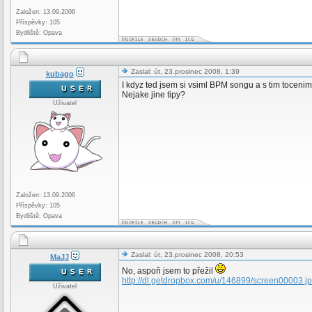
Založen: 13.09.2006
Příspěvky: 105
Bydliště: Opava
Zaslal: út, 23.prosinec 2008, 1:39
kubago
I kdyz ted jsem si vsiml BPM songu a s tim tocenim 
Nejake jine tipy?
Uživatel
Založen: 13.09.2006
Příspěvky: 105
Bydliště: Opava
Zaslal: út, 23.prosinec 2008, 20:53
MaJJ
No, aspoň jsem to přežil
http://dl.getdropbox.com/u/146899/screen00003.j
Uživatel