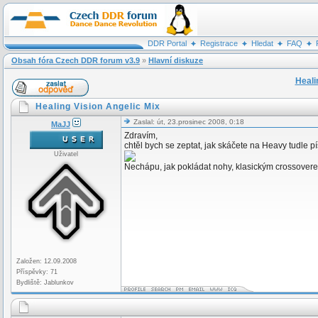
DDR Portal
Registrace
Hledat
FAQ
Obsah fóra Czech DDR forum v3.9
»
Hlavní diskuze
Heali
Healing Vision Angelic Mix
Zaslal: út, 23.prosinec 2008, 0:18
MaJJ
Zdravím,
chtěl bych se zeptat, jak skáčete na Heavy tudle pí
Uživatel
Nechápu, jak pokládat nohy, klasickým crossovere
Založen: 12.09.2008
Příspěvky: 71
Bydliště: Jablunkov