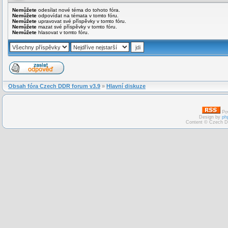
Nemůžete
odesílat nové téma do tohoto fóra.
Nemůžete
odpovídat na témata v tomto fóru.
Nemůžete
upravovat své příspěvky v tomto fóru.
Nemůžete
mazat své příspěvky v tomto fóru.
Nemůžete
hlasovat v tomto fóru.
Obsah fóra Czech DDR forum v3.9
»
Hlavní diskuze
Po
Design by
ph
Content © Czech D