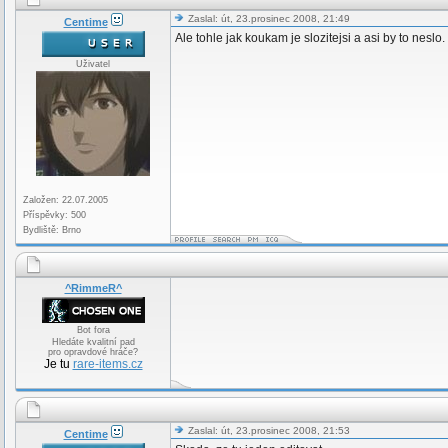
Zaslal: út, 23.prosinec 2008, 21:49
Centime
Ale tohle jak koukam je slozitejsi a asi by to neslo.
Uživatel
Založen: 22.07.2005
Příspěvky: 500
Bydliště: Brno
^RimmeR^
Bot fora
Hledáte kvalitní pad
pro opravdové hráče?
Je tu
rare-items.cz
Zaslal: út, 23.prosinec 2008, 21:53
Centime