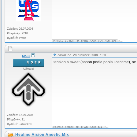
Založen: 26.07.2004
Příspěvky: 2218
Bydliště: Praha
Zaslal: ne, 28.prosinec 2008, 5:26
MaJJ
tension a sweet (aspon podle popisu centime), ne 
Uživatel
Založen: 12.09.2008
Příspěvky: 71
Bydliště: Jablunkov
Healing Vision Angelic Mix