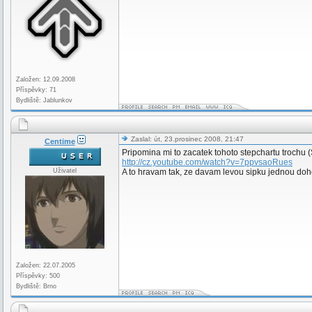
Založen: 12.09.2008
Příspěvky: 71
Bydliště: Jablunkov
Zaslal: út, 23.prosinec 2008, 21:47
Centime
Pripomina mi to zacatek tohoto stepchartu trochu 
http://cz.youtube.com/watch?v=7ppvsaoRues
Uživatel
A to hravam tak, ze davam levou sipku jednou doh
Založen: 22.07.2005
Příspěvky: 500
Bydliště: Brno