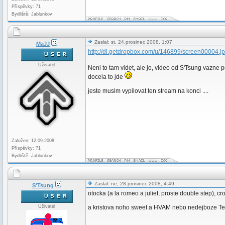
Příspěvky: 71
Bydliště: Jablunkov
Zaslal: st, 24.prosinec 2008, 1:07
MaJJ
http://dl.getdropbox.com/u/146899/screen00004.j
Uživatel
Neni to tam videt, ale jo, video od S'Tsung vazne
docela to jde
jeste musim vypilovat ten stream na konci ....
Založen: 12.09.2008
Příspěvky: 71
Bydliště: Jablunkov
Zaslal: ne, 28.prosinec 2008, 4:49
S'Tsung
otocka (a la romeo a juliet, proste double step), cr
Uživatel
a kristova noho sweet a HVAM nebo nedejboze Ten