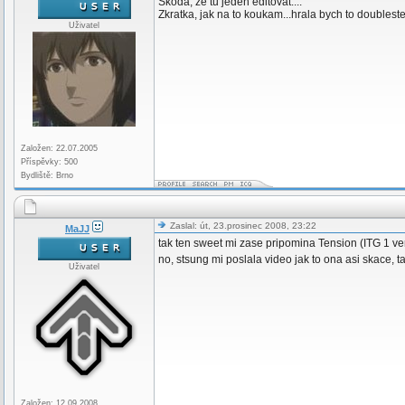
Skoda, ze tu jeden editovat....
Zkratka, jak na to koukam...hrala bych to doublest
Uživatel
Založen: 22.07.2005
Příspěvky: 500
Bydliště: Brno
Zaslal: út, 23.prosinec 2008, 23:22
MaJJ
tak ten sweet mi zase pripomina Tension (ITG 1 verz
no, stsung mi poslala video jak to ona asi skace,
Uživatel
Založen: 12.09.2008