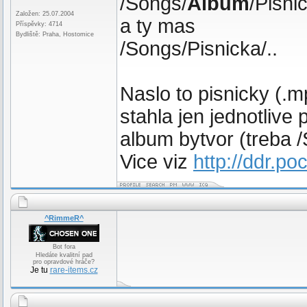
/Songs/
Album
/Pisnic
Založen: 25.07.2004
a ty mas
Příspěvky: 4714
Bydliště: Praha, Hostomice
/Songs/Pisnicka/..
Naslo to pisnicky (.mp
stahla jen jednotlive 
album bytvor (treba 
Vice viz
http://ddr.po
^RimmeR^
Bot fora
Hledáte kvalitní pad
pro opravdové hráče?
Je tu
rare-items.cz