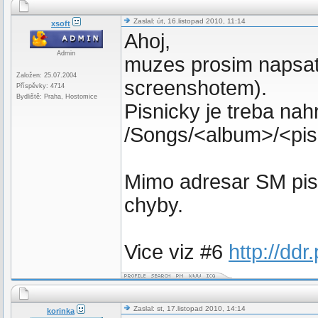
Zaslal: út, 16.listopad 2010, 11:14
xsoft
Ahoj,
Admin
muzes prosim napsat 
Založen: 25.07.2004
screenshotem).
Příspěvky: 4714
Bydliště: Praha, Hostomice
Pisnicky je treba nah
/Songs/<album>/<pis
Mimo adresar SM pisn
chyby.
Vice viz #6
http://dd
Zaslal: st, 17.listopad 2010, 14:14
korinka