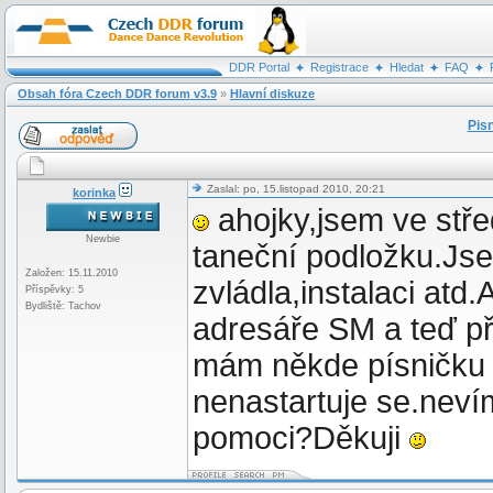
DDR Portal
Registrace
Hledat
FAQ
Obsah fóra Czech DDR forum v3.9
»
Hlavní diskuze
Pis
Zaslal: po, 15.listopad 2010, 20:21
korinka
ahojky,jsem ve stře
Newbie
taneční podložku.Jse
Založen: 15.11.2010
zvládla,instalaci atd
Příspěvky: 5
Bydliště: Tachov
adresáře SM a teď př
mám někde písničku
nenastartuje se.neví
pomoci?Děkuji