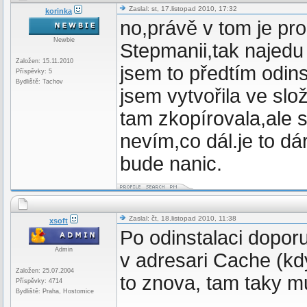
Zaslal: st, 17.listopad 2010, 17:32
korinka
no,právě v tom je pr
Newbie
Stepmanii,tak najedu 
Založen: 15.11.2010
jsem to předtím odin
Příspěvky: 5
Bydliště: Tachov
jsem vytvořila ve sl
tam zkopírovala,ale s
nevím,co dál.je to dá
bude nanic.
Zaslal: čt, 18.listopad 2010, 11:38
xsoft
Po odinstalaci dopor
Admin
v adresari Cache (k
Založen: 25.07.2004
to znova, tam taky m
Příspěvky: 4714
Bydliště: Praha, Hostomice