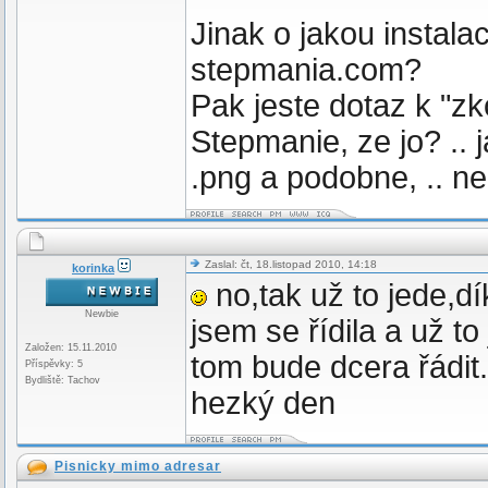
Jinak o jakou instala
stepmania.com?
Pak jeste dotaz k "zko
Stepmanie, ze jo? ..
.png a podobne, .. n
Zaslal: čt, 18.listopad 2010, 14:18
korinka
no,tak už to jede,d
Newbie
jsem se řídila a už t
Založen: 15.11.2010
tom bude dcera řádit.
Příspěvky: 5
Bydliště: Tachov
hezký den
Pisnicky mimo adresar