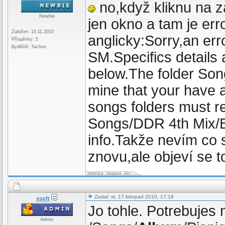
no,když kliknu na z
Newbie
jen okno a tam je er
Založen: 15.11.2010
anglicky:Sorry,an err
Příspěvky: 5
Bydliště: Tachov
SM.Specifics details
below.The folder Son
mine that your have a
songs folders must re
Songs/DDR 4th Mix/
info.Takže nevím co 
znovu,ale objeví se t
Zaslal: st, 17.listopad 2010, 17:18
xsoft
Jo tohle. Potrebujes m
Admin