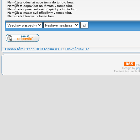
Nemůžete
odesílat nové téma do tohoto fóra.
Nemůžete
odpovídat na témata v tomto fóru.
Nemůžete
upravovat své příspěvky v tomto fóru.
Nemůžete
mazat své příspěvky v tomto fóru.
Nemůžete
hlasovat v tomto fóru.
Obsah fóra Czech DDR forum v3.9
»
Hlavní diskuze
Po
Design by
ph
Content © Czech D