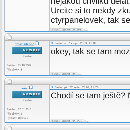
nejakou chvilku delat 
Urcite si to nekdy z
ctyrpanelovek, tak se
Zaslal: so, 17.říjen 2009, 12:00
frost.silenec
okey, tak se tam mo
Newbie
Založen: 15.10.2009
Příspěvky: 3
Zaslal: pá, 22.leden 2010, 12:28
wiwi
Chodí se tam ještě? 
Newbie
Založen: 22.01.2010
Příspěvky: 2
Bydliště: Olomouc