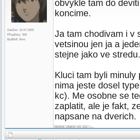
obvykle tam do deviti
koncime.
Založen: 22.07.2005
Ja tam chodivam i v s
Příspěvky: 500
Bydliště: Brno
vetsinou jen ja a jed
stejne jako ve stredu
Kluci tam byli minuly
nima jeste dosel type
kc). Me osobne se ted
zaplatit, ale je fakt,
napsane na dverich.