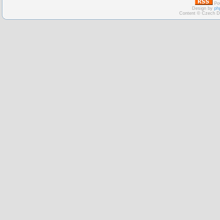
Po
Design by
ph
Content © Czech D