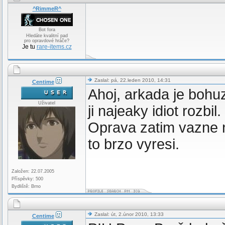
^RimmeR^
Bot fora
Hledáte kvalitní pad
pro opravdové hráče?
Je tu
rare-items.cz
Zaslal: pá, 22.leden 2010, 14:31
Centime
Ahoj, arkada je boh
Uživatel
ji najeaky idiot rozbi
Oprava zatim vazne n
to brzo vyresi.
Založen: 22.07.2005
Příspěvky: 500
Bydliště: Brno
Zaslal: út, 2.únor 2010, 13:33
Centime