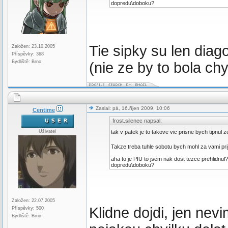
dopredu\doboku?
Tie sipky su len diago
Založen: 23.10.2005
Příspěvky: 368
Bydliště: Brno
(nie ze by to bola chy
Zaslal: pá, 16.říjen 2009, 10:06
Centime
frost.silenec napsal:
Uživatel
tak v patek je to takove vic prisne bych tipnul
Takze treba tuhle sobotu bych mohl za vami pri
aha to je PIU to jsem nak dost tezce prehlidnu
dopredu\doboku?
Založen: 22.07.2005
Klidne dojdi, jen nev
Příspěvky: 500
Bydliště: Brno