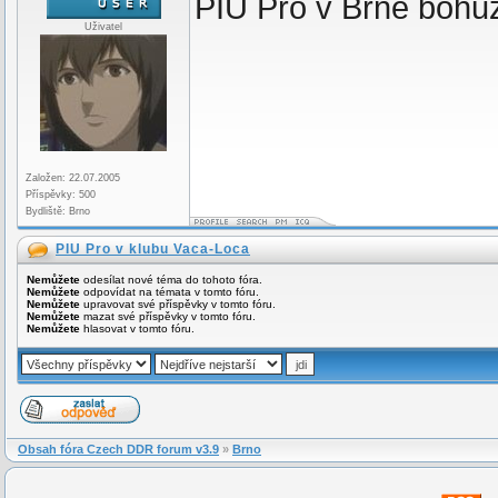
PIU Pro v Brně bohuže
Uživatel
Založen: 22.07.2005
Příspěvky: 500
Bydliště: Brno
PIU Pro v klubu Vaca-Loca
Nemůžete
odesílat nové téma do tohoto fóra.
Nemůžete
odpovídat na témata v tomto fóru.
Nemůžete
upravovat své příspěvky v tomto fóru.
Nemůžete
mazat své příspěvky v tomto fóru.
Nemůžete
hlasovat v tomto fóru.
Obsah fóra Czech DDR forum v3.9
»
Brno