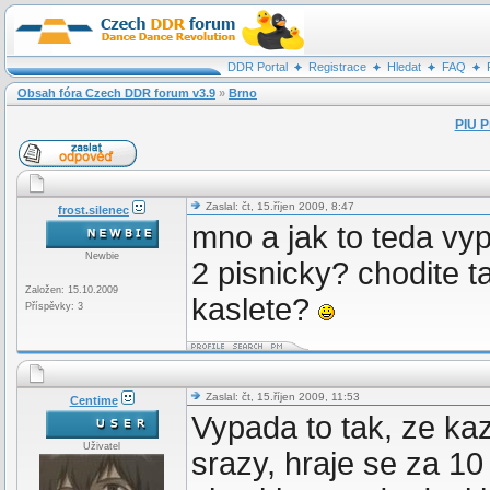
DDR Portal
Registrace
Hledat
FAQ
Obsah fóra Czech DDR forum v3.9
»
Brno
PIU P
Zaslal: čt, 15.říjen 2009, 8:47
frost.silenec
mno a jak to teda vy
Newbie
2 pisnicky? chodite 
Založen: 15.10.2009
kaslete?
Příspěvky: 3
Zaslal: čt, 15.říjen 2009, 11:53
Centime
Vypada to tak, ze k
Uživatel
srazy, hraje se za 10