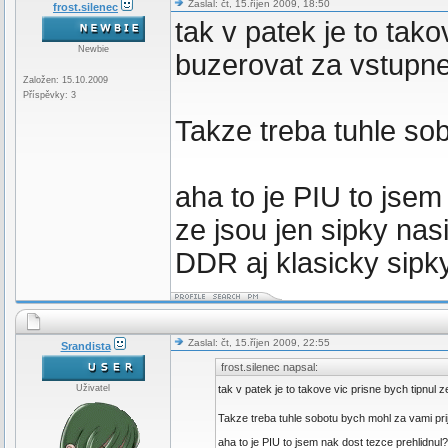
Zaslal: čt, 15.říjen 2009, 18:50
frost.silenec
tak v patek je to tak
Newbie
buzerovat za vstupn
Založen: 15.10.2009
Příspěvky: 3
Takze treba tuhle so
aha to je PIU to jse
ze jsou jen sipky nas
DDR aj klasicky sip
Zaslal: čt, 15.říjen 2009, 22:55
Srandista
frost.silenec napsal:
Uživatel
tak v patek je to takove vic prisne bych tipnul
Takze treba tuhle sobotu bych mohl za vami pri
aha to je PIU to jsem nak dost tezce prehlidnu