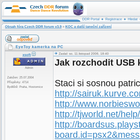
DDR Portal
Registrace
Hledat
Obsah fóra Czech DDR forum v3.9
»
KOC a další taneční zařízení
EyeToy kamerka na PC
Zaslal: so, 11.listopad 2006, 18:40
xsoft
Jak rozchodit USB
Admin
Založen: 25.07.2004
Staci si sosnou patri
Příspěvky: 4714
Bydliště: Praha, Hostomice
http://sairuk.kurve.c
http://www.norbieswo
http://tjworld.net/he
http://boardsus.play
board.id=psx2&mess