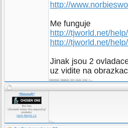
http://www.norbiesw
Me funguje
http://tjworld.net/he
http://tjworld.net/he
Jinak jsou 2 ovladace
uz vidite na obrazkac
^RimmeR^
Bot fora
Uživatelé tohoto fóra doporučují
produkty
rare-items.cz