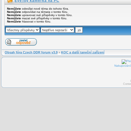
EyeToy kamerka na PC
Nemůžete
odesílat nové téma do tohoto fóra.
Nemůžete
odpovídat na témata v tomto fóru.
Nemůžete
upravovat své příspěvky v tomto fóru.
Nemůžete
mazat své příspěvky v tomto fóru.
Nemůžete
hlasovat v tomto fóru.
Obsah fóra Czech DDR forum v3.9
»
KOC a další taneční zařízení
Nakupováním
Conte