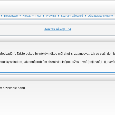
Registrace
Hledat
FAQ
Pravidla
Seznam uživatelů
Uživatelské skupiny
Jen tak někdy... :-)
ředvádění. Takže pokud by někdy někdo měl chuť si zatancovat, tak se stačí doml
ousky skladem, tak není problém získat vlastní podložku levně(nejlevněji:-)), nav
m o ziskanie banu...