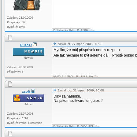
Založen: 23.10.2005
Příspěvky: 368
Bydliště: Brno
Zaslal: čt, 27.srpen 2009, 11:29
Ruza13
Myslím, že můj příspěvek není v rozporu ...
Ale tak nechme to být jedeme dál... Prostě pokud 
Newbie
Založen: 26.08.2009
Příspěvky: 6
Zaslal: po, 31.srpen 2009, 10:08
xsoft
Diky za nabidku.
Na jakem softwaru fungujes ?
Admin
Založen: 25.07.2004
Příspěvky: 4714
Bydliště: Praha, Hostomice