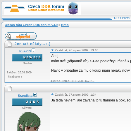
DDR Portal
Obsah fóra Czech DDR forum v3.9
»
Brno
Jen tak někdy... :-)
Zaslal: st, 26.srpen 2009, 13:40
Ruza13
Ahoj,
mám dvě (případně víc) X-Pad podložky určené k p
Newbie
Navíc v případně zájmu o koupi mám nějaký nový k
Založen: 26.08.2009
Příspěvky: 6
Zaslal: čt, 27.srpen 2009, 1:34
Srandista
Ja teda neviem, ale zavana to tu flamom a pokuso
Uživatel