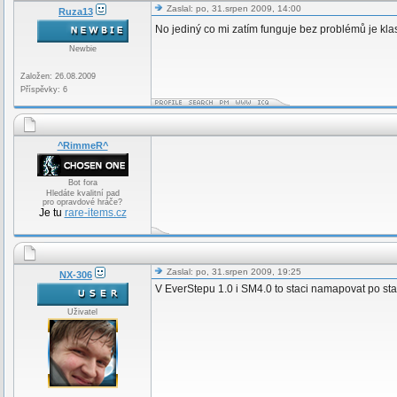
Zaslal: po, 31.srpen 2009, 14:00
Ruza13
No jediný co mi zatím funguje bez problémů je kla
Newbie
Založen: 26.08.2009
Příspěvky: 6
^RimmeR^
Bot fora
Hledáte kvalitní pad
pro opravdové hráče?
Je tu
rare-items.cz
Zaslal: po, 31.srpen 2009, 19:25
NX-306
V EverStepu 1.0 i SM4.0 to staci namapovat po st
Uživatel