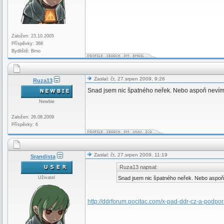
Založen: 23.10.2005
Příspěvky: 368
Bydliště: Brno
Zaslal: čt, 27.srpen 2009, 9:26
Ruza13
Snad jsem nic špatného neřek. Nebo aspoň nevím co.
Newbie
Založen: 26.08.2009
Příspěvky: 6
Zaslal: čt, 27.srpen 2009, 11:19
Srandista
Ruza13 napsal:
Uživatel
Snad jsem nic špatného neřek. Nebo aspoň ne
http://ddrforum.pocitac.com/x-pad-ddr-cz-a-podpo