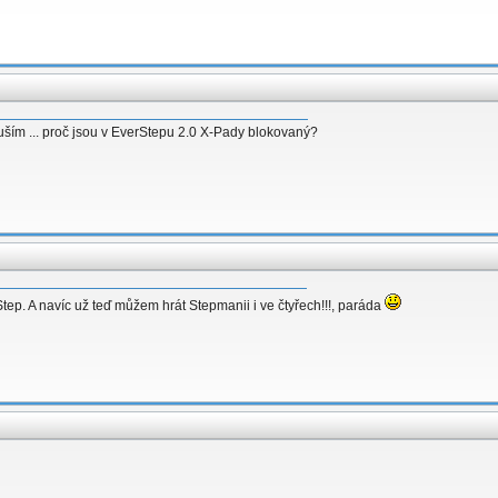
ouším ... proč jsou v EverStepu 2.0 X-Pady blokovaný?
Step. A navíc už teď můžem hrát Stepmanii i ve čtyřech!!!, paráda