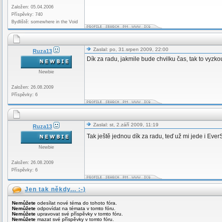
Založen: 05.04.2006
Příspěvky: 740
Bydliště: somewhere in the Void
Zaslal: po, 31.srpen 2009, 22:00
Ruza13
Dík za radu, jakmile bude chvilku čas, tak to vyzk
Newbie
Založen: 26.08.2009
Příspěvky: 6
Zaslal: st, 2.září 2009, 11:19
Ruza13
Tak ještě jednou dík za radu, teď už mi jede i Ever
Newbie
Založen: 26.08.2009
Příspěvky: 6
Jen tak někdy... :-)
Nemůžete
odesílat nové téma do tohoto fóra.
Nemůžete
odpovídat na témata v tomto fóru.
Nemůžete
upravovat své příspěvky v tomto fóru.
Nemůžete
mazat své příspěvky v tomto fóru.