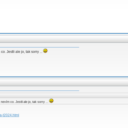
 Jestli ale jo, tak sorry ...
vím co. Jestli ale jo, tak sorry ...
ra-t2024.html