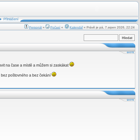
Přihlášení
Personál
«
Počasí
«
Kalendář
« Právě je pá, 7.srpen 2026, 22:24
uvit na čase a místě a můžem si zaskákat
íc bez poštovného a bez čekání