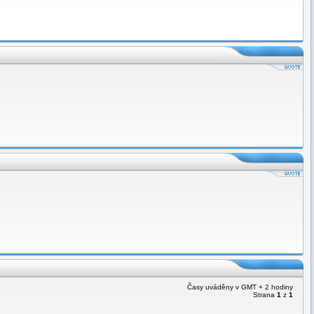
Časy uváděny v GMT + 2 hodiny
Strana
1
z
1