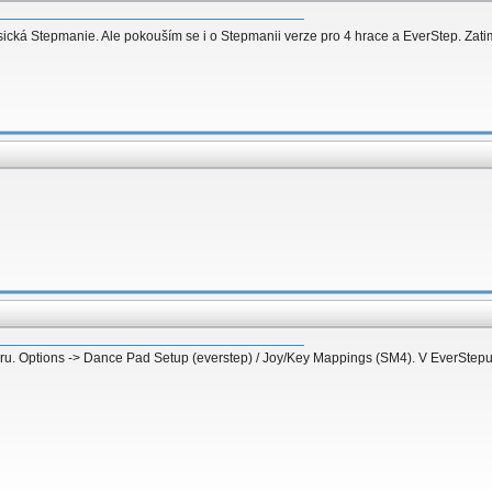
sická Stepmanie. Ale pokouším se i o Stepmanii verze pro 4 hrace a EverStep. Zatim
aru. Options -> Dance Pad Setup (everstep) / Joy/Key Mappings (SM4). V EverStep