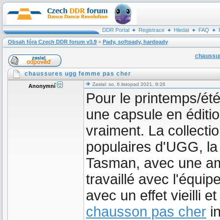
DDR Portal
Registrace
Hledat
FAQ
Obsah fóra Czech DDR forum v3.9
»
Pady, softpady, hardpady
chaussu
chaussures ugg femme pas cher
Zaslal: so, 6.listopad 2021, 9:26
Anonymní
Pour le printemps/ét
une capsule en éditi
vraiment. La collecti
populaires d'UGG, la 
Tasman, avec une am
travaillé avec l'équ
avec un effet vieilli 
chausson pas cher
in