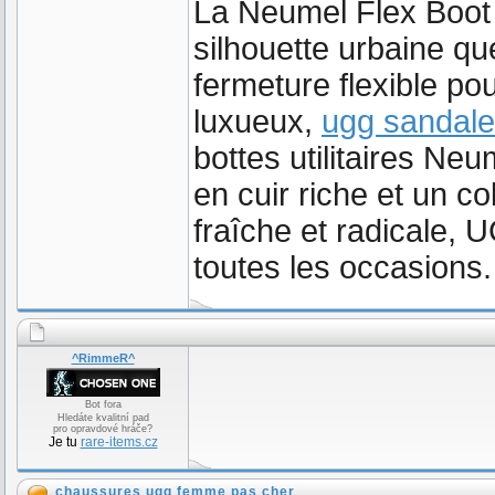
La Neumel Flex Boot 
silhouette urbaine que
fermeture flexible pou
luxueux,
ugg sandale
bottes utilitaires Neu
en cuir riche et un c
fraîche et radicale,
toutes les occasions.
^RimmeR^
Bot fora
Hledáte kvalitní pad
pro opravdové hráče?
Je tu
rare-items.cz
chaussures ugg femme pas cher