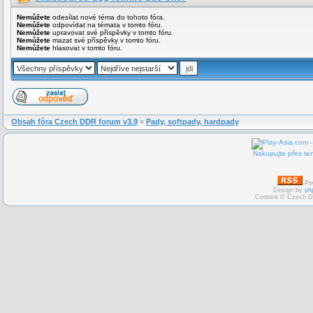
Nemůžete
odesílat nové téma do tohoto fóra.
Nemůžete
odpovídat na témata v tomto fóru.
Nemůžete
upravovat své příspěvky v tomto fóru.
Nemůžete
mazat své příspěvky v tomto fóru.
Nemůžete
hlasovat v tomto fóru.
Obsah fóra Czech DDR forum v3.9
»
Pady, softpady, hardpady
Nakupujte přes ten
Po
Design by
ph
Content © Czech D