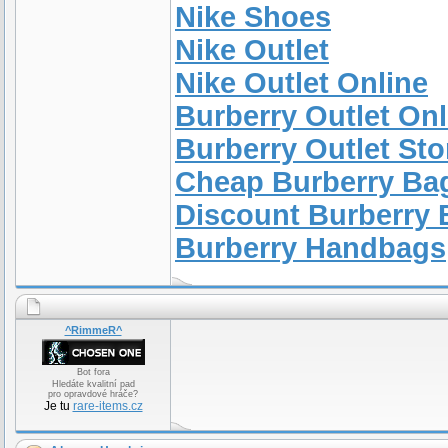
Nike Shoes
Nike Outlet
Nike Outlet Online
Burberry Outlet Onl
Burberry Outlet Sto
Cheap Burberry Ba
Discount Burberry
Burberry Handbags
^RimmeR^
Bot fora
Hledáte kvalitní pad
pro opravdové hráče?
Je tu
rare-items.cz