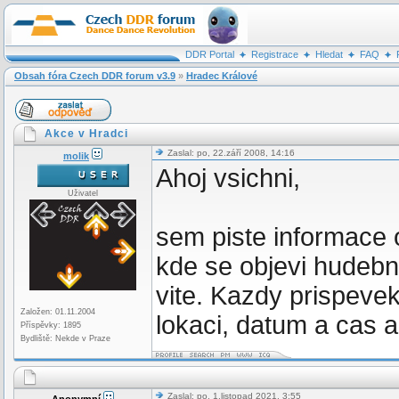
DDR Portal
Registrace
Hledat
FAQ
Obsah fóra Czech DDR forum v3.9
»
Hradec Králové
Akce v Hradci
Zaslal: po, 22.září 2008, 14:16
molik
Ahoj vsichni,
Uživatel
sem piste informace o
kde se objevi hudebni
vite. Kazdy prispeve
Založen: 01.11.2004
lokaci, datum a cas 
Příspěvky: 1895
Bydliště: Nekde v Praze
Zaslal: po, 1.listopad 2021, 3:55