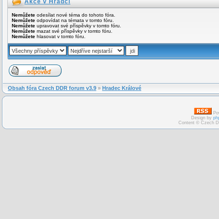
Akce v Hradci
Nemůžete
odesílat nové téma do tohoto fóra.
Nemůžete
odpovídat na témata v tomto fóru.
Nemůžete
upravovat své příspěvky v tomto fóru.
Nemůžete
mazat své příspěvky v tomto fóru.
Nemůžete
hlasovat v tomto fóru.
Obsah fóra Czech DDR forum v3.9
»
Hradec Králové
Po
Design by
ph
Content © Czech D