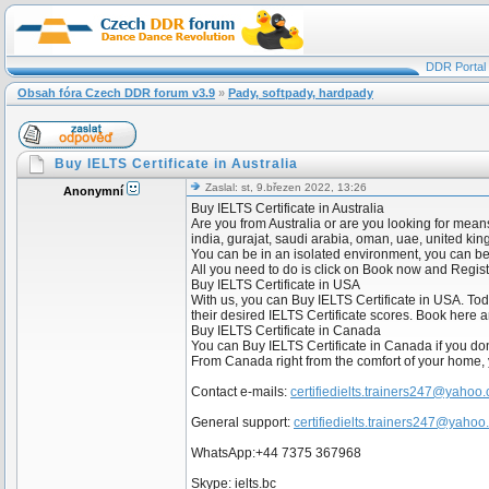
DDR Portal
Obsah fóra Czech DDR forum v3.9
»
Pady, softpady, hardpady
Buy IELTS Certificate in Australia
Zaslal: st, 9.březen 2022, 13:26
Anonymní
Buy IELTS Certificate in Australia
Are you from Australia or are you looking for mean
india, gurajat, saudi arabia, oman, uae, united ki
You can be in an isolated environment, you can be
All you need to do is click on Book now and Regis
Buy IELTS Certificate in USA
With us, you can Buy IELTS Certificate in USA. Toda
their desired IELTS Certificate scores. Book here 
Buy IELTS Certificate in Canada
You can Buy IELTS Certificate in Canada if you don’
From Canada right from the comfort of your home, y
Contact e-mails:
certifiedielts.trainers247@yahoo
General support:
certifiedielts.trainers247@yaho
WhatsApp:+44 7375 367968
Skype: ielts.bc