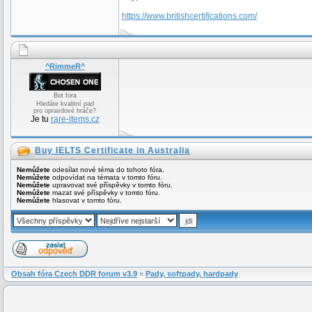
https://www.britishcertifications.com/
^RimmeR^
Bot fora
Hledáte kvalitní pad
pro opravdové hráče?
Je tu
rare-items.cz
Buy IELTS Certificate in Australia
Nemůžete
odesílat nové téma do tohoto fóra.
Nemůžete
odpovídat na témata v tomto fóru.
Nemůžete
upravovat své příspěvky v tomto fóru.
Nemůžete
mazat své příspěvky v tomto fóru.
Nemůžete
hlasovat v tomto fóru.
Obsah fóra Czech DDR forum v3.9
»
Pady, softpady, hardpady