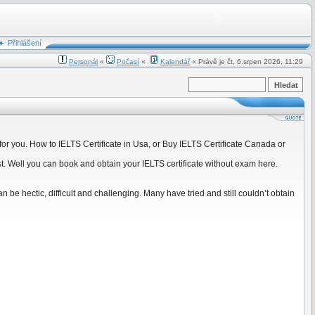
Přihlášení
Personál
«
Počasí
«
Kalendář
« Právě je čt, 6.srpen 2026, 11:29
or you. How to IELTS Certificate in Usa, or Buy IELTS Certificate Canada or
t. Well you can book and obtain your IELTS certificate without exam here.
 be hectic, difficult and challenging. Many have tried and still couldn’t obtain