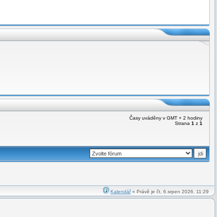
Časy uváděny v GMT + 2 hodiny
Strana
1
z
1
Kalendář
« Právě je čt, 6.srpen 2026, 11:29