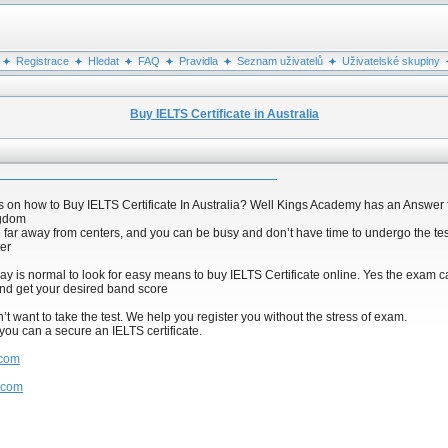
Registrace
Hledat
FAQ
Pravidla
Seznam uživatelů
Uživatelské skupiny
Buy IELTS Certificate in Australia
s on how to Buy IELTS Certificate In Australia? Well Kings Academy has an Answer f
ngdom
 far away from centers, and you can be busy and don’t have time to undergo the tes
ter
y is normal to look for easy means to buy IELTS Certificate online. Yes the exam can
and get your desired band score
t want to take the test. We help you register you without the stress of exam.
ou can a secure an IELTS certificate.
.com
o.com