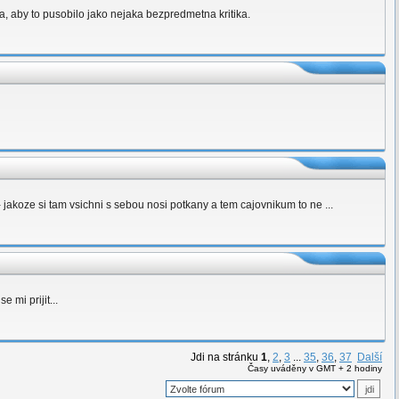
, aby to pusobilo jako nejaka bezpredmetna kritika.
 jakoze si tam vsichni s sebou nosi potkany a tem cajovnikum to ne ...
 mi prijit...
Jdi na stránku
1
,
2
,
3
...
35
,
36
,
37
Další
Časy uváděny v GMT + 2 hodiny