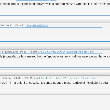
psala, protoze jsem sama nevymyslela zadnou zalozni variantu, tak jsem nechtela
2008, 20:37 Předmět:
[80%] BEMANICON
o, 5.duben 2008, 10:39 Předmět:
AKCE SE PRESOUVA - EverStep Release Party
.ale je pravda, ze tam snesou hodne (spoluzacka tam chodi na srazy potkaniho fora -
t, 25.březen 2008, 16:19 Předmět:
AKCE SE PRESOUVA - EverStep Release Party
i den mi ma prijet francouz/ka, tak snad nebudu muset zarizovat nic okolo a podari se