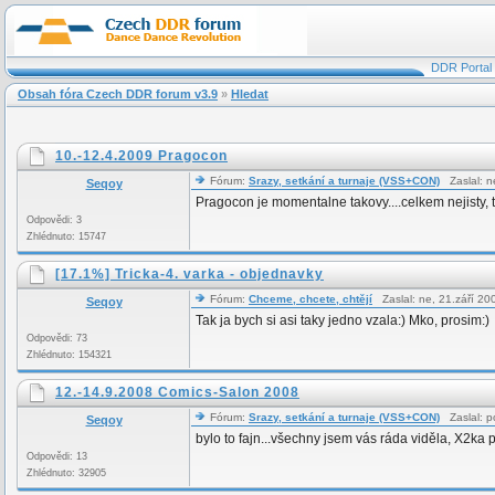
DDR Portal
Obsah fóra Czech DDR forum v3.9
»
Hledat
10.-12.4.2009 Pragocon
Fórum:
Srazy, setkání a turnaje (VSS+CON)
Zaslal: n
Seqoy
Pragocon je momentalne takovy....celkem nejisty, t
Odpovědi: 3
Zhlédnuto: 15747
[17.1%] Tricka-4. varka - objednavky
Fórum:
Chceme, chcete, chtějí
Zaslal: ne, 21.září 2
Seqoy
Tak ja bych si asi taky jedno vzala:) Mko, prosim:)
Odpovědi: 73
Zhlédnuto: 154321
12.-14.9.2008 Comics-Salon 2008
Fórum:
Srazy, setkání a turnaje (VSS+CON)
Zaslal: p
Seqoy
bylo to fajn...všechny jsem vás ráda viděla, X2ka p
Odpovědi: 13
Zhlédnuto: 32905