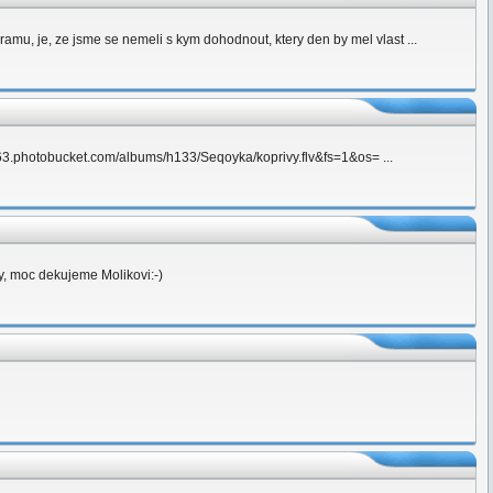
ramu, je, ze jsme se nemeli s kym dohodnout, ktery den by mel vlast ...
vid63.photobucket.com/albums/h133/Seqoyka/koprivy.flv&fs=1&os= ...
y, moc dekujeme Molikovi:-)