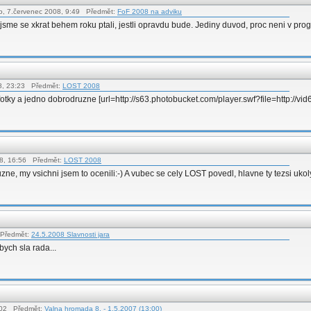
o, 7.červenec 2008, 9:49 Předmět:
FoF 2008 na adviku
jsme se xkrat behem roku ptali, jestli opravdu bude. Jediny duvod, proc neni v prog
08, 23:23 Předmět:
LOST 2008
fotky a jedno dobrodruzne [url=http://s63.photobucket.com/player.swf?file=http://
08, 16:56 Předmět:
LOST 2008
e, my vsichni jsem to ocenili:-) A vubec se cely LOST povedl, hlavne ty tezsi ukol
 Předmět:
24.5.2008 Slavnosti jara
ych sla rada...
0:02 Předmět:
Valna hromada 8. - 1.5.2007 (13:00)