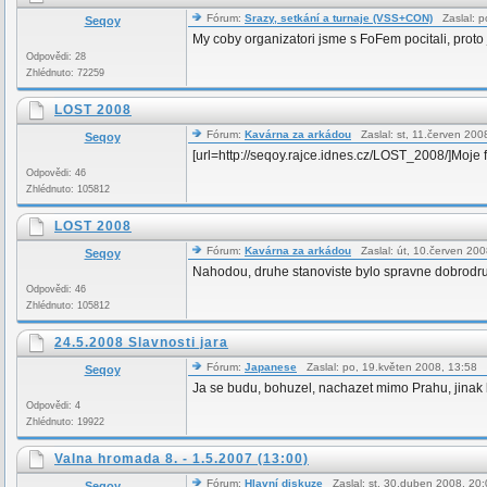
Fórum:
Srazy, setkání a turnaje (VSS+CON)
Zaslal: p
Seqoy
My coby organizatori jsme s FoFem pocitali, proto 
Odpovědi: 28
Zhlédnuto: 72259
LOST 2008
Fórum:
Kavárna za arkádou
Zaslal: st, 11.červen 20
Seqoy
[url=http://seqoy.rajce.idnes.cz/LOST_2008/]Moje 
Odpovědi: 46
Zhlédnuto: 105812
LOST 2008
Fórum:
Kavárna za arkádou
Zaslal: út, 10.červen 20
Seqoy
Nahodou, druhe stanoviste bylo spravne dobrodruzn
Odpovědi: 46
Zhlédnuto: 105812
24.5.2008 Slavnosti jara
Fórum:
Japanese
Zaslal: po, 19.květen 2008, 13:58
Seqoy
Ja se budu, bohuzel, nachazet mimo Prahu, jinak b
Odpovědi: 4
Zhlédnuto: 19922
Valna hromada 8. - 1.5.2007 (13:00)
Fórum:
Hlavní diskuze
Zaslal: st, 30.duben 2008, 2
Seqoy