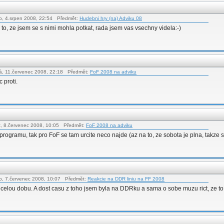
o, 4.srpen 2008, 22:54 Předmět:
Hudebni hry (na) Adviku 08
 to, ze jsem se s nimi mohla potkat, rada jsem vas vsechny videla:-)
á, 11.červenec 2008, 22:18 Předmět:
FoF 2008 na adviku
 proti.
t, 8.červenec 2008, 10:05 Předmět:
FoF 2008 na adviku
 programu, tak pro FoF se tam urcite neco najde (az na to, ze sobota je plna, takze
o, 7.červenec 2008, 10:07 Předmět:
Reakcie na DDR liniu na FF 2008
 celou dobu. A dost casu z toho jsem byla na DDRku a sama o sobe muzu rict, ze to b