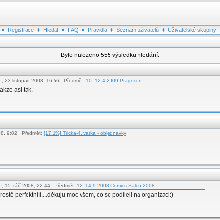
Registrace
Hledat
FAQ
Pravidla
Seznam uživatelů
Uživatelské skupiny
Bylo nalezeno 555 výsledků hledání.
e, 23.listopad 2008, 16:56 Předmět:
10.-12.4.2009 Pragocon
akze asi tak.
008, 9:02 Předmět:
[17.1%] Tricka-4. varka - objednavky
o, 15.září 2008, 22:44 Předmět:
12.-14.9.2008 Comics-Salon 2008
rostě perfektnííí....děkuju moc všem, co se podíleli na organizaci:)