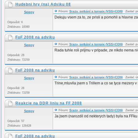
Hudebni hry (na) Adviku 08
Fórum:
Srazy, setkání a turnaje (VSS+CON)
Zaslal: p
Seqoy
Dekuju vsem za to, ze prisli a pomohli a hlavne za
Odpovědi: 6
Zhlédnuto: 18390
FoF 2008 na adviku
Fórum:
Srazy, setkání a turnaje (VSS+CON)
Zaslal: p
Seqoy
Rada tuhle roli prijmu v pripade, ze nikdo nema nic
Odpovědi: 28
Zhlédnuto: 72259
FoF 2008 na adviku
Fórum:
Srazy, setkání a turnaje (VSS+CON)
Zaslal: ú
Seqoy
Trine,mluvila jsem s Trillem a co se tyce mezery v
Odpovědi: 28
Zhlédnuto: 72259
Reakcie na DDR liniu na FF 2008
Fórum:
Srazy, setkání a turnaje (VSS+CON)
Zaslal: p
Seqoy
Ja jsem (narozdil od nekterych tady) byla na FFku
Odpovědi: 57
Zhlédnuto: 126428
FoF 2008 na adviku