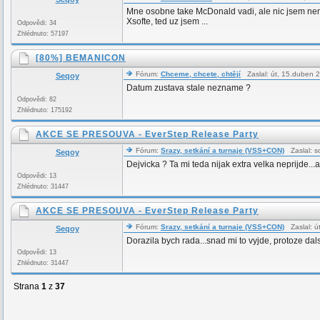
Mne osobne take McDonald vadi, ale nic jsem nena
Xsofte, ted uz jsem ...
Odpovědi: 34
Zhlédnuto: 57197
[80%] BEMANICON
Fórum:
Chceme, chcete, chtějí
Zaslal: út, 15.duben 
Seqoy
Datum zustava stale nezname ?
Odpovědi: 82
Zhlédnuto: 175192
AKCE SE PRESOUVA - EverStep Release Party
Fórum:
Srazy, setkání a turnaje (VSS+CON)
Zaslal: s
Seqoy
Dejvicka ? Ta mi teda nijak extra velka neprijde..
Odpovědi: 13
Zhlédnuto: 31447
AKCE SE PRESOUVA - EverStep Release Party
Fórum:
Srazy, setkání a turnaje (VSS+CON)
Zaslal: ú
Seqoy
Dorazila bych rada...snad mi to vyjde, protoze dals
Odpovědi: 13
Zhlédnuto: 31447
Strana
1
z
37