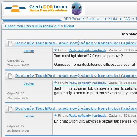
DDR Portal
Registrace
Hledat
FAQ
Obsah fóra Czech DDR forum v3.9
»
Hledat
Bylo nale
Declenův TouchPad - aneb nový vánek v konstrukci ťapátek
Fórum:
Pady, softpady, hardpady
Zaslal: so, 28.lede
declen
Tam musi byt obvod?? Cemu to pomuze?
Odpovědi: 29
Gamepad nema dostatecnou citlivost aby sepnul je
Zhlédnuto: 76355
Declenův TouchPad - aneb nový vánek v konstrukci ťapátek
Fórum:
Pady, softpady, hardpady
Zaslal: čt, 26.lede
declen
Jestli tomu rozumim tak se bavite o tom do ceho 
gamepady a nema to problem se zmacknutymi vsemi
Odpovědi: 29
Zhlédnuto: 76355
Declenův TouchPad - aneb nový vánek v konstrukci ťapátek
Fórum:
Pady, softpady, hardpady
Zaslal: st, 25.lede
declen
Enigma: Supr! Dik, abych se priznal tak sem se k t
Odpovědi: 29
Zhlédnuto: 76355