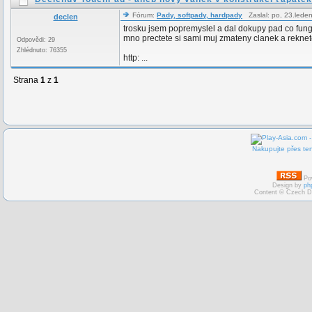
Fórum:
Pady, softpady, hardpady
Zaslal: po, 23.lede
declen
trosku jsem popremyslel a dal dokupy pad co funguj
mno prectete si sami muj zmateny clanek a reknet
Odpovědi: 29
Zhlédnuto: 76355
http: ...
Strana
1
z
1
Nakupujte přes ten
Po
Design by
ph
Content © Czech D