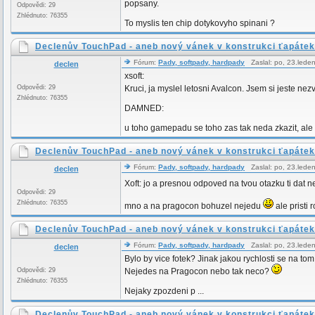
popsany.
Odpovědi: 29
Zhlédnuto: 76355
To myslis ten chip dotykovyho spinani ?
Declenův TouchPad - aneb nový vánek v konstrukci ťapátek
Fórum:
Pady, softpady, hardpady
Zaslal: po, 23.lede
declen
xsoft:
Odpovědi: 29
Kruci, ja myslel letosni Avalcon. Jsem si jeste nez
Zhlédnuto: 76355
DAMNED:
u toho gamepadu se toho zas tak neda zkazit, ale p
Declenův TouchPad - aneb nový vánek v konstrukci ťapátek
Fórum:
Pady, softpady, hardpady
Zaslal: po, 23.lede
declen
Xoft: jo a presnou odpoved na tvou otazku ti da
Odpovědi: 29
Zhlédnuto: 76355
mno a na pragocon bohuzel nejedu
ale pristi
Declenův TouchPad - aneb nový vánek v konstrukci ťapátek
Fórum:
Pady, softpady, hardpady
Zaslal: po, 23.lede
declen
Bylo by vice fotek? Jinak jakou rychlosti se na tom
Odpovědi: 29
Nejedes na Pragocon nebo tak neco?
Zhlédnuto: 76355
Nejaky zpozdeni p ...
Declenův TouchPad - aneb nový vánek v konstrukci ťapátek