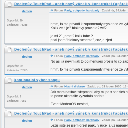
Declenův TouchPad - aneb nový vánek v konstrukci ťapátek
Fórum:
Pady, softpady, hardpady
Zaslal: út, 24.lede
declen
Odpovědi: 29
hmm, to me privadi k zapomenuty myslence ze vy
Zhlédnuto: 76355
Kolik ze ti je? blokovy pravidlo? wtf?
je mi 21, proc ? kolik tobe ?
psal jsem "blokovy schema", coz je zjed ...
Declenův TouchPad - aneb nový vánek v konstrukci ťapátek
Fórum:
Pady, softpady, hardpady
Zaslal: po, 23.lede
declen
No asi ja nevim jak to pojmenujes proste to co za
Odpovědi: 29
hmm, to me privadi k zapomenuty myslence ze vy
Zhlédnuto: 76355
kontinualni vyber songu
Fórum:
Hlavní diskuze
Zaslal: po, 23.leden 2006, 1
declen
Jak mam nastavit stepmanii aby mi po x sonzich n
to pome okamzite vyzadalo podpis.
Odpovědi: 2
Zhlédnuto: 7251
Event Mode=ON nestaci, ...
Declenův TouchPad - aneb nový vánek v konstrukci ťapátek
Fórum:
Pady, softpady, hardpady
Zaslal: po, 23.lede
declen
Jezis jiste ze jsem drzel pajku v ruce ja uz napaj