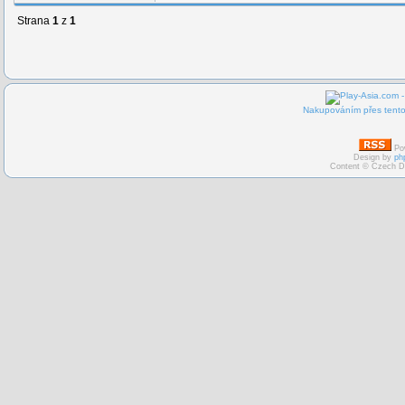
Strana
1
z
1
Nakupováním přes tento 
Po
Design by
ph
Content © Czech D