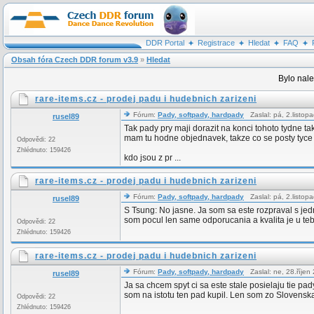
DDR Portal
Registrace
Hledat
FAQ
Obsah fóra Czech DDR forum v3.9
»
Hledat
Bylo nale
rare-items.cz - prodej padu i hudebnich zarizeni
Fórum:
Pady, softpady, hardpady
Zaslal: pá, 2.listo
rusel89
Tak pady pry maji dorazit na konci tohoto tydne ta
mam tu hodne objednavek, takze co se posty tyce b
Odpovědi: 22
Zhlédnuto: 159426
kdo jsou z pr ...
rare-items.cz - prodej padu i hudebnich zarizeni
Fórum:
Pady, softpady, hardpady
Zaslal: pá, 2.listo
rusel89
S Tsung: No jasne. Ja som sa este rozpraval s je
som pocul len same odporucania a kvalita je u teb
Odpovědi: 22
Zhlédnuto: 159426
rare-items.cz - prodej padu i hudebnich zarizeni
Fórum:
Pady, softpady, hardpady
Zaslal: ne, 28.říje
rusel89
Ja sa chcem spyt ci sa este stale posielaju tie p
som na istotu ten pad kupil. Len som zo Slovenska
Odpovědi: 22
Zhlédnuto: 159426