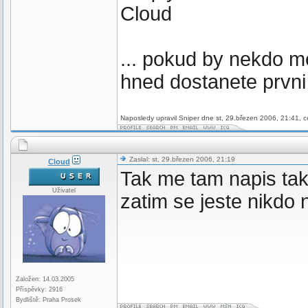
Cloud
... pokud by nekdo m
hned dostanete prvni
Naposledy upravil Sniper dne st, 29.březen 2006, 21:41, c
Zaslal: st, 29.březen 2006, 21:19
Cloud
Tak me tam napis taky
Uživatel
zatim se jeste nikdo n
Založen: 14.03.2005
Příspěvky: 2916
Bydliště: Praha Prosek