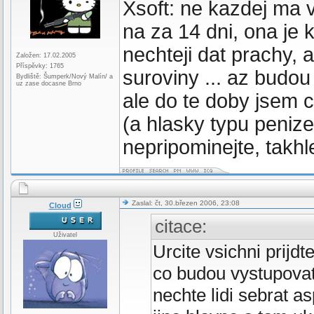
Xsoft: ne kazdej ma v
na za 14 dni, ona je 
nechteji dat prachy, 
Založen: 17.02.2005
Příspěvky: 1765
suroviny ... az budou
Bydliště: Šumperk/Nový Malín/ a
uz zase docasne Brno
ale do te doby jsem ce
(a hlasky typu peni
nepripominejte, takh
Zaslal: čt, 30.březen 2006, 23:08
Cloud
citace:
Uživatel
Urcite vsichni prijd
co budou vystupova
nechte lidi sebrat a