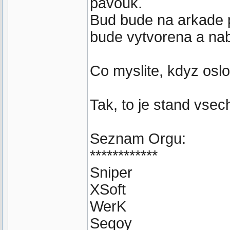
pavouk.
Bud bude na arkade 
bude vytvorena a nab
Co myslite, kdyz osl
Tak, to je stand vsec
Seznam Orgu:
************
Sniper
XSoft
WerK
Seqoy