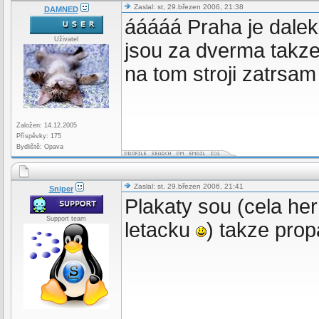
Zaslal: st, 29.březen 2006, 21:38
DAMNED
ááááá Praha je daleko
Uživatel
jsou za dverma takze 
na tom stroji zatrsam
Založen: 14.12.2005
Příspěvky: 175
Bydliště: Opava
Zaslal: st, 29.březen 2006, 21:41
Sniper
Plakaty sou (cela he
Support team
letacku
) takze prop