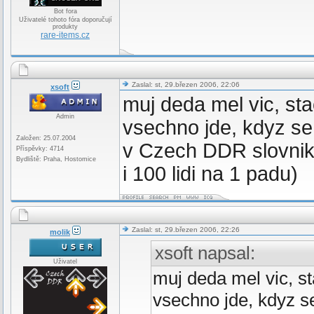
Bot fora
Uživatelé tohoto fóra doporučují
produkty
rare-items.cz
Zaslal: st, 29.březen 2006, 22:06
xsoft
muj deda mel vic, stac
Admin
vsechno jde, kdyz se 
Založen: 25.07.2004
v Czech DDR slovniku
Příspěvky: 4714
Bydliště: Praha, Hostomice
i 100 lidi na 1 padu)
Zaslal: st, 29.březen 2006, 22:26
molik
xsoft napsal:
Uživatel
muj deda mel vic, sta
vsechno jde, kdyz se