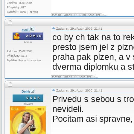
Založen: 16.09.2005
Příspěvky: 827
Bydliště: Praha (Roztyly)
Zaslal: st, 29.březen 2006, 21:41
xsoft
co by ch tak na to re
Admin
presto jsem jel z pl
Založen: 25.07.2004
praha pak plzen, a v
Příspěvky: 4714
Bydliště: Praha, Hostomice
dverma diplomku a sta
Zaslal: st, 29.březen 2006, 21:41
Deirh
Privedu s sebou s troc
Uživatel
nevideli.
Pocitam asi spravne