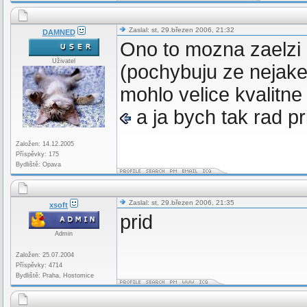
Zaslal: st, 29.březen 2006, 21:32
DAMNED
Ono to mozna zaelzi 
Uživatel
(pochybuju ze nejake 
mohlo velice kvalitne
a ja bych tak rad pr
Založen: 14.12.2005
Příspěvky: 175
Bydliště: Opava
Zaslal: st, 29.březen 2006, 21:35
xsoft
prid
Admin
Založen: 25.07.2004
Příspěvky: 4714
Bydliště: Praha, Hostomice