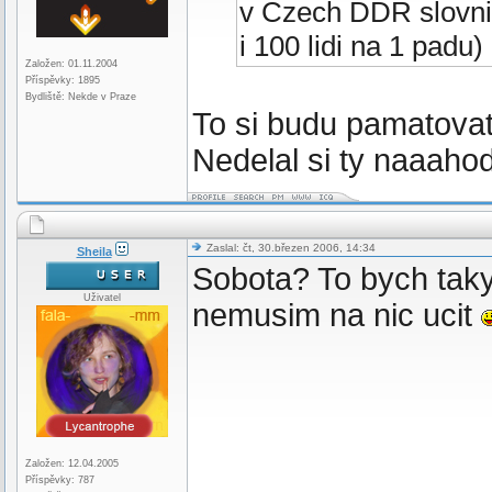
v Czech DDR slovnik
i 100 lidi na 1 padu)
Založen: 01.11.2004
Příspěvky: 1895
Bydliště: Nekde v Praze
To si budu pamatovat
Nedelal si ty naaah
Zaslal: čt, 30.březen 2006, 14:34
Sheila
Sobota? To bych taky 
Uživatel
nemusim na nic ucit
Založen: 12.04.2005
Příspěvky: 787