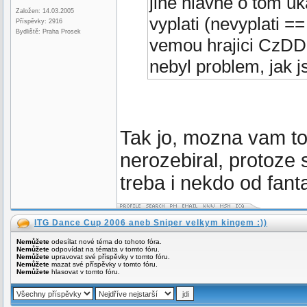
jine hlavne o tom u
Založen: 14.03.2005
vyplati (nevyplati =
Příspěvky: 2916
Bydliště: Praha Prosek
vemou hrajici CzDDR
nebyl problem, jak j
Tak jo, mozna vam to
nerozebiral, protoze 
treba i nekdo od fant
ITG Dance Cup 2006 aneb Sniper velkym kingem :))
Nemůžete
odesílat nové téma do tohoto fóra.
Nemůžete
odpovídat na témata v tomto fóru.
Nemůžete
upravovat své příspěvky v tomto fóru.
Nemůžete
mazat své příspěvky v tomto fóru.
Nemůžete
hlasovat v tomto fóru.