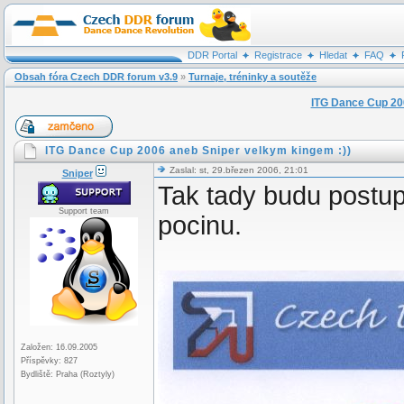
DDR Portal
Registrace
Hledat
FAQ
Obsah fóra Czech DDR forum v3.9
»
Turnaje, tréninky a soutěže
ITG Dance Cup 200
ITG Dance Cup 2006 aneb Sniper velkym kingem :))
Zaslal: st, 29.březen 2006, 21:01
Sniper
Tak tady budu postup
Support team
pocinu.
Založen: 16.09.2005
Příspěvky: 827
Bydliště: Praha (Roztyly)