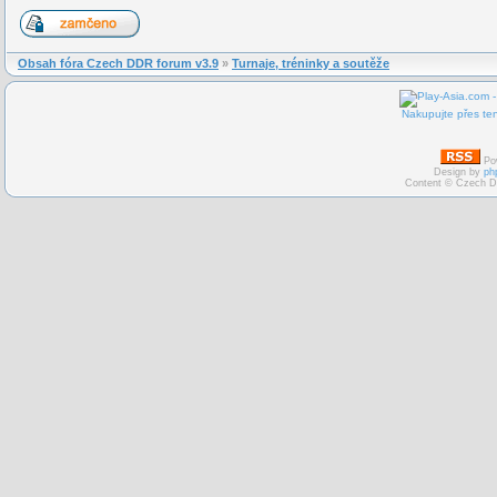
Obsah fóra Czech DDR forum v3.9
»
Turnaje, tréninky a soutěže
Nakupujte přes ten
Po
Design by
ph
Content © Czech D