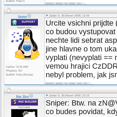
Bydliště: Praha 5
Zaslal: čt, 30.březen 2006, 21:04
Sniper
Urcite vsichni prijdt
Support team
co budou vystupovat
nechte lidi sebrat as
jine hlavne o tom uk
vyplati (nevyplati ==
vemou hrajici CzDDRa
Založen: 16.09.2005
Příspěvky: 827
nebyl problem, jak js
Bydliště: Praha (Roztyly)
Zaslal: čt, 30.březen 2006, 22:15
Bee_Boo
Sniper: Btw. na zN@VU
Pad builder
co budes povidat, kdy