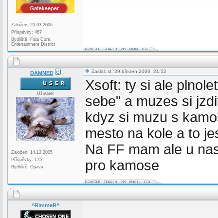
Založen: 20.03.2006
Příspěvky: 487
Bydliště: Fala Core,
Entertainment District
Zaslal: st, 29.březen 2006, 21:52
DAMNED
Xsoft: ty si ale plnole
Uživatel
sebe" a muzes si jzdi
kdyz si muzu s kam
mesto na kole a to je
Na FF mam ale u nasi
Založen: 14.12.2005
Příspěvky: 175
pro kamose
Bydliště: Opava
^RimmeR^