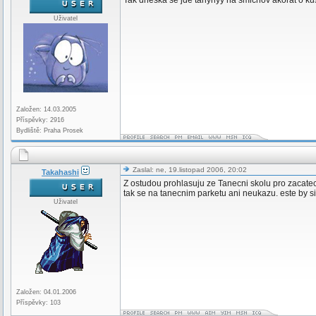
Tak dneska se jde tanynyy na smichov akorat o kus
Uživatel
Založen: 14.03.2005
Příspěvky: 2916
Bydliště: Praha Prosek
Zaslal: ne, 19.listopad 2006, 20:02
Takahashi
Z ostudou prohlasuju ze Tanecni skolu pro zacatec
tak se na tanecnim parketu ani neukazu. este by si
Uživatel
Založen: 04.01.2006
Příspěvky: 103