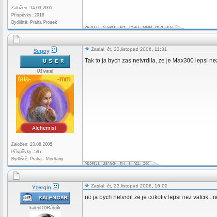
Založen: 14.03.2005
Příspěvky: 2916
Bydliště: Praha Prosek
Zaslal: čt, 23.listopad 2006, 11:31
Seqoy
Tak to ja bych zas netvrdila, ze je Max300 lepsi 
Uživatel
Založen: 23.08.2005
Příspěvky: 597
Bydliště: Praha - Modřany
Zaslal: čt, 23.listopad 2006, 16:00
Yzergin
no ja bych netvrdil ze je cokoliv lepsi nez valcik..
kalenDDRářník