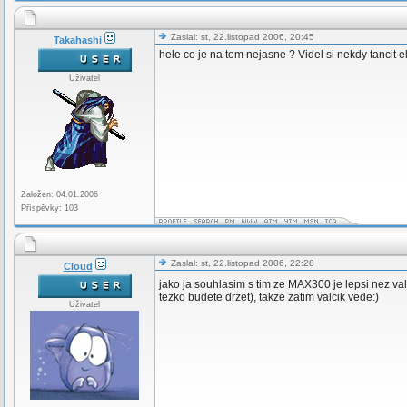
Zaslal: st, 22.listopad 2006, 20:45
Takahashi
hele co je na tom nejasne ? Videl si nekdy tancit e
Uživatel
Založen: 04.01.2006
Příspěvky: 103
Zaslal: st, 22.listopad 2006, 22:28
Cloud
jako ja souhlasim s tim ze MAX300 je lepsi nez va
tezko budete drzet), takze zatim valcik vede:)
Uživatel