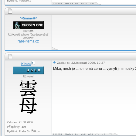
Bydliště: Pardubice
^RimmeR^
Bot fora
Uživatelé tohoto fóra doporučují
produkty
rare-items.cz
Zaslal: st, 22.listopad 2006, 19:27
Kirara
Míku, nech je ... to nemá cenu ... vymyli jim mozky
Uživatel
Založen: 21.08.2006
Příspěvky: 406
Bydliště: Praha 3 - Žižkov