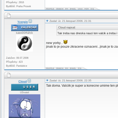
Příspěvky: 2916
Bydliště: Praha Prosek
Zaslal: út, 21.listopad 2006, 21:31
Yzergin
Cloud napsal:
kalenDDRářník
Tak treba nas dneska nauci ten valcik a treba 
new yorky...
jinak to je pouze zkracene oznaceni...jinak je to 
Založen: 09.07.2006
Příspěvky: 423
Bydliště: Pardubice
Zaslal: út, 21.listopad 2006, 22:35
Cloud
Tak doma. Valciik je super a konecne umime ten p
Uživatel