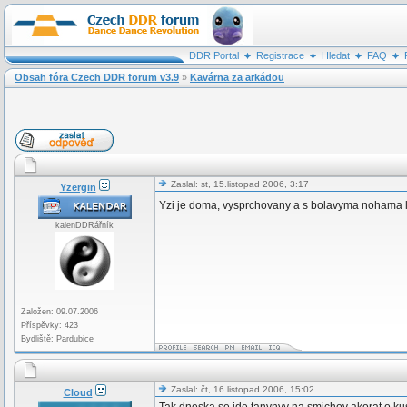
DDR Portal
Registrace
Hledat
FAQ
Obsah fóra Czech DDR forum v3.9
»
Kavárna za arkádou
Zaslal: st, 15.listopad 2006, 3:17
Yzergin
Yzi je doma, vysprchovany a s bolavyma nohama l
kalenDDRářník
Založen: 09.07.2006
Příspěvky: 423
Bydliště: Pardubice
Zaslal: čt, 16.listopad 2006, 15:02
Cloud