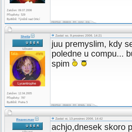
Založen: 09.07.2006
Příspěvky: 529
Bydliště: Týniště nad Orlicí
Zaslal: so, 9.prosinec 2006, 14:21
Sheila
juu premyslim, kdy s
Uživatel
poledne u compu... b
spim
Založen: 12.04.2005
Příspěvky: 787
Bydliště: Praha 5
Zaslal: st, 13.prosinec 2006, 14:42
Reaver.man
achjo,dnesek skoro pr