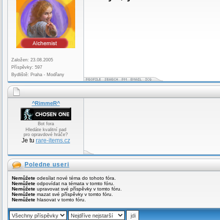
Založen: 23.08.2005
Příspěvky: 597
Bydliště: Praha - Modřany
^RimmeR^
Bot fora
Hledáte kvalitní pad
pro opravdové hráče?
Je tu
rare-items.cz
Poledne useri
Nemůžete
odesílat nové téma do tohoto fóra.
Nemůžete
odpovídat na témata v tomto fóru.
Nemůžete
upravovat své příspěvky v tomto fóru.
Nemůžete
mazat své příspěvky v tomto fóru.
Nemůžete
hlasovat v tomto fóru.