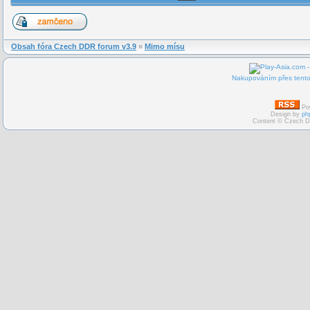
Obsah fóra Czech DDR forum v3.9
»
Mimo mísu
Nakupováním přes tento 
Po
Design by
ph
Content © Czech D