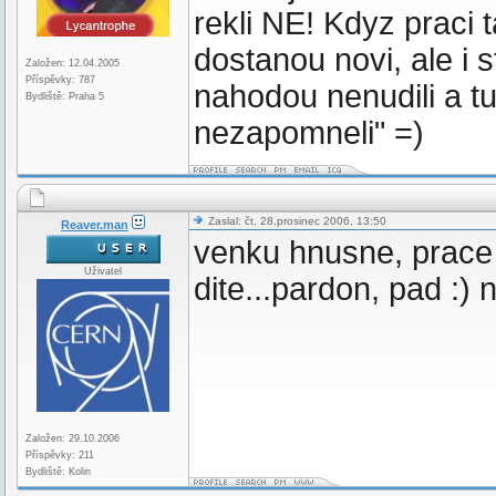
rekli NE! Kdyz praci 
dostanou novi, ale i s
Založen: 12.04.2005
Příspěvky: 787
nahodou nenudili a tu 
Bydliště: Praha 5
nezapomneli" =)
Zaslal: čt, 28.prosinec 2006, 13:50
Reaver.man
venku hnusne, prace s
Uživatel
dite...pardon, pad :) 
Založen: 29.10.2006
Příspěvky: 211
Bydliště: Kolin