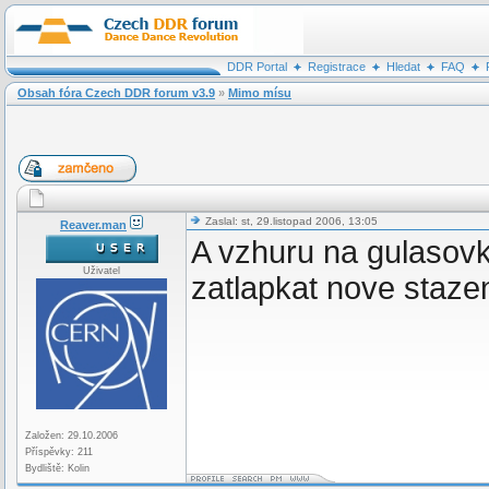
DDR Portal
Registrace
Hledat
FAQ
Obsah fóra Czech DDR forum v3.9
»
Mimo mísu
Zaslal: st, 29.listopad 2006, 13:05
Reaver.man
A vzhuru na gulasov
Uživatel
zatlapkat nove staze
Založen: 29.10.2006
Příspěvky: 211
Bydliště: Kolin