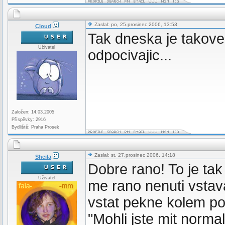
Zaslal: po, 25.prosinec 2006, 13:53
Cloud
Tak dneska je takove 
Uživatel
odpocivajic...
Založen: 14.03.2005
Příspěvky: 2916
Bydliště: Praha Prosek
Zaslal: st, 27.prosinec 2006, 14:18
Sheila
Dobre rano! To je ta
Uživatel
me rano nenuti vstav
vstat pekne kolem pol
"Mohli jste mit norma