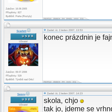
Založen: 16.09.2005
Příspěvky: 827
Bydliště: Praha (Roztyly)
Zaslal: út, 2.leden 2007, 13:53
Scarlett
konec prázdnin je faj
Uživatel
Založen: 09.07.2006
Příspěvky: 529
Bydliště: Týniště nad Orlicí
Zaslal: út, 2.leden 2007, 14:23
Seqoy
skola, chjo
Uživatel
tak jo, jdeme se vrhn