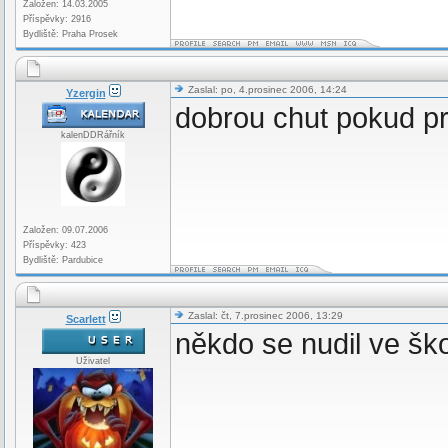
Založen: 14.03.2005
Příspěvky: 2916
Bydliště: Praha Prosek
Zaslal: po, 4.prosinec 2006, 14:24
Yzergin
dobrou chut pokud p
kalenDDRářník
Založen: 09.07.2006
Příspěvky: 423
Bydliště: Pardubice
Zaslal: čt, 7.prosinec 2006, 13:29
Scarlett
někdo se nudil ve šk
Uživatel