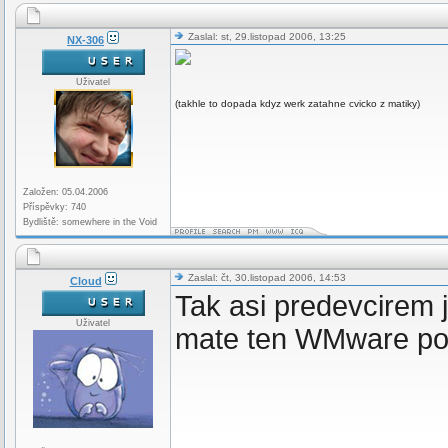
Zaslal: st, 29.listopad 2006, 13:25
NX-306
Uživatel
(takhle to dopada kdyz werk zatahne cvicko z matiky)
Založen: 05.04.2006
Příspěvky: 740
Bydliště: somewhere in the Void
Zaslal: čt, 30.listopad 2006, 14:53
Cloud
Tak asi predevcirem j
Uživatel
mate ten WMware po r