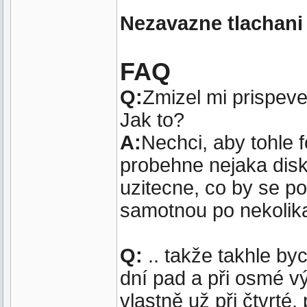
Nezavazne tlachani
FAQ
Q:
Zmizel mi prispev
Jak to?
A:
Nechci, aby tohle
probehne nejaka disk
uzitecne, co by se po
samotnou po nekolik
Q:
.. takže takhle by
dní pad a při osmé v
vlastně už při čtvrté,