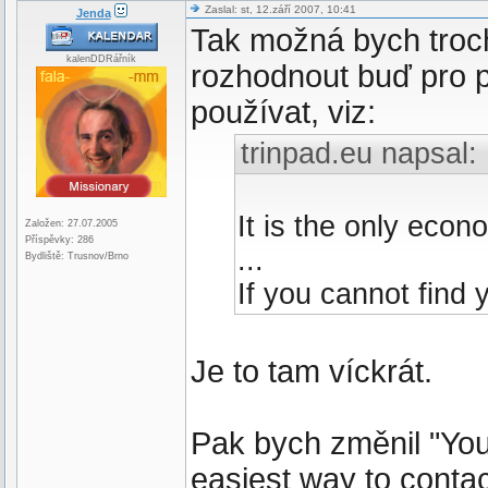
Zaslal: st, 12.září 2007, 10:41
Jenda
Tak možná bych troc
kalenDDRářník
rozhodnout buď pro pl
používat, viz:
trinpad.eu napsal:
It is the only econ
Založen: 27.07.2005
Příspěvky: 286
...
Bydliště: Trusnov/Brno
If you cannot find 
Je to tam víckrát.
Pak bych změnil "You 
easiest way to contac