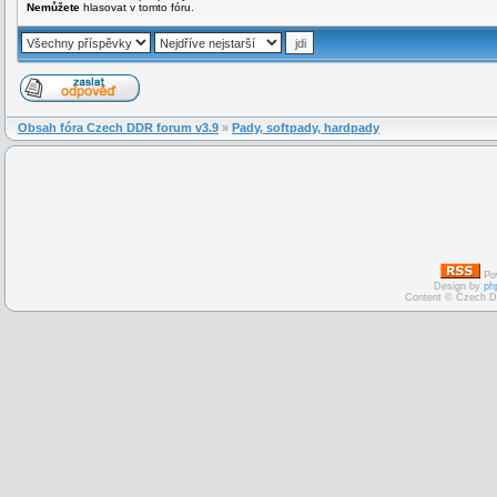
Nemůžete
hlasovat v tomto fóru.
Obsah fóra Czech DDR forum v3.9
»
Pady, softpady, hardpady
Po
Design by
ph
Content © Czech D