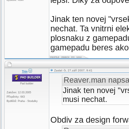
lepsi. Diky za odpove
Bydliště: Kolin
Jinak ten novej "vrse
nechat. Ta vnitrni el
plosnaku z gamepadu
gamepadu beres akor
Zaslal: čt, 27.září 2007, 9:41
Trin
Reaver.man napsa
Pad builder
Jinak ten novej "v
Založen: 12.03.2005
musi nechat.
Příspěvky: 643
Bydliště: Praha - Stodulky
Obdiv za design forw