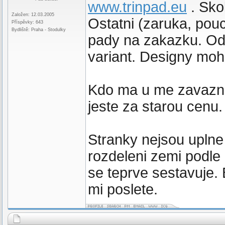
www.trinpad.eu
. Sko
Založen: 12.03.2005
Ostatni (zaruka, pou
Příspěvky: 643
Bydliště: Praha - Stodulky
pady na zakazku. Od 
variant. Designy moho
Kdo ma u me zavazn
jeste za starou cenu.
Stranky nejsou uplne
rozdeleni zemi podle
se teprve sestavuje.
mi poslete.