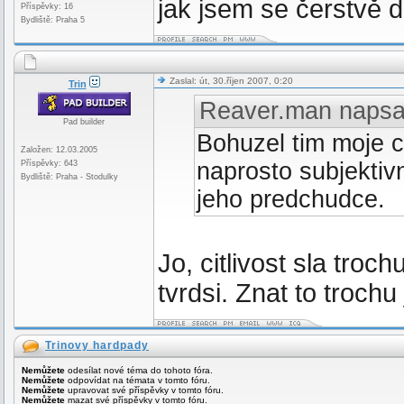
jak jsem se čerstvě do
Příspěvky: 16
Bydliště: Praha 5
Zaslal: út, 30.říjen 2007, 0:20
Trin
Reaver.man napsa
Pad builder
Bohuzel tim moje c
Založen: 12.03.2005
naprosto subjektiv
Příspěvky: 643
Bydliště: Praha - Stodulky
jeho predchudce.
Jo, citlivost sla troc
tvrdsi. Znat to trochu 
Trinovy hardpady
Nemůžete
odesílat nové téma do tohoto fóra.
Nemůžete
odpovídat na témata v tomto fóru.
Nemůžete
upravovat své příspěvky v tomto fóru.
Nemůžete
mazat své příspěvky v tomto fóru.