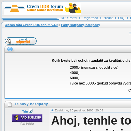
DDR Portal
Registrace
Hledat
FAQ
Obsah fóra Czech DDR forum v3.9
»
Pady, softpady, hardpady
T
Kolik byste byli ochotni zaplatit za kvalitni, cit
2000,- (nemuzu si dovolit vice)
4000,-
6000,-
i vice nez 6000,- (pokud opravdu vydrzi,
C
Trinovy hardpady
Zaslal: ne, 10.prosinec 2006, 20:59
Trin
Ahoj, tenhle t
Pad builder