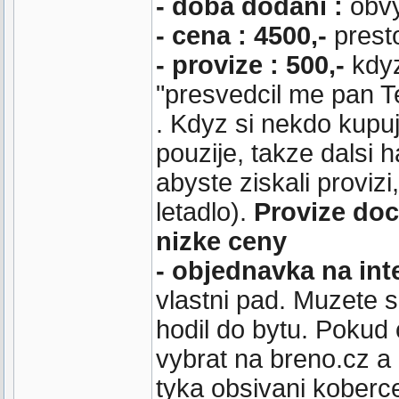
- doba dodani :
obvy
- cena :
4500,-
presto
- provize :
500,-
kdyz
"presvedcil me pan Te
. Kdyz si nekdo kupuj
pouzije, takze dalsi 
abyste ziskali provizi
letadlo).
Provize doc
nizke ceny
- objednavka na int
vlastni pad. Muzete s
hodil do bytu. Pokud 
vybrat na breno.cz a
tyka obsivani koberce