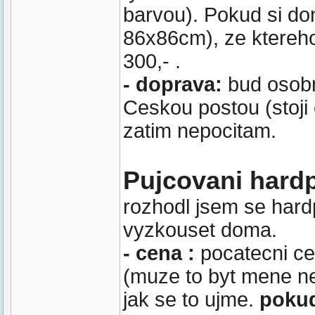
barvou). Pokud si do
86x86cm), ze ktereho
300,- .
- doprava:
bud osobn
Ceskou postou (stoji 
zatim nepocitam.
Pujcovani hard
rozhodl jsem se hardp
vyzkouset doma.
- cena :
pocatecni ce
(muze to byt mene ne
jak se to ujme.
pokud