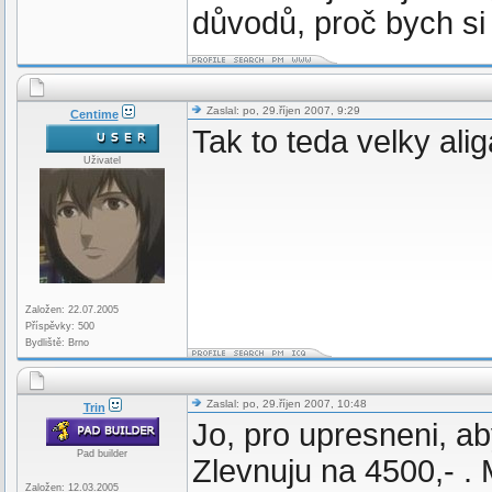
důvodů, proč bych si 
Zaslal: po, 29.říjen 2007, 9:29
Centime
Tak to teda velky ali
Uživatel
Založen: 22.07.2005
Příspěvky: 500
Bydliště: Brno
Zaslal: po, 29.říjen 2007, 10:48
Trin
Jo, pro upresneni, aby
Pad builder
Zlevnuju na 4500,- .
Založen: 12.03.2005