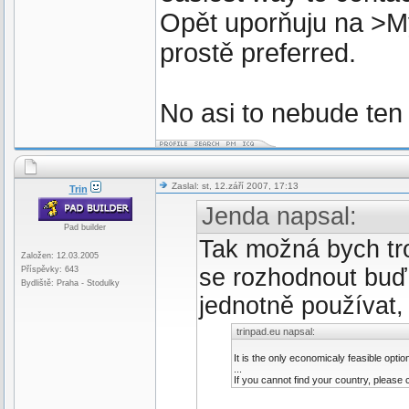
Opět uporňuju na >My
prostě preferred.
No asi to nebude ten
Zaslal: st, 12.září 2007, 17:13
Trin
Jenda napsal:
Pad builder
Tak možná bych tr
Založen: 12.03.2005
se rozhodnout buď 
Příspěvky: 643
Bydliště: Praha - Stodulky
jednotně používat, 
trinpad.eu napsal:
It is the only economicaly feasible optio
...
If you cannot find your country, please