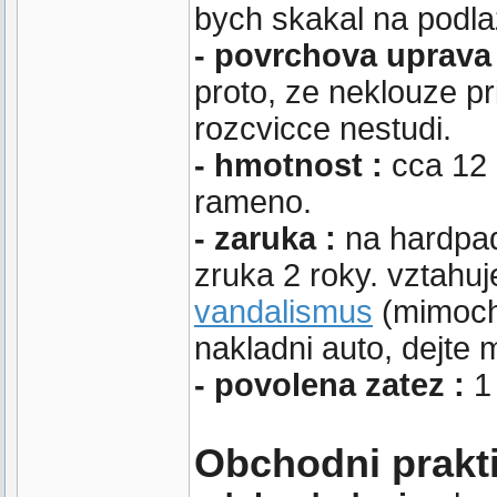
bych skakal na podl
- povrchova uprava
proto, ze neklouze pr
rozcvicce nestudi.
- hmotnost :
cca 12 
rameno.
- zaruka :
na hardpad
zruka 2 roky. vztahuj
vandalismus
(mimocho
nakladni auto, dejte 
- povolena zatez :
1
Obchodni prakt