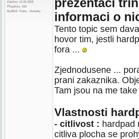
prezentaci tr
Založen: 12.03.2005
Příspěvky: 643
Bydliště: Praha - Stodulky
informaci o ni
Tento topic sem dava
hovor tim, jestli hard
fora ...
Zjednodusene ... por
prani zakaznika. Obj
Tam jsou na me take
Vlastnosti har
- citlivost :
hardpad 
citliva plocha se pro