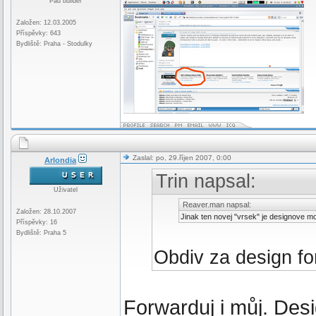
Pad builder
Založen: 12.03.2005
Příspěvky: 643
Bydliště: Praha - Stodulky
Zaslal: po, 29.říjen 2007, 0:00
Arlondia
Trin napsal:
Uživatel
Reaver.man napsal:
Založen: 28.10.2007
Jinak ten novej "vrsek" je designove mo
Příspěvky: 16
Bydliště: Praha 5
Obdiv za design f
Forwarduj i můj. Desi