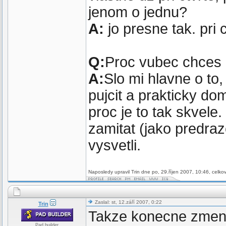
jenom o jednu?
A:
jo presne tak. pri c
Q:
Proc vubec chces 
A:
Slo mi hlavne o to
pujcit a prakticky do
proc je to tak skvele.
zamitat (jako predraz
vysvetli.
Naposledy upravil Trin dne po, 29.říjen 2007, 10:46, celko
Zaslal: st, 12.září 2007, 0:22
Trin
Takze konecne zmen
Pad builder