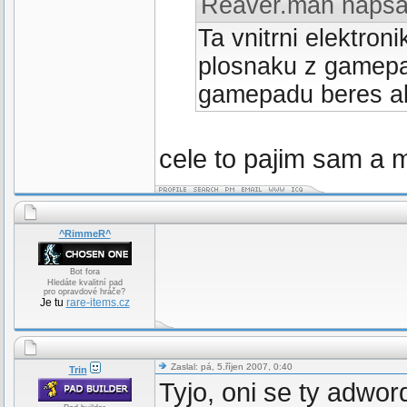
Reaver.man napsa
Ta vnitrni elektron
plosnaku z gamepa
gamepadu beres ak
cele to pajim sam a m
^RimmeR^
Bot fora
Hledáte kvalitní pad
pro opravdové hráče?
Je tu
rare-items.cz
Zaslal: pá, 5.říjen 2007, 0:40
Trin
Tyjo, oni se ty adwo