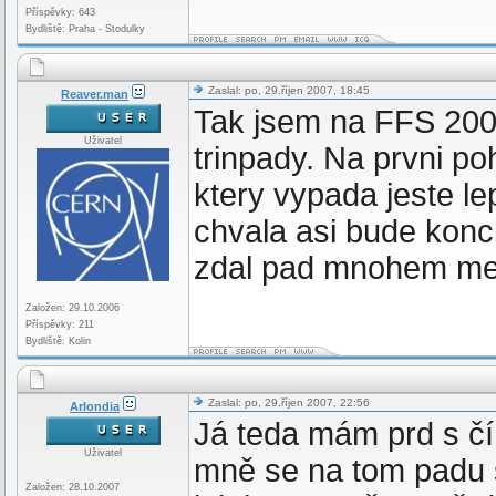
Příspěvky: 643
Bydliště: Praha - Stodulky
Zaslal: po, 29.říjen 2007, 18:45
Reaver.man
Tak jsem na FFS 200
Uživatel
trinpady. Na prvni p
ktery vypada jeste le
chvala asi bude konci
zdal pad mnohem mene
Založen: 29.10.2006
Příspěvky: 211
Bydliště: Kolin
Zaslal: po, 29.říjen 2007, 22:56
Arlondia
Já teda mám prd s čí
Uživatel
mně se na tom padu sk
Založen: 28.10.2007