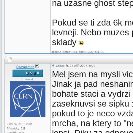
na uzasne ghost stepy
Pokud se ti zda 6k mo
levneji. Nebo muzes 
sklady
Zaslal: čt, 27.září 2007, 8:29
Reaver.man
Mel jsem na mysli vi
Uživatel
Jinak ja pad neshani
bohate staci a vydrzi
zaseknuvsi se sipku 
pokud to je neco vz
mrcha, na ktery to "n
Založen: 29.10.2006
Příspěvky: 211