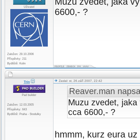
Muzu zvedet, jaka vy
Uživatel
6600,- ?
Založen: 29.10.2006
Příspěvky: 211
Bydliště: Kolin
Zaslal: st, 26.září 2007, 22:42
Trin
Reaver.man napsa
Pad builder
Muzu zvedet, jaka 
Založen: 12.03.2005
cca 6600,- ?
Příspěvky: 643
Bydliště: Praha - Stodulky
hmmm, kurz eura uz ne