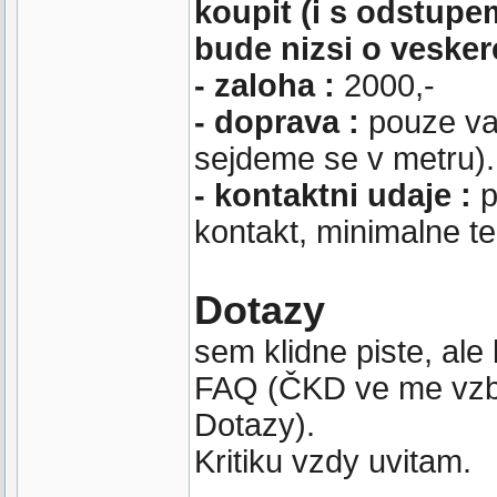
koupit (i s odstupe
bude nizsi o veske
- zaloha :
2000,-
- doprava :
pouze va
sejdeme se v metru). 
- kontaktni udaje :
p
kontakt, minimalne te
Dotazy
sem klidne piste, al
FAQ (ČKD ve me vzbu
Dotazy).
Kritiku vzdy uvitam.