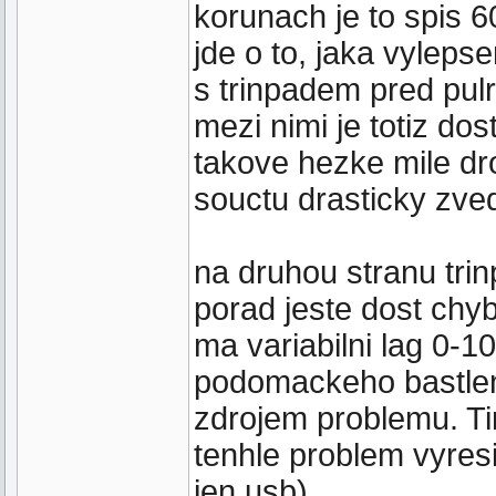
korunach je to spis 6
jde o to, jaka vyleps
s trinpadem pred pul
mezi nimi je totiz dos
takove hezke mile dr
souctu drasticky zve
na druhou stranu trin
porad jeste dost chy
ma variabilni lag 0-1
podomackeho bastlen
zdrojem problemu. Tim
tenhle problem vyresi
jen usb).