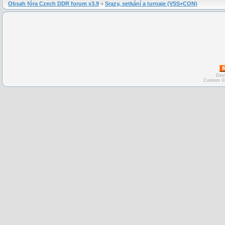
Obsah fóra Czech DDR forum v3.9
»
Srazy, setkání a turnaje (VSS+CON)
Des
Content ©