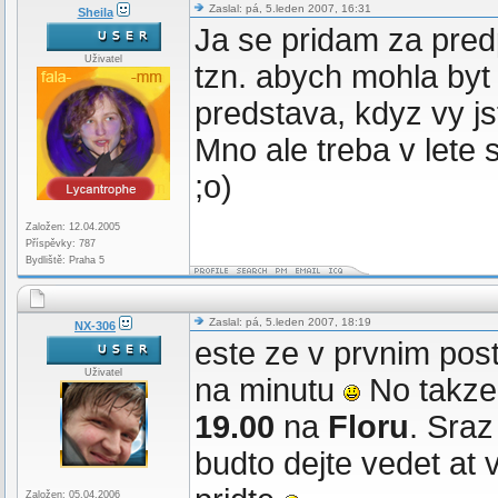
Zaslal: pá, 5.leden 2007, 16:31
Sheila
Ja se pridam za pred
Uživatel
tzn. abych mohla byt
predstava, kdyz vy js
Mno ale treba v lete 
;o)
Založen: 12.04.2005
Příspěvky: 787
Bydliště: Praha 5
Zaslal: pá, 5.leden 2007, 18:19
NX-306
este ze v prvnim pos
Uživatel
na minutu
No takz
19.00
na
Floru
. Sraz
budto dejte vedet at
Založen: 05.04.2006