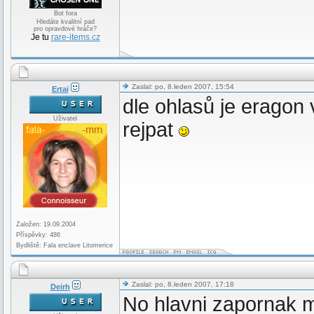
Bot fora
Hledáte kvalitní pad
pro opravdové hráče?
Je tu
rare-items.cz
Zaslal: po, 8.leden 2007, 15:54
Ertai
dle ohlasů je eragon 
Uživatel
rejpat
Založen: 19.09.2004
Příspěvky: 486
Bydliště: Fala enclave Litomerice
Zaslal: po, 8.leden 2007, 17:18
Deirh
No hlavni zapornak m