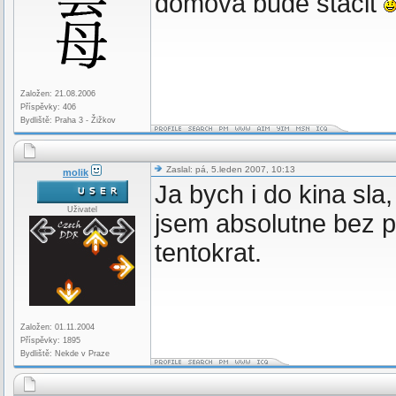
domova bude stačit
Založen: 21.08.2006
Příspěvky: 406
Bydliště: Praha 3 - Žižkov
Zaslal: pá, 5.leden 2007, 10:13
molik
Ja bych i do kina sla
Uživatel
jsem absolutne bez p
tentokrat.
Založen: 01.11.2004
Příspěvky: 1895
Bydliště: Nekde v Praze