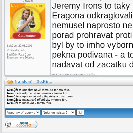
Uživatel
Jeremy Irons to tak
Eragona odkragloval
nemusel naprosto ne
porad prohravat proti 
byl by to imho vyborn
Založen: 20.03.2006
Příspěvky: 487
pekna podivana - a to 
Bydliště: Fala Core,
Entertainment District
nadavat od zacatku 
[random] - Do.Kina
Nemůžete
odesílat nové téma do tohoto fóra.
Nemůžete
odpovídat na témata v tomto fóru.
Nemůžete
upravovat své příspěvky v tomto fóru.
Nemůžete
mazat své příspěvky v tomto fóru.
Nemůžete
hlasovat v tomto fóru.