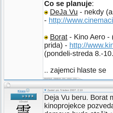
Co se planuje
:
DeJa Vu
- nekdy (as
-
http://www.cinemac
Borat
- Kino Aero - 
prida) -
http://www.k
(pondeli-streda 8.-10
.. zajemci hlaste se
Zaslal: pá, 5.leden 2007, 2:10
Kirara
Deja Vu beru. Borat 
Uživatel
kinoprojekce pozveda