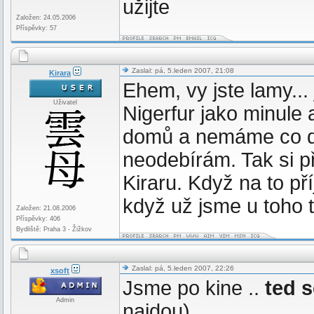
užijte
Založen: 24.05.2006
Příspěvky: 57
Zaslal: pá, 5.leden 2007, 21:08
Kirara
Ehem, vy jste lamy...
Uživatel
Nigerfur jako minule 
domů a nemáme co dě
neodebírám. Tak si 
Kiraru. Když na to př
když už jsme u toho t
Založen: 21.08.2006
Příspěvky: 406
Bydliště: Praha 3 - Žižkov
Zaslal: pá, 5.leden 2007, 22:26
xsoft
Jsme po kine ..
ted s
Admin
najdou).