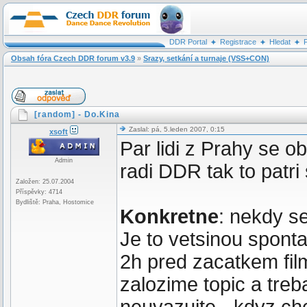
DDR Portal
Registrace
Hledat
Obsah fóra Czech DDR forum v3.9
»
Srazy, setkání a turnaje (VSS+CON)
[random] - Do.Kina
Zaslal: pá, 5.leden 2007, 0:15
xsoft
Par lidi z Prahy se o
Admin
radi DDR tak to patri
Založen: 25.07.2004
Příspěvky: 4714
Bydliště: Praha, Hostomice
Konkretne
: nekdy s
Je to vetsinou sponta
2h pred zacatkem fil
zalozime topic a treb