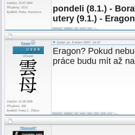
Založen: 25.07.2004
pondeli (8.1.) - Bor
Příspěvky: 4714
Bydliště: Praha, Hostomice
utery (9.1.) - Eragon
Zaslal: po, 8.leden 2007, 14:47
Kirara
Eragon? Pokud nebudu
Uživatel
práce budu mít až nad
Založen: 21.08.2006
Příspěvky: 406
Bydliště: Praha 3 - Žižkov
^RimmeR^