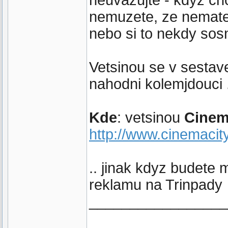
neuvazujte - kdyz chc
nemuzete, ze nemate c
nebo si to nekdy sos
Vetsinou se v sestave
nahodni kolemjdouci .
Kde
: vetsinou
Cinem
http://www.cinemacit
.. jinak kdyz budete m
reklamu na Trinpady
_________________