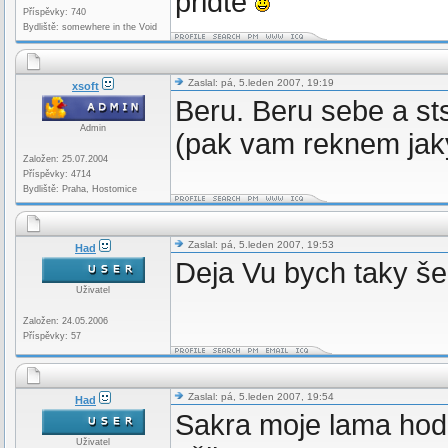
pridte
Příspěvky: 740
Bydliště: somewhere in the Void
Zaslal: pá, 5.leden 2007, 19:19
xsoft
Beru. Beru sebe a st
Admin
(pak vam reknem jaky 
Založen: 25.07.2004
Příspěvky: 4714
Bydliště: Praha, Hostomice
Zaslal: pá, 5.leden 2007, 19:53
Had
Deja Vu bych taky še
Uživatel
Založen: 24.05.2006
Příspěvky: 57
Zaslal: pá, 5.leden 2007, 19:54
Had
Sakra moje lama hodin
Uživatel