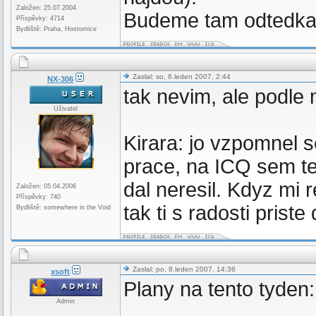
Založen: 25.07.2004
Budeme tam odtedka 
Příspěvky: 4714
Bydliště: Praha, Hostomice
Zaslal: so, 6.leden 2007, 2:44
NX-306
tak nevim, ale podle 
Uživatel
Kirara: jo vzpomnel s
prace, na ICQ sem te
dal neresil. Kdyz mi 
Založen: 05.04.2006
Příspěvky: 740
tak ti s radosti prist
Bydliště: somewhere in the Void
Zaslal: po, 8.leden 2007, 14:36
xsoft
Plany na tento tyden:
Admin