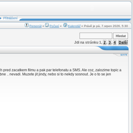
Přihlášení
Personál
«
Počasí
«
Kalendář
« Právě je pá, 7.srpen 2026, 5:30
Jdi na stránku
1
,
2
,
3
,
4
Další
2h pred zacatkem filmu a pak par telefonatu a SMS. Ale coz, zalozime topic a
ne .. nevadi. Muzete jit jindy, nebo si to nekdy sosnout. Je o to se jen