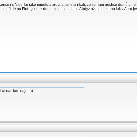
dokonce i s Nigerfur jako minule a zrovna jsme si říkali, že se nám nechce domů a 
o příjde na Flóře jsem z domu za deset minut. A když už jsme u toho tak v Aeru ješt
 at nas tam najdou).