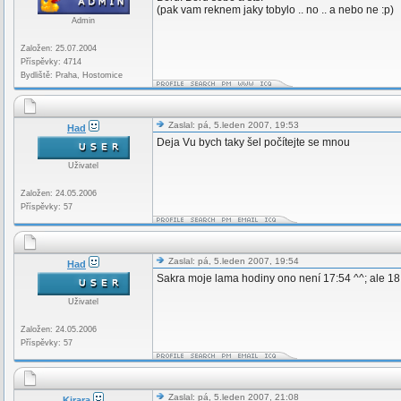
(pak vam reknem jaky tobylo .. no .. a nebo ne :p)
Admin
Založen: 25.07.2004
Příspěvky: 4714
Bydliště: Praha, Hostomice
Zaslal: pá, 5.leden 2007, 19:53
Had
Deja Vu bych taky šel počítejte se mnou
Uživatel
Založen: 24.05.2006
Příspěvky: 57
Zaslal: pá, 5.leden 2007, 19:54
Had
Sakra moje lama hodiny ono není 17:54 ^^; ale 18:5
Uživatel
Založen: 24.05.2006
Příspěvky: 57
Zaslal: pá, 5.leden 2007, 21:08
Kirara