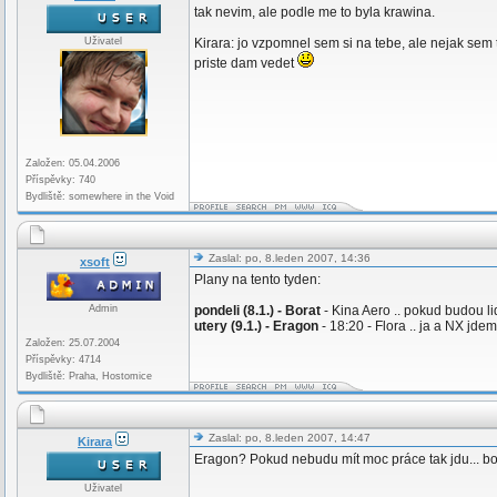
tak nevim, ale podle me to byla krawina.
Uživatel
Kirara: jo vzpomnel sem si na tebe, ale nejak sem 
priste dam vedet
Založen: 05.04.2006
Příspěvky: 740
Bydliště: somewhere in the Void
Zaslal: po, 8.leden 2007, 14:36
xsoft
Plany na tento tyden:
Admin
pondeli (8.1.) - Borat
- Kina Aero .. pokud budou li
utery (9.1.) - Eragon
- 18:20 - Flora .. ja a NX jde
Založen: 25.07.2004
Příspěvky: 4714
Bydliště: Praha, Hostomice
Zaslal: po, 8.leden 2007, 14:47
Kirara
Eragon? Pokud nebudu mít moc práce tak jdu... boj
Uživatel