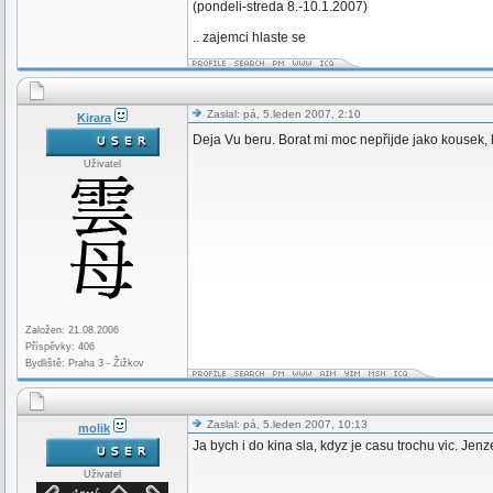
(pondeli-streda 8.-10.1.2007)
.. zajemci hlaste se
Zaslal: pá, 5.leden 2007, 2:10
Kirara
Deja Vu beru. Borat mi moc nepřijde jako kousek, 
Uživatel
Založen: 21.08.2006
Příspěvky: 406
Bydliště: Praha 3 - Žižkov
Zaslal: pá, 5.leden 2007, 10:13
molik
Ja bych i do kina sla, kdyz je casu trochu vic. Je
Uživatel