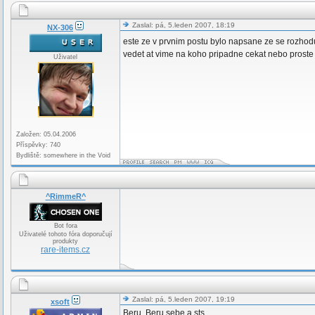
Zaslal: pá, 5.leden 2007, 18:19
NX-306
este ze v prvnim postu bylo napsane ze se rozho
vedet at vime na koho pripadne cekat nebo proste
Uživatel
Založen: 05.04.2006
Příspěvky: 740
Bydliště: somewhere in the Void
^RimmeR^
Bot fora
Uživatelé tohoto fóra doporučují
produkty
rare-items.cz
Zaslal: pá, 5.leden 2007, 19:19
xsoft
Beru. Beru sebe a sts.