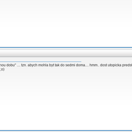
u dobu" .... tzn. abych mohla byt tak do sedmi doma.... hmm.. dost utopicka predsta
;o)