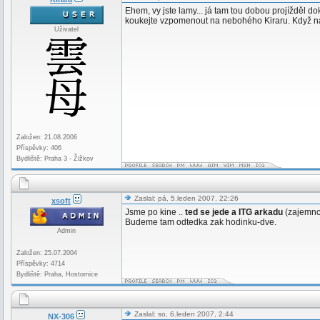
Ehem, vy jste lamy... já tam tou dobou projížděl 
koukejte vzpomenout na nebohého Kiraru. Když na t
Uživatel
Založen: 21.08.2006
Příspěvky: 406
Bydliště: Praha 3 - Žižkov
Zaslal: pá, 5.leden 2007, 22:26
xsoft
Jsme po kine ..
ted se jede a ITG arkadu
(zajemnci
Budeme tam odtedka zak hodinku-dve.
Admin
Založen: 25.07.2004
Příspěvky: 4714
Bydliště: Praha, Hostomice
Zaslal: so, 6.leden 2007, 2:44
NX-306