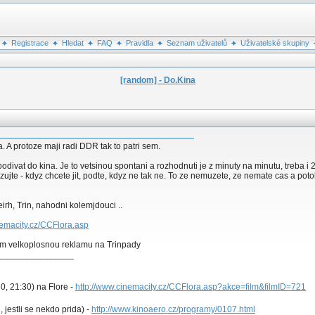
Registrace
Hledat
FAQ
Pravidla
Seznam uživatelů
Uživatelské skupiny
[random] - Do.Kina
. A protoze maji radi DDR tak to patri sem.
divat do kina. Je to vetsinou spontani a rozhodnuti je z minuty na minutu, treba i 
zujte - kdyz chcete jit, podte, kdyz ne tak ne. To ze nemuzete, ze nemate cas a potob
irh, Trin, nahodni kolemjdouci ..
nemacity.cz/CCFlora.asp
ilmem velkoplosnou reklamu na Trinpady
_______________
30, 21:30) na Flore -
http://www.cinemacity.cz/CCFlora.asp?akce=film&filmID=721
 jestli se nekdo prida) -
http://www.kinoaero.cz/programy/0107.html