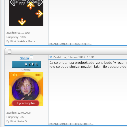
Založen: 01.11.2004
Příspěvky: 1895
Bydliště: Nekde v Praze
Zaslal: pá, 5.leden 2007, 16:31
Sheila
Ja se pridam za predpokladu, ze to bude "v rozumno
lete se bude stmivat pozdeji, tak m ito treba projde 
Uživatel
Založen: 12.04.2005
Příspěvky: 787
Bydliště: Praha 5