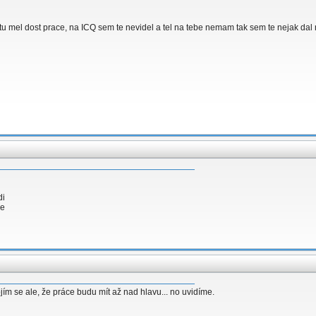
tu mel dost prace, na ICQ sem te nevidel a tel na tebe nemam tak sem te nejak dal ne
di
me
ím se ale, že práce budu mít až nad hlavu... no uvidíme.