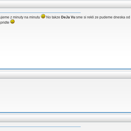
dujeme z minuty na minutu
No takze
DeJa Vu
sme si rekli ze pudeme dneska od
 pridte