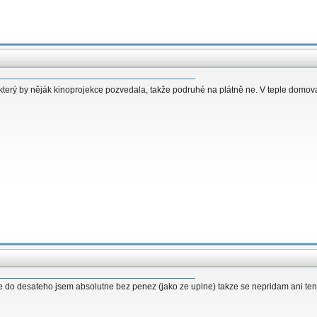
který by něják kinoprojekce pozvedala, takže podruhé na plátně ne. V teple domov
nze do desateho jsem absolutne bez penez (jako ze uplne) takze se nepridam ani ten