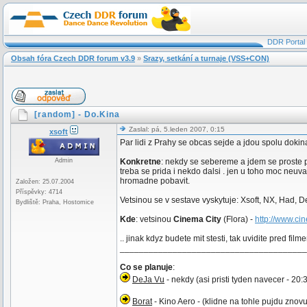
DDR Portal
Obsah fóra Czech DDR forum v3.9
»
Srazy, setkání a turnaje (VSS+CON)
[random] - Do.Kina
Zaslal: pá, 5.leden 2007, 0:15
xsoft
Par lidi z Prahy se obcas sejde a jdou spolu dokina
Admin
Konkretne
: nekdy se sebereme a jdem se proste po
treba se prida i nekdo dalsi . jen u toho moc neuva
hromadne pobavit.
Založen: 25.07.2004
Příspěvky: 4714
Vetsinou se v sestave vyskytuje: Xsoft, NX, Had, De
Bydliště: Praha, Hostomice
Kde
: vetsinou
Cinema City
(Flora) -
http://www.ci
.. jinak kdyz budete mit stesti, tak uvidite pred f
_______________________________________
Co se planuje
:
DeJa Vu
- nekdy (asi pristi tyden navecer - 20:
Borat
- Kino Aero - (klidne na tohle pujdu znovu,