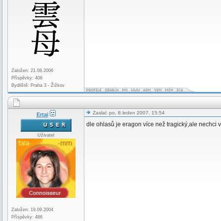
Založen: 21.08.2006
Příspěvky: 406
Bydliště: Praha 3 - Žižkov
Zaslal: po, 8.leden 2007, 15:54
Ertai
dle ohlasů je eragon více než tragický,ale nechci 
Uživatel
Založen: 19.09.2004
Příspěvky: 486