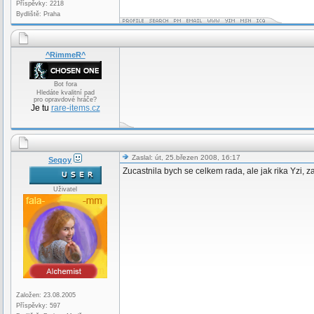
Příspěvky: 2218
Bydliště: Praha
^RimmeR^
Bot fora
Hledáte kvalitní pad
pro opravdové hráče?
Je tu
rare-items.cz
Zaslal: út, 25.březen 2008, 16:17
Seqoy
Zucastnila bych se celkem rada, ale jak rika Yzi, za
Uživatel
Založen: 23.08.2005
Příspěvky: 597