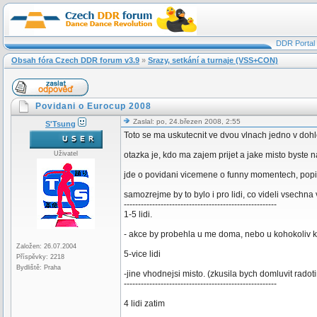
DDR Portal
Obsah fóra Czech DDR forum v3.9
»
Srazy, setkání a turnaje (VSS+CON)
Povidani o Eurocup 2008
Zaslal: po, 24.březen 2008, 2:55
S'Tsung
Toto se ma uskutecnit ve dvou vlnach jedno v doh
Uživatel
otazka je, kdo ma zajem prijet a jake misto byste n
jde o povidani vicemene o funny momentech, popis 
samozrejme by to bylo i pro lidi, co videli vsechna 
------------------------------------------------------
1-5 lidi.
- akce by probehla u me doma, nebo u kohokoliv ka
Založen: 26.07.2004
5-vice lidi
Příspěvky: 2218
Bydliště: Praha
-jine vhodnejsi misto. (zkusila bych domluvit rado
------------------------------------------------------
4 lidi zatim