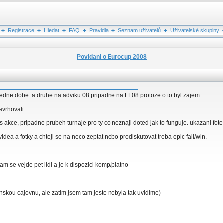
Registrace
Hledat
FAQ
Pravidla
Seznam uživatelů
Uživatelské skupiny
Povidani o Eurocup 2008
ledne dobe. a druhe na adviku 08 pripadne na FF08 protoze o to byl zajem.
avrhovali.
akce, pripadne prubeh turnaje pro ty co neznaji doted jak to funguje. ukazani fote
videa a fotky a chteji se na neco zeptat nebo prodiskutovat treba epic fail/win.
m se vejde pet lidi a je k dispozici komp/platno
tinskou cajovnu, ale zatim jsem tam jeste nebyla tak uvidime)