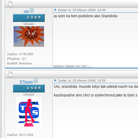
Zaslal: út, 25.březen 2008, 14:00
ulo
ja som na tom podobne ako Srandista
(urcite kazdy tuzi daco si vypocut od cloveka co s
Uživatel
Založen: 27.09.2005
Příspěvky: 117
Bydliště: Bratislava
Zaslal: út, 25.březen 2008, 15:55
S'Tsung
Ulo, srandista: muzete kdyz tak udelat navrh na dat
Uživatel
kazdopadne ano chci si vyslechnout jake to bylo z
Založen: 26.07.2004