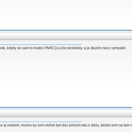
nete, kdyby se vam to hodilo PM/ICQ a jine protokoly. a ja zkusim neco vymyslet.
 aj zastavil, mozno by som mohol tym tiez prilozit ruku k dielu, kedze som sa tam 