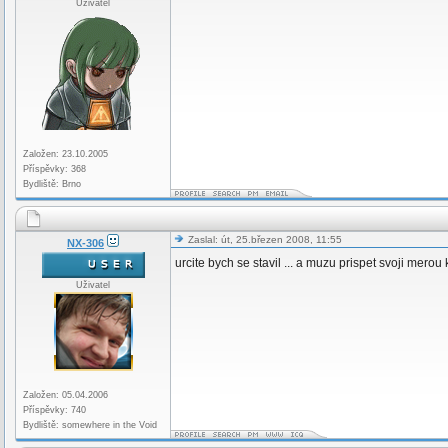
Uživatel
Založen: 23.10.2005
Příspěvky: 368
Bydliště: Brno
Zaslal: út, 25.březen 2008, 11:55
NX-306
urcite bych se stavil ... a muzu prispet svoji merou 
Uživatel
Založen: 05.04.2006
Příspěvky: 740
Bydliště: somewhere in the Void