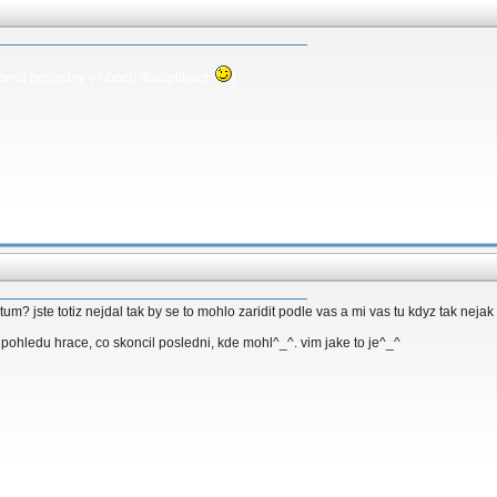
koncil posledny v oboch disciplinach
)
um? jste totiz nejdal tak by se to mohlo zaridit podle vas a mi vas tu kdyz tak nejak
 pohledu hrace, co skoncil posledni, kde mohl^_^. vim jake to je^_^