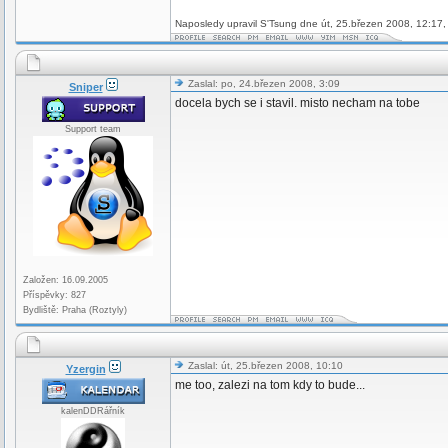
Naposledy upravil S'Tsung dne út, 25.březen 2008, 12:17,
Zaslal: po, 24.březen 2008, 3:09
Sniper
docela bych se i stavil. misto necham na tobe
Support team
Založen: 16.09.2005
Příspěvky: 827
Bydliště: Praha (Roztyly)
Zaslal: út, 25.březen 2008, 10:10
Yzergin
me too, zalezi na tom kdy to bude...
kalenDDRářník