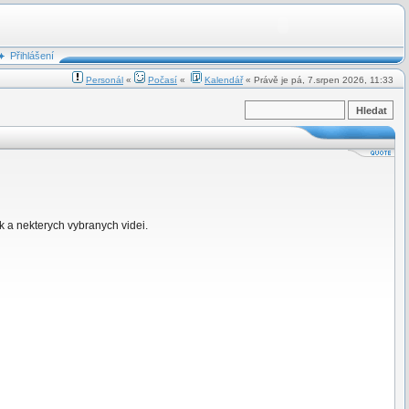
Přihlášení
Personál
«
Počasí
«
Kalendář
« Právě je pá, 7.srpen 2026, 11:33
k a nekterych vybranych videi.