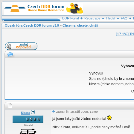
DDR Portal
Registrace
Hledat
FAQ
Obsah fóra Czech DDR forum v3.9
»
Chceme, chcete, chtějí
[17.1%] Tr
Vyhovuj
Vyhovuji
Spis ne (chtelo by to zmenu
Nevim (tricko nemam, nebo
C
Zaslal: čt, 18.září 2008, 12:09
Kirara
já jsem taky ještě žádné nedostal
Uživatel
Nick Kirara, velikost XL, podle ceny možná i dvě