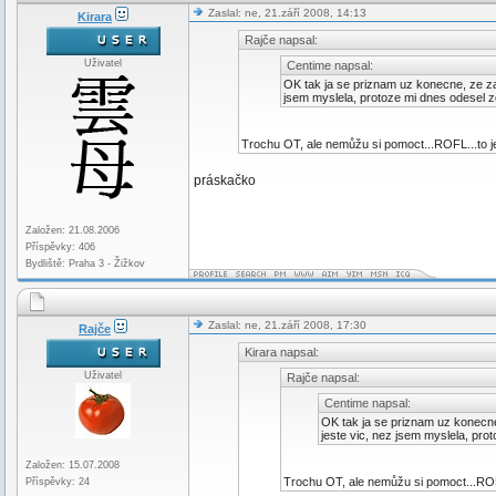
Zaslal: ne, 21.září 2008, 14:13
Kirara
Rajče napsal:
Uživatel
Centime napsal:
OK tak ja se priznam uz konecne, ze zat
jsem myslela, protoze mi dnes odesel z
Trochu OT, ale nemůžu si pomoct...ROFL...to je 
práskačko
Založen: 21.08.2006
Příspěvky: 406
Bydliště: Praha 3 - Žižkov
Zaslal: ne, 21.září 2008, 17:30
Rajče
Kirara napsal:
Uživatel
Rajče napsal:
Centime napsal:
OK tak ja se priznam uz konecne,
jeste vic, nez jsem myslela, pro
Založen: 15.07.2008
Trochu OT, ale nemůžu si pomoct...ROFL.
Příspěvky: 24