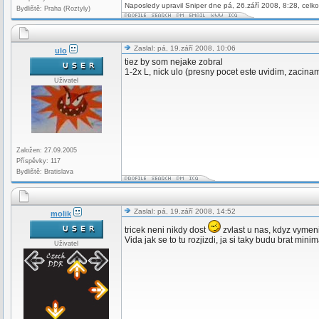
Naposledy upravil Sniper dne pá, 26.září 2008, 8:28, celk
Bydliště: Praha (Roztyly)
Zaslal: pá, 19.září 2008, 10:06
ulo
tiez by som nejake zobral
1-2x L, nick ulo (presny pocet este uvidim, zacina
Uživatel
Založen: 27.09.2005
Příspěvky: 117
Bydliště: Bratislava
Zaslal: pá, 19.září 2008, 14:52
molik
tricek neni nikdy dost
zvlast u nas, kdyz vymeni
Vida jak se to tu rozjizdi, ja si taky budu brat min
Uživatel