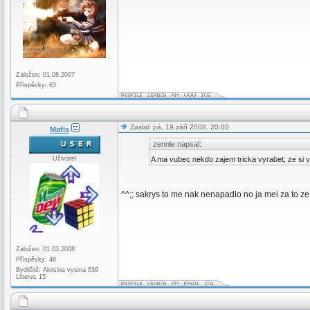
Založen: 01.08.2007
Příspěvky: 63
Zaslal: pá, 19.září 2008, 20:00
Mafis
zennie napsal:
Uživatel
A ma vubec nekdo zajem tricka vyrabet, ze si v
^^;; sakrys to me nak nenapadlo no ja mel za to ze
Založen: 01.03.2008
Příspěvky: 48
Bydliště: Aloisina vysina 639
Liberec 15