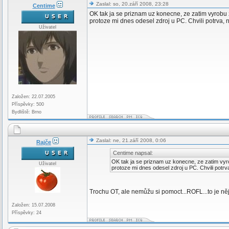
Zaslal: so, 20.září 2008, 23:28
Centime
OK tak ja se priznam uz konecne, ze zatim vyrobu z
protoze mi dnes odesel zdroj u PC. Chvili potrva,
Uživatel
Založen: 22.07.2005
Příspěvky: 500
Bydliště: Brno
Zaslal: ne, 21.září 2008, 0:06
Rajče
Centime napsal:
OK tak ja se priznam uz konecne, ze zatim vyrob
Uživatel
protoze mi dnes odesel zdroj u PC. Chvili potr
Trochu OT, ale nemůžu si pomoct...ROFL...to je něj
Založen: 15.07.2008
Příspěvky: 24