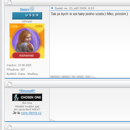
Zaslal: ne, 21.září 2008, 9:02
Seqoy
Tak ja bych si asi taky jedno vzala:) Mko, prosim:)
Uživatel
Založen: 23.08.2005
Příspěvky: 597
Bydliště: Praha - Modřany
^RimmeR^
Bot fora
Hledáte kvalitní pad
pro opravdové hráče?
Je tu
rare-items.cz