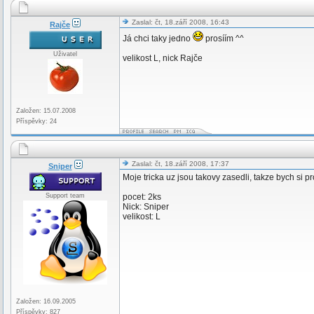
Zaslal: čt, 18.září 2008, 16:43
Rajče
Já chci taky jedno
prosíím ^^
Uživatel
velikost L, nick Rajče
Založen: 15.07.2008
Příspěvky: 24
Zaslal: čt, 18.září 2008, 17:37
Sniper
Moje tricka uz jsou takovy zasedli, takze bych si pr
Support team
pocet: 2ks
Nick: Sniper
velikost: L
Založen: 16.09.2005
Příspěvky: 827