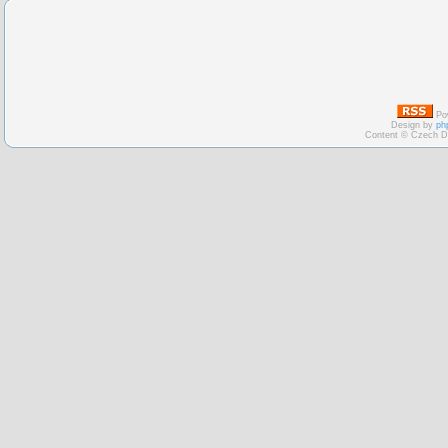
Po
Design by
ph
Content © Czech D