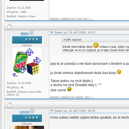
Založen: 01.11.2004
Příspěvky: 1895
Bydliště: Nekde v Praze
Zaslal: pá, 19.září 2008, 18:21
Mafis
molik napsal:
Uživatel
tricek neni nikdy dost
zvlast u nas, kdyz vy
Vida jak se to tu rozjizdi, ja si taky budu brat
jojo to je pravda u me faze tancovani s trickem a 
jo jinak zmena objednavam teda dva kusy
Takze jedno na nick Mafis L
Založen: 01.03.2008
a druhy na nick Draakki taky L ^^
Příspěvky: 48
obe cerne
Bydliště: Aloisina vysina 639
Liberec 15
Zaslal: pá, 19.září 2008, 18:36
zennie
A ma vubec nekdo zajem tricka vyrabet, ze si vsic
Uživatel