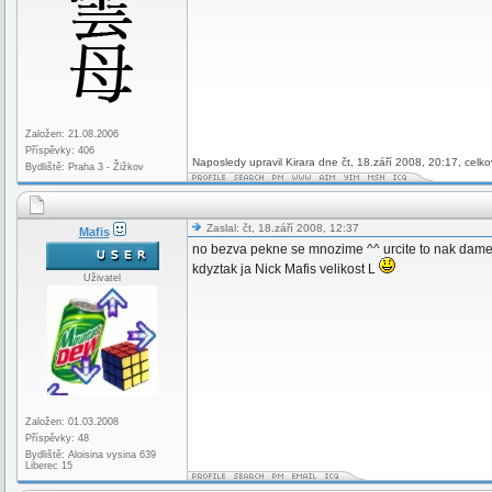
Založen: 21.08.2006
Příspěvky: 406
Naposledy upravil Kirara dne čt, 18.září 2008, 20:17, celk
Bydliště: Praha 3 - Žižkov
Zaslal: čt, 18.září 2008, 12:37
Mafis
no bezva pekne se mnozime ^^ urcite to nak dam
kdyztak ja Nick Mafis velikost L
Uživatel
Založen: 01.03.2008
Příspěvky: 48
Bydliště: Aloisina vysina 639
Liberec 15