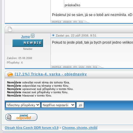
práskačko
Prásknul jsi se sám, já se o tobě ani nezmínila. xD
Zaslal: po, 22.září 2008, 9:51
Jump
Pokud to jeste plati, tak ja bych prosil jedno veli
Newbie
Založen: 05.08.2008
Příspěvky: 4
[17.1%] Tricka-4. varka - objednavky
Nemůžete
odesílat nové téma do tohoto fóra.
Nemůžete
odpovídat na témata v tomto fóru.
Nemůžete
upravovat své příspěvky v tomto fóru.
Nemůžete
mazat své příspěvky v tomto fóru.
Nemůžete
hlasovat v tomto fóru.
Obsah fóra Czech DDR forum v3.9
»
Chceme, chcete, chtějí