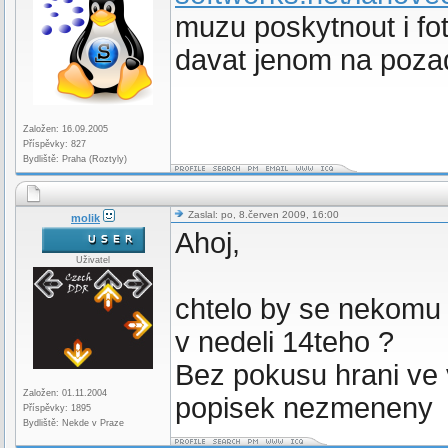
muzu poskytnout i fo
davat jenom na pozada
Založen: 16.09.2005
Příspěvky: 827
Bydliště: Praha (Roztyly)
Zaslal: po, 8.červen 2009, 16:00
molik
Ahoj,
Uživatel
chtelo by se nekomu
v nedeli 14teho ?
Bez pokusu hrani ve v
Založen: 01.11.2004
popisek nezmeneny
Příspěvky: 1895
Bydliště: Nekde v Praze