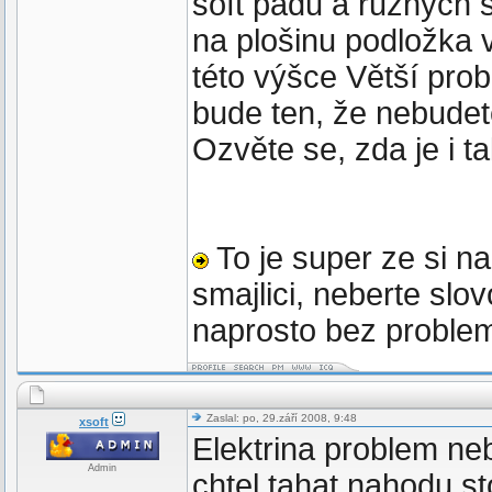
soft padu a různých 
na plošinu podložka 
této výšce Větší pro
bude ten, že nebudete
Ozvěte se, zda je i t
To je super ze si n
smajlici, neberte slov
naprosto bez problem
Zaslal: po, 29.září 2008, 9:48
xsoft
Elektrina problem ne
Admin
chtel tahat nahodu s