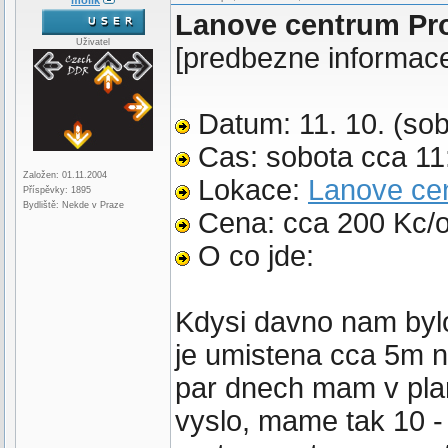
molik
Lanove centrum Pr
Uživatel
[predbezne informac
Datum: 11. 10. (sob
Cas: sobota cca 11
Založen: 01.11.2004
Lokace:
Lanove ce
Příspěvky: 1895
Bydliště: Nekde v Praze
Cena: cca 200 Kc/
O co jde:
Kdysi davno nam bylo 
je umistena cca 5m nad
par dnech mam v planu
vyslo, mame tak 10 -