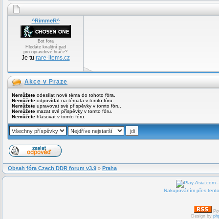
^RimmeR^
Bot fora
Hledáte kvalitní pad
pro opravdové hráče?
Je tu
rare-items.cz
Akce v Praze
Nemůžete
odesílat nové téma do tohoto fóra.
Nemůžete
odpovídat na témata v tomto fóru.
Nemůžete
upravovat své příspěvky v tomto fóru.
Nemůžete
mazat své příspěvky v tomto fóru.
Nemůžete
hlasovat v tomto fóru.
Obsah fóra Czech DDR forum v3.9
»
Praha
Nakupováním přes tento 
Po
Design by
ph