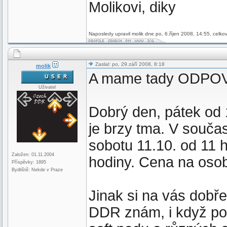
Molikovi, diky
Naposledy upravil molik dne po, 6.říjen 2008, 14:55, celko
Zaslal: po, 29.září 2008, 8:18
molik
A mame tady ODP
Uživatel
Dobrý den, pátek od 
je brzy tma. V souča
sobotu 11.10. od 11
Založen: 01.11.2004
hodiny. Cena na oso
Příspěvky: 1895
Bydliště: Nekde v Praze
Jinak si na vás dobř
DDR znám, i když pou