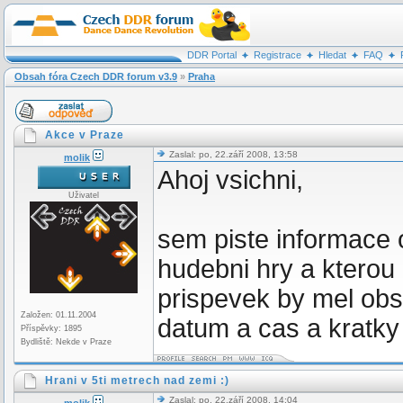
DDR Portal
Registrace
Hledat
FAQ
Obsah fóra Czech DDR forum v3.9
»
Praha
Akce v Praze
Zaslal: po, 22.září 2008, 13:58
molik
Ahoj vsichni,
Uživatel
sem piste informace 
hudebni hry a kterou 
prispevek by mel obs
Založen: 01.11.2004
datum a cas a kratky
Příspěvky: 1895
Bydliště: Nekde v Praze
Hrani v 5ti metrech nad zemi :)
Zaslal: po, 22.září 2008, 14:04