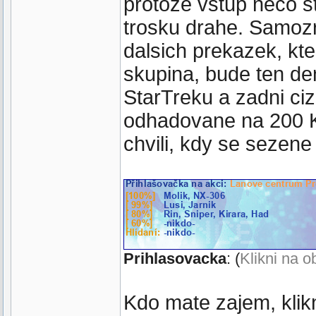
protoze vstup neco st
trosku drahe. Samozr
dalsich prekazek, kt
skupina, bude ten den
StarTreku a zadni ci
odhadovane na 200 K
chvili, kdy se sezen
Prihlasovacka
: (
Klikni na o
Kdo mate zajem, klik