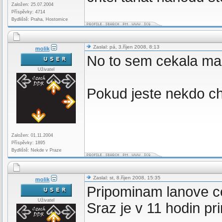
Založen: 25.07.2004
Příspěvky: 4714
Bydliště: Praha, Hostomice
Zaslal: pá, 3.říjen 2008, 8:13
molik
No to sem cekala ma
Uživatel
Pokud jeste nekdo chc
Založen: 01.11.2004
Příspěvky: 1895
Bydliště: Nekde v Praze
Zaslal: st, 8.říjen 2008, 15:35
molik
Pripominam lanove 
Uživatel
Sraz je v 11 hodin pr