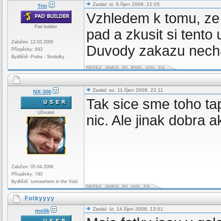
Zaslal: st, 8.říjen 2008, 21:05
Trin
Vzhledem k tomu, ze 
Pad builder
pad a zkusit si tento 
Založen: 12.03.2005
Duvody zakazu nech
Příspěvky: 643
Bydliště: Praha - Stodulky
Zaslal: so, 11.říjen 2008, 22:11
NX-306
Tak sice sme toho tap
Uživatel
nic. Ale jinak dobra a
Založen: 05.04.2006
Příspěvky: 740
Bydliště: somewhere in the Void
Fotkyyyy
Zaslal: út, 14.říjen 2008, 13:01
molik