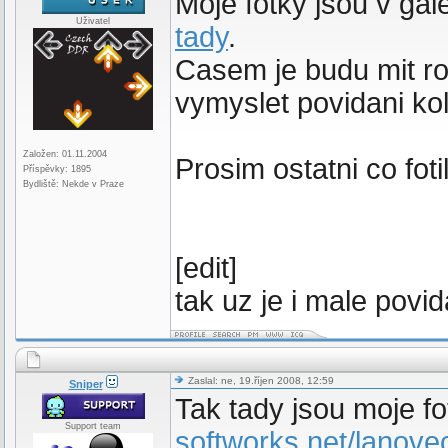
Moje fotky jsou v ga
Uživatel
tady
.
Casem je budu mit ro
vymyslet povidani ko
Založen: 01.11.2004
Prosim ostatni co foti
Příspěvky: 1895
Bydliště: Nekde v Praze
[edit]
tak uz je i male pov
Zaslal: ne, 19.říjen 2008, 12:59
Sniper
Tak tady jsou moje f
Support team
softworks.net/lanove