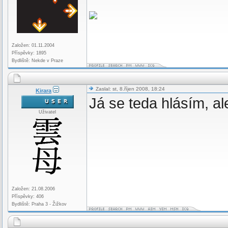
Založen: 01.11.2004
Příspěvky: 1895
Bydliště: Nekde v Praze
Zaslal: st, 8.říjen 2008, 18:24
Kirara
Já se teda hlásím, a
Uživatel
Založen: 21.08.2006
Příspěvky: 406
Bydliště: Praha 3 - Žižkov