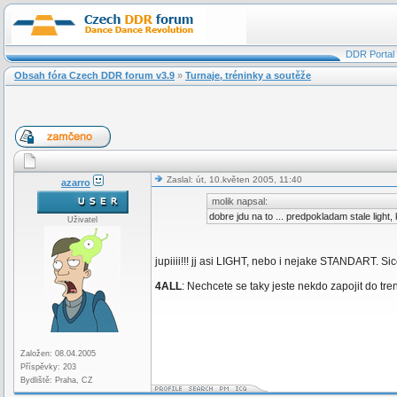
DDR Portal
Obsah fóra Czech DDR forum v3.9
»
Turnaje, tréninky a soutěže
Zaslal: út, 10.květen 2005, 11:40
azarro
molik napsal:
dobre jdu na to ... predpokladam stale light, 
Uživatel
jupiiii!!! jj asi LIGHT, nebo i nejake STANDART. 
4ALL
: Nechcete se taky jeste nekdo zapojit do tre
Založen: 08.04.2005
Příspěvky: 203
Bydliště: Praha, CZ