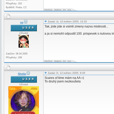
Příspěvky: 203
Bydliště: Praha, CZ
Zaslal: út, 10.květen 2005, 14:32
xg
Tak, jiste jste si vsimli zmeny nazvu mistnosti...
Uživatel
a ja si nemohl odpustit 100. prispevek s nulovou 
Založen: 08.04.2005
Příspěvky: 208
Zaslal: čt, 12.květen 2005, 9:45
Sheila
Scares of time mám na AA =)
To druhý jsem nezkoušela
Uživatel