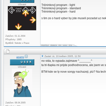
Uživatel
Tréninkový program - light
Tréninkový program - standard
Tréninkový program - hard
s tim ze o hard vyber by jste museli pozadat uz nek
Založen: 01.11.2004
Příspěvky: 1895
Bydliště: Nekde v Praze
Zaslal: út, 10.květen 2005, 11:50
azarro
no vida, to vypada zajimave ^_______^
ta tri-tlapka mi prijde podhodnocena, ale jsem ve 
Uživatel
BTW kde se ty nove songy nachazeji, plz? Na te
Založen: 08.04.2005