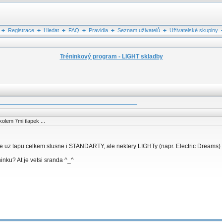
Registrace
Hledat
FAQ
Pravidla
Seznam uživatelů
Uživatelské skupiny
Tréninkový program - LIGHT skladby
kolem 7mi tlapek ...
Sice uz tapu celkem slusne i STANDARTY, ale nektery LIGHTy (napr. Electric Dreams)
ninku? At je vetsi sranda ^_^