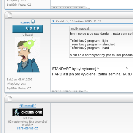
Příspěvky: 203
Bydliště: Praha, CZ
Zaslal: út, 10.květen 2005, 11:52
azarro
molik napsal:
hmm co se tyce standardu ... ptala sem se jes
Uživatel
Tréninkový program - light
Tréninkový program - standard
Tréninkový program - hard
s tim ze o hard vyber by jste museli pozadat
STANDART by byl vybornej ^_____________^
HARD asi jen pro vyvolene.. zatim jsem na HARD d
Založen: 08.04.2005
Příspěvky: 203
Bydliště: Praha, CZ
^RimmeR^
Bot fora
Uživatelé tohoto fóra doporučují
produkty
rare-items.cz