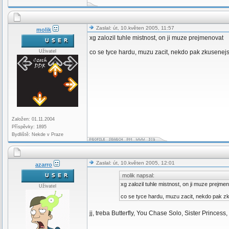
Zaslal: út, 10.květen 2005, 11:57
molik
xg zalozil tuhle mistnost, on ji muze prejmenovat
Uživatel
co se tyce hardu, muzu zacit, nekdo pak zkusenejsi
Založen: 01.11.2004
Příspěvky: 1895
Bydliště: Nekde v Praze
Zaslal: út, 10.květen 2005, 12:01
azarro
molik napsal:
xg zalozil tuhle mistnost, on ji muze prejme
Uživatel
co se tyce hardu, muzu zacit, nekdo pak zku
jj, treba Butterfly, You Chase Solo, Sister Princess