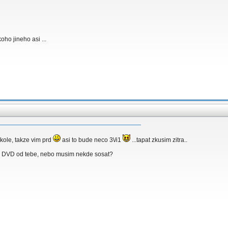
oho jineho asi ...
skole, takze vim prd
asi to bude neco 3\/i1
...tapat zkusim zitra..
ch DVD od tebe, nebo musim nekde sosat?