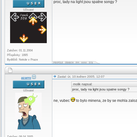
proc, tady na light jsou spatne songy ?
Uživatel
Založen: 01.11.2004
Příspěvky: 1895
Bydliště: Nekde v Praze
Zaslal: út, 10.květen 2005, 12:07
azarro
molik napsal:
proc, tady na light jsou spatne songy ?
Uživatel
ne, vubec
to bylo minena, ze by se mohla zal
Založen: 08.04.2005