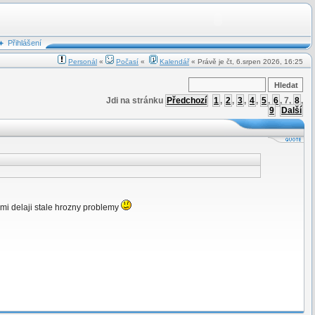
Přihlášení
Personál
«
Počasí
«
Kalendář
« Právě je čt, 6.srpen 2026, 16:25
Jdi na stránku
Předchozí
1
,
2
,
3
,
4
,
5
,
6
,
7
,
8
,
9
Další
 mi delaji stale hrozny problemy