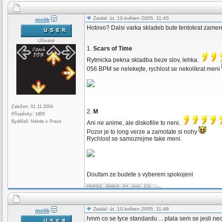
Zaslal: út, 10.květen 2005, 11:45
molik
Hotovo? Dalsi varka skladeb bute tentokrat zameren
Uživatel
1.
Scars of Time
Rytmicka pekna skladba beze slov, lehka.
056 BPM se nelekejte, rychlost se nekolikrat meni
Založen: 01.11.2004
2.
M
Příspěvky: 1895
Bydliště: Nekde v Praze
Ani ne anime, ale diskofilie to neni.
Pozor je to long verze a zamotate si nohy
Rychlost se samozrejme take meni.
Doufam ze budete s vyberem spokojeni
Zaslal: út, 10.květen 2005, 11:48
molik
hmm co se tyce standardu ... ptala sem se jesli nech