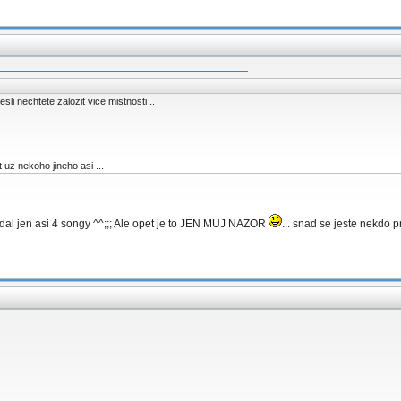
li nechtete zalozit vice mistnosti ..
 uz nekoho jineho asi ...
al jen asi 4 songy ^^;;; Ale opet je to JEN MUJ NAZOR
... snad se jeste nekdo pr