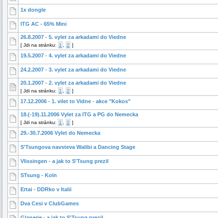
1x dongle
ITG AC - 65% Mini
26.8.2007 - 5. vylet za arkadami do Viedne
[
Jdi na stránku:
1
,
2
]
19.5.2007 - 4. vylet za arkadami do Viedne
24.2.2007 - 3. vylet za arkadami do Viedne
20.1.2007 - 2. vylet za arkadami do Viedne
[
Jdi na stránku:
1
,
2
]
17.12.2006 - 1. vilet to Vidne - akce "Kokos"
18.(-19).11.2006 Vylet za ITG a PG do Nemecka
[
Jdi na stránku:
1
,
2
]
29.-30.7.2006 Vylet do Nemecka
S'Tsungova navsteva Walibi a Dancing Stage
Vlissingen - a jak to S'Tsung prezil
STsung - Koln
Ertai - DDRko v Italii
Dva Cesi v ClubGames
Glanerie - a jak to S'Tsung prezil