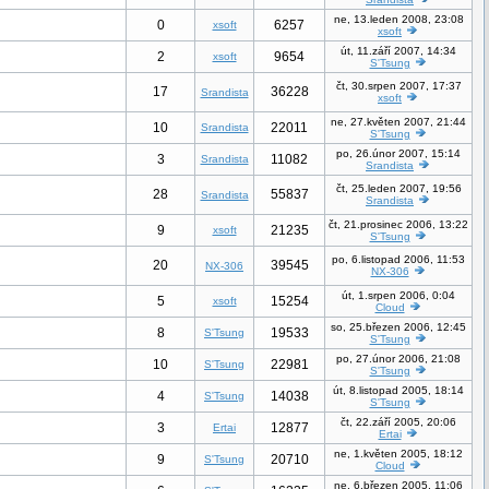
ne, 13.leden 2008, 23:08
0
6257
xsoft
xsoft
út, 11.září 2007, 14:34
2
9654
xsoft
S'Tsung
čt, 30.srpen 2007, 17:37
17
36228
Srandista
xsoft
ne, 27.květen 2007, 21:44
10
22011
Srandista
S'Tsung
po, 26.únor 2007, 15:14
3
11082
Srandista
Srandista
čt, 25.leden 2007, 19:56
28
55837
Srandista
Srandista
čt, 21.prosinec 2006, 13:22
9
21235
xsoft
S'Tsung
po, 6.listopad 2006, 11:53
20
39545
NX-306
NX-306
út, 1.srpen 2006, 0:04
5
15254
xsoft
Cloud
so, 25.březen 2006, 12:45
8
19533
S'Tsung
S'Tsung
po, 27.únor 2006, 21:08
10
22981
S'Tsung
S'Tsung
út, 8.listopad 2005, 18:14
4
14038
S'Tsung
S'Tsung
čt, 22.září 2005, 20:06
3
12877
Ertai
Ertai
ne, 1.květen 2005, 18:12
9
20710
S'Tsung
Cloud
ne, 6.březen 2005, 11:06