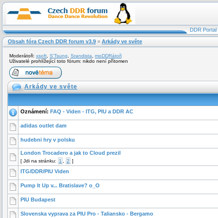
DDR Portal
Obsah fóra Czech DDR forum v3.9
»
Arkády ve světe
Moderátoři:
xsoft
,
S'Tsung
,
Srandista
,
moDDRátoři
Uživatelé prohlížející toto fórum: nikdo není přítomen
Arkády ve světe
Oznámení:
FAQ - Viden - ITG, PIU a DDR AC
adidas outlet dam
hudebni hry v polsku
London Trocadero a jak to Cloud prezil
[
Jdi na stránku:
1
,
2
]
ITG/DDR/PIU Viden
Pump It Up v... Bratislave? o_O
PIU Budapest
Slovenska vyprava za PIU Pro - Taliansko - Bergamo