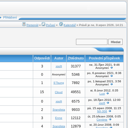
Přihlášení
Personál
«
Počasí
«
Kalendář
« Právě je ne, 9.srpen 2026, 14:21
Odpovědi
Autor
Zhlédnuto
Poslední příspěvek
ne, 31.říjen 2021, 9:46
3
31377
xsoft
Anonymní
po, 6.prosinec 2021, 8:36
0
5346
Anonymní
Anonymní
po, 1.listopad 2021, 3:56
1
7892
S'Tsung
Anonymní
st, 8.únor 2012, 0:35
15
49551
Cloud
Lusi
po, 18.říjen 2010, 12:00
0
6575
xsoft
xsoft
pá, 15.srpen 2008, 11:15
2
9933
Srandista
NX-306
út, 25.březen 2008, 0:05
3
12112
Enne
Centime
st, 20.únor 2008, 0:09
4
12879
Srandista
Srandista