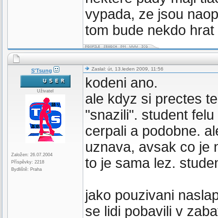
vypada, ze jsou naopa
tom bude nekdo hrat 
Zaslal: út, 13.leden 2009, 11:56
S'Tsung
kodeni ano.
Uživatel
ale kdyz si prectes te
"snazili". student fe
cerpali a podobne. al
uznava, avsak co je 
Založen: 26.07.2004
to je sama lez. stud
Příspěvky: 2218
Bydliště: Praha
jako pouzivani nasla
se lidi pobavili v za