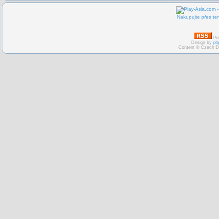
Nakupujte přes ten
Po
Design by
ph
Content © Czech D