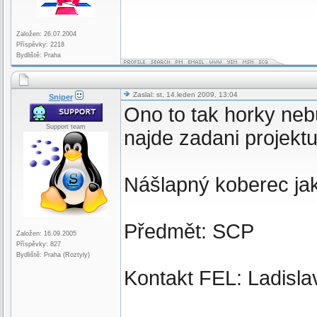
Založen: 26.07.2004
Příspěvky: 2218
Bydliště: Praha
Zaslal: st, 14.leden 2009, 13:04
Sniper
Ono to tak horky neb
Support team
najde zadani projektu
Nášlapný koberec jak
Předmět: SCP
Založen: 16.09.2005
Příspěvky: 827
Bydliště: Praha (Roztyly)
Kontakt FEL: Ladislav 