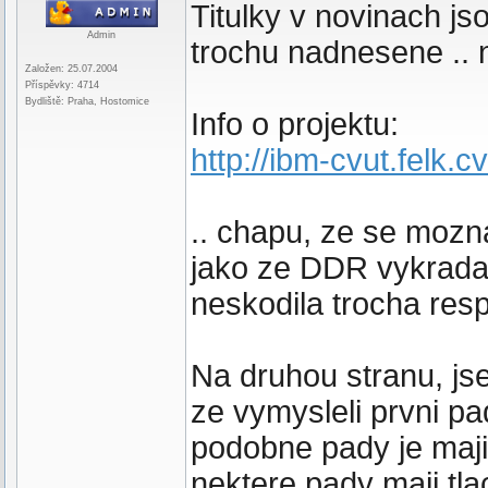
Titulky v novinach jso
Admin
trochu nadnesene .. 
Založen: 25.07.2004
Příspěvky: 4714
Bydliště: Praha, Hostomice
Info o projektu:
http://ibm-cvut.felk.c
.. chapu, ze se mozna
jako ze DDR vykradac
neskodila trocha resp
Na druhou stranu, jse
ze vymysleli prvni pa
podobne pady je maji
nektere pady maji tla