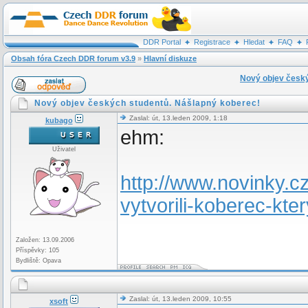
DDR Portal
Registrace
Hledat
FAQ
Obsah fóra Czech DDR forum v3.9
»
Hlavní diskuze
Nový objev český
Nový objev českých studentů. Nášlapný koberec!
Zaslal: út, 13.leden 2009, 1:18
kubago
ehm:
Uživatel
http://www.novinky.c
vytvorili-koberec-kte
Založen: 13.09.2006
Příspěvky: 105
Bydliště: Opava
Zaslal: út, 13.leden 2009, 10:55
xsoft