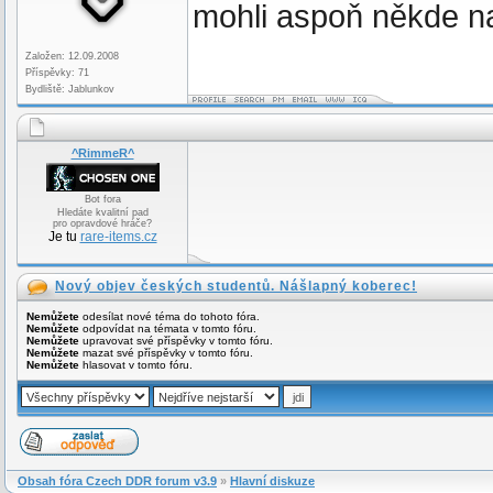
mohli aspoň někde na
Založen: 12.09.2008
Příspěvky: 71
Bydliště: Jablunkov
^RimmeR^
Bot fora
Hledáte kvalitní pad
pro opravdové hráče?
Je tu
rare-items.cz
Nový objev českých studentů. Nášlapný koberec!
Nemůžete
odesílat nové téma do tohoto fóra.
Nemůžete
odpovídat na témata v tomto fóru.
Nemůžete
upravovat své příspěvky v tomto fóru.
Nemůžete
mazat své příspěvky v tomto fóru.
Nemůžete
hlasovat v tomto fóru.
Obsah fóra Czech DDR forum v3.9
»
Hlavní diskuze