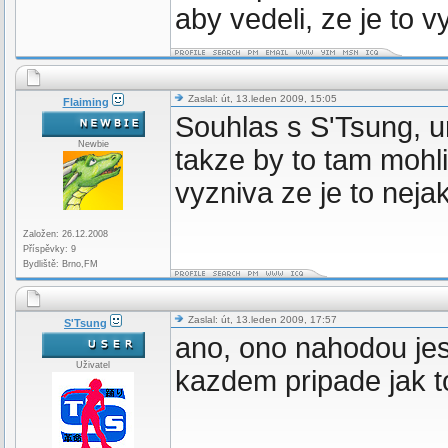
aby vedeli, ze je to 
Zaslal: út, 13.leden 2009, 15:05
Flaiming
Souhlas s S'Tsung, u
Newbie
takze by to tam mohli
vyzniva ze je to nej
Založen: 26.12.2008
Příspěvky: 9
Bydliště: Brno,FM
Zaslal: út, 13.leden 2009, 17:57
S'Tsung
ano, ono nahodou jest
Uživatel
kazdem pripade jak to