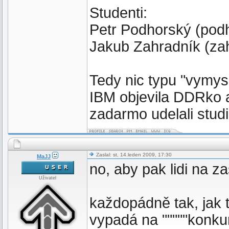
Studenti:
Petr Podhorský (podhop
Jakub Zahradník (zahra
Tedy nic typu "vymys
IBM objevila DDRko a 
zadarmo udelali studi
Zaslal: st, 14.leden 2009, 17:30
MaJJ
no, aby pak lidi na 
Uživatel
každopádně tak, jak 
vypadá na """""konku